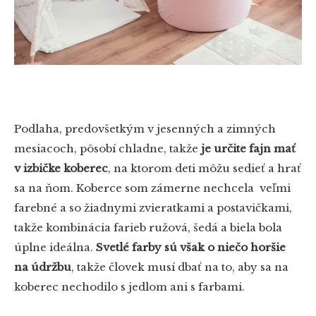
Podlaha, predovšetkým v jesenných a zimných
mesiacoch, pôsobí chladne, takže
je určite fajn mať
v izbičke koberec
, na ktorom deti môžu sedieť a hrať
sa na ňom. Koberce som zámerne nechcela veľmi
farebné a so žiadnymi zvieratkami a postavičkami,
takže kombinácia farieb ružová, šedá a biela bola
úplne ideálna.
Svetlé farby sú však o niečo horšie
na údržbu
, takže človek musí dbať na to, aby sa na
koberec nechodilo s jedlom ani s farbami.