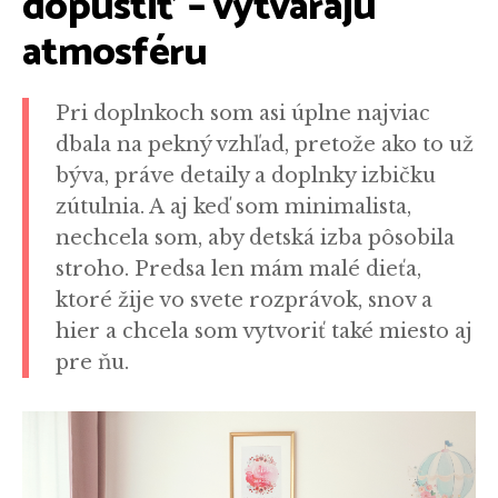
dopustiť – vytvárajú
atmosféru
Pri doplnkoch som asi úplne najviac
dbala na pekný vzhľad, pretože ako to už
býva, práve detaily a doplnky izbičku
zútulnia. A aj keď som minimalista,
nechcela som, aby detská izba pôsobila
stroho. Predsa len mám malé dieťa,
ktoré žije vo svete rozprávok, snov a
hier a chcela som vytvoriť také miesto aj
pre ňu.