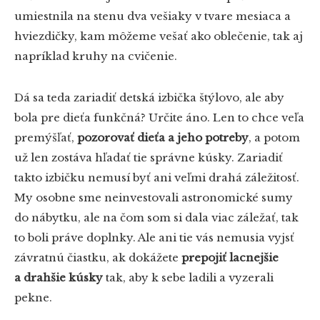
umiestnila na stenu dva vešiaky v tvare mesiaca a
hviezdičky, kam môžeme vešať ako oblečenie, tak aj
napríklad kruhy na cvičenie.
Dá sa teda zariadiť detská izbička štýlovo, ale aby
bola pre dieťa funkčná? Určite áno. Len to chce veľa
premýšľať,
pozorovať dieťa a jeho potreby
, a potom
už len zostáva hľadať tie správne kúsky. Zariadiť
takto izbičku nemusí byť ani veľmi drahá záležitosť.
My osobne sme neinvestovali astronomické sumy
do nábytku, ale na čom som si dala viac záležať, tak
to boli práve doplnky. Ale ani tie vás nemusia vyjsť
závratnú čiastku, ak dokážete
prepojiť lacnejšie
a drahšie kúsky
tak, aby k sebe ladili a vyzerali
pekne.