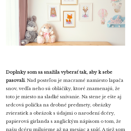
Doplnky som sa snažila vyberať tak, aby k sebe
pasovali
. Nad posteľou je macramé namiesto lapača
snov, vedľa neho sú obláčiky, ktoré znamenajú, že
toto je miesto na sladké snívanie. Na stene je ešte aj
srdcová polička na drobné predmety, obrázky
zvieratiek a obrázok s údajmi o narodení dcéry,
papierová girlanda s anglickým nápisom o tom, že
našu dcéru milujeme až na mesiac a späť. A tiež som