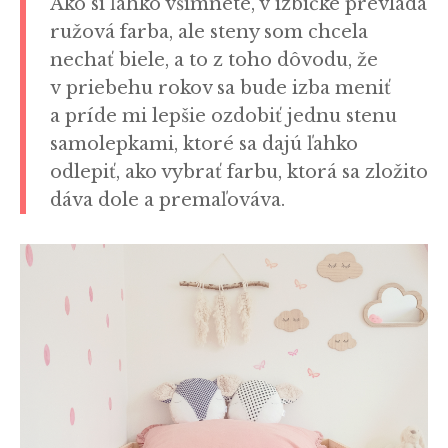
Ako si ľahko všimnete, v izbičke prevláda
ružová farba, ale steny som chcela
nechať biele, a to z toho dôvodu, že
v priebehu rokov sa bude izba meniť
a príde mi lepšie ozdobiť jednu stenu
samolepkami, ktoré sa dajú ľahko
odlepiť, ako vybrať farbu, ktorá sa zložito
dáva dole a premaľováva.