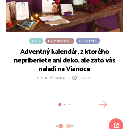
DETI
DOMÁCNOSŤ
LIFESTYLE
Adventný kalendár, z ktorého
nepriberiete ani deko, ale zato vás
naladí na Vianoce
6 MIN. ČÍTANIA
13 573