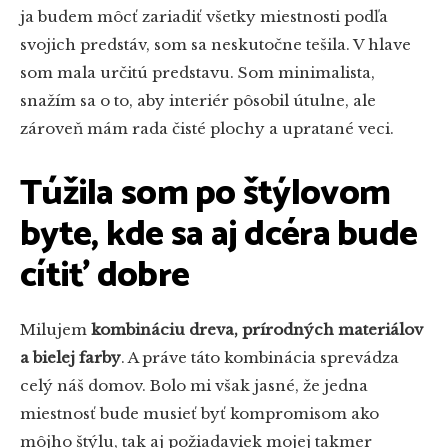
ja budem môcť zariadiť všetky miestnosti podľa
svojich predstáv, som sa neskutočne tešila. V hlave
som mala určitú predstavu. Som minimalista,
snažím sa o to, aby interiér pôsobil útulne, ale
zároveň mám rada čisté plochy a upratané veci.
Túžila som po štýlovom
byte, kde sa aj dcéra bude
cítiť dobre
Milujem
kombináciu dreva, prírodných materiálov
a bielej farby
. A práve táto kombinácia sprevádza
celý náš domov. Bolo mi však jasné, že jedna
miestnosť bude musieť byť kompromisom ako
môjho štýlu, tak aj požiadaviek mojej takmer