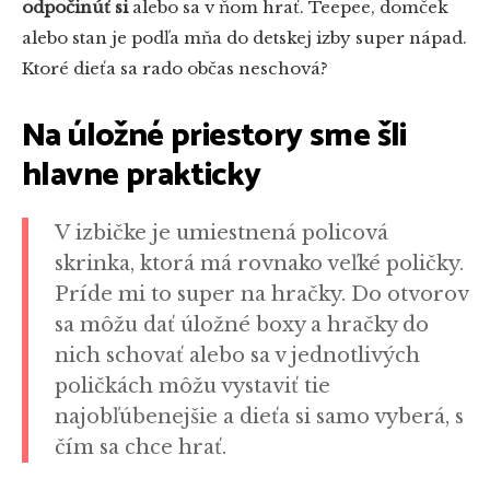
odpočinúť si
alebo sa v ňom hrať. Teepee, domček
alebo stan je podľa mňa do detskej izby super nápad.
Ktoré dieťa sa rado občas neschová?
Na úložné priestory sme šli
hlavne prakticky
V izbičke je umiestnená policová
skrinka, ktorá má rovnako veľké poličky.
Príde mi to super na hračky. Do otvorov
sa môžu dať úložné boxy a hračky do
nich schovať alebo sa v jednotlivých
poličkách môžu vystaviť tie
najobľúbenejšie a dieťa si samo vyberá, s
čím sa chce hrať.