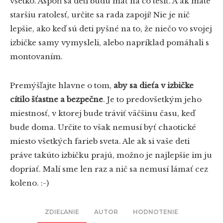
všetko. Aspoň sa deti budú mať na čo tešiť. A ak máte
staršiu ratolesť, určite sa rada zapojí! Nie je nič
lepšie, ako keď sú deti pyšné na to, že niečo vo svojej
izbičke samy vymysleli, alebo napríklad pomáhali s
montovaním.
Premýšľajte hlavne o tom,
aby sa dieťa v izbičke
cítilo šťastne a bezpečne
. Je to predovšetkým jeho
miestnosť, v ktorej bude tráviť väčšinu času, keď
bude doma. Určite to však nemusí byť chaotické
miesto všetkých farieb sveta. Ale ak si vaše deti
práve takúto izbičku prajú, možno je najlepšie im ju
dopriať. Malí sme len raz a nič sa nemusí lámať cez
koleno. :-)
ZDIEĽANIE
AUTOR
HODNOTENIE