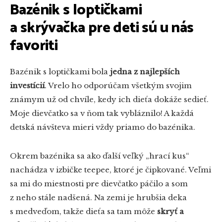
Bazénik s loptičkami
a skrývačka pre deti sú u nás
favoriti
Bazénik s loptičkami bola
jedna z najlepších
investícií
. Vrelo ho odporúčam všetkým svojim
známym už od chvíle, kedy ich dieťa dokáže sedieť.
Moje dievčatko sa v ňom tak vybláznilo! A každá
detská návšteva mieri vždy priamo do bazénika.
Okrem bazénika sa ako ďalší veľký „hrací kus“
nachádza v izbičke teepee, ktoré je čipkované. Veľmi
sa mi do miestnosti pre dievčatko páčilo a som
z neho stále nadšená. Na zemi je hrubšia deka
s medveďom, takže dieťa sa tam môže
skryť a