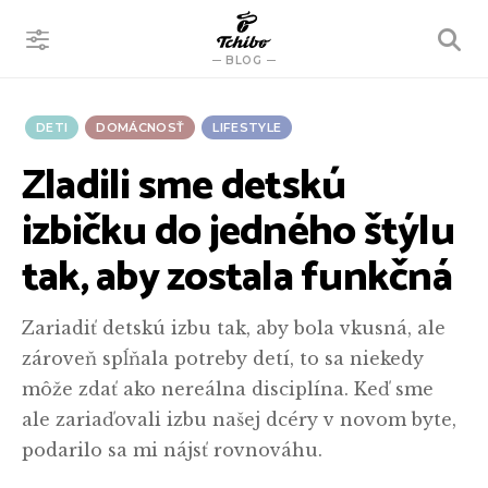
VYHĽADÁVANIE
BLOG
DETI
DOMÁCNOSŤ
LIFESTYLE
Zladili sme detskú
izbičku do jedného štýlu
tak, aby zostala funkčná
Zariadiť detskú izbu tak, aby bola vkusná, ale
zároveň spĺňala potreby detí, to sa niekedy
môže zdať ako nereálna disciplína. Keď sme
ale zariaďovali izbu našej dcéry v novom byte,
podarilo sa mi nájsť rovnováhu.