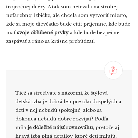
trojročnej dcéry. A tak som netrvala na strohej
nefarebnej izbičke, ale chcela som vytvoriť miesto,
kde sa moje dievčatko bude cítiť príjemne, kde bude
mať
svoje obľúbené prvky
a kde bude bezpečne
zaspávať a ráno sa krásne prebúdzať.
Tiež sa stretávate s názormi, že štýlová
detská izba je dobrá len pre oko dospelých a
deti v nej nebudú spokojné, alebo sa
dokonca nebudú dobre rozvíjať? Podľa
mňa
je dôležité nájsť rovnováhu
, pretože aj
hravá izba plná detailov, ktoré deti milujú,