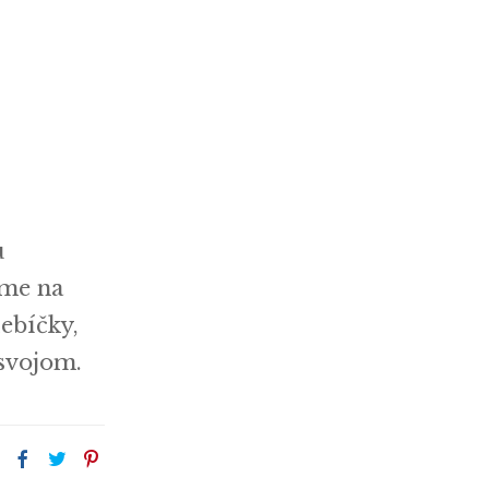
u
áme na
lebíčky,
 svojom.
: