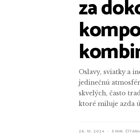
za dok
kompoz
kombi
Oslavy, sviatky a i
jedinečnú atmosféru
skvelých, často tra
ktoré miluje azda ú
26. 10. 2024
5 MIN. ČÍTANI