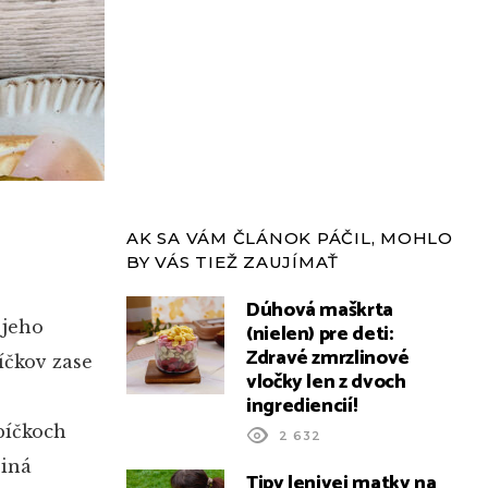
AK SA VÁM ČLÁNOK PÁČIL, MOHLO
BY VÁS TIEŽ ZAUJÍMAŤ
Dúhová maškrta
 jeho
(nielen) pre deti:
Zdravé zmrzlinové
bíčkov zase
vločky len z dvoch
ingrediencií!
bíčkoch
2 632
 iná
Tipy lenivej matky na