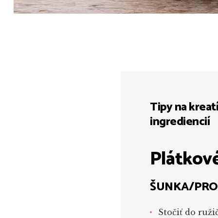
Tipy na krea
ingrediencií
Plátkové
ŠUNKA/PRO
Stočiť do ruži