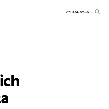
VYHĽADÁVANIE
ich
ta