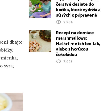
čerstvé desiate do
kočíka, ktoré vydržia a
sú rýchlo pripravené
7 764
Recept na domáce
marshmallows:
bení dbajte
Maškrtíme ich len tak,
alebo s horúcou
običky,
čokoládou
semienka,
7 001
o syra,