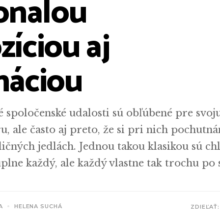
onalou
íciou aj
náciou
né spoločenské udalosti sú obľúbené pre svoj
, ale často aj preto, že si pri nich pochutn
dičných jedlách. Jednou takou klasikou sú ch
plne každý, ale každý vlastne tak trochu po
A
HELENA SUCHÁ
ZDIEĽAŤ