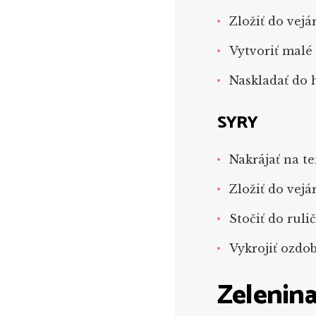
Zložiť do vejá
Vytvoriť malé
Naskladať do
SYRY
Nakrájať na t
Zložiť do vejá
Stočiť do ruli
Vykrojiť ozdo
Zelenin