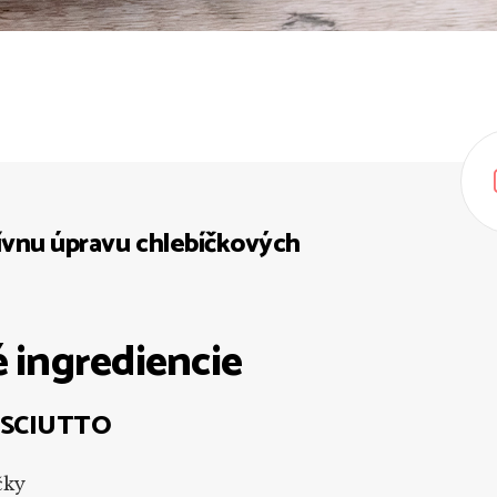
tívnu úpravu chlebíčkových
 ingrediencie
SCIUTTO
čky