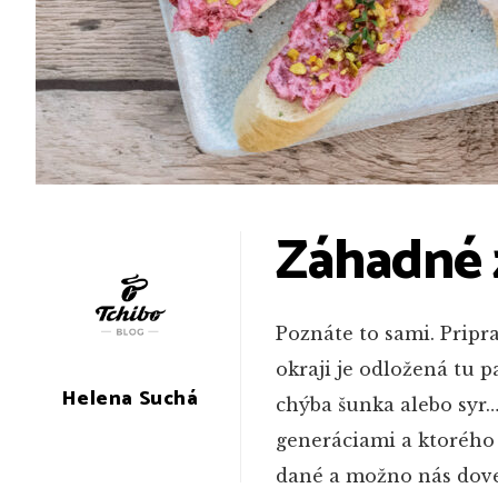
Záhadné 
Poznáte to sami. Pripra
okraji je odložená tu p
Helena Suchá
chýba šunka alebo syr… 
generáciami a ktorého 
dané a možno nás doved