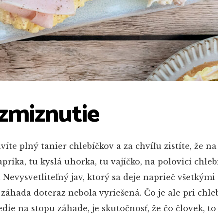
zmiznutie
víte plný tanier chlebíčkov a za chvíľu zistíte, že na
aprika, tu kyslá uhorka, tu vajíčko, na polovici chle
Nevysvetliteľný jav, ktorý sa deje naprieč všetkými
záhada doteraz nebola vyriešená. Čo je ale pri chle
ie na stopu záhade, je skutočnosť, že čo človek, to