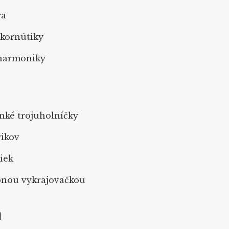
ra
 kornútiky
 harmoniky
enké trojuholníčky
rikov
čiek
bnou vykrajovačkou
a