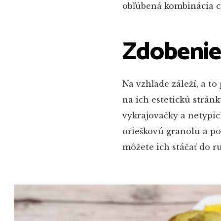
obľúbená kombinácia c
Zdobenie,
Na vzhľade záleží, a to 
na ich estetickú stránk
vykrajovačky a netypick
orieškovú granolu a pod
môžete ich stáčať do ru