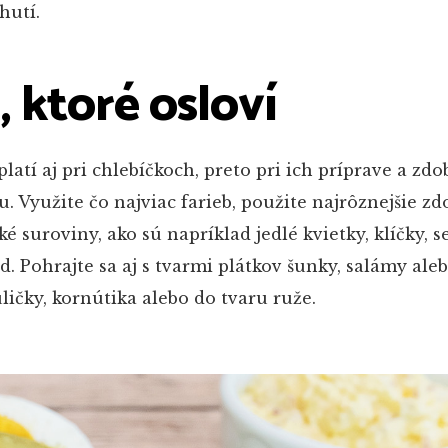
hutí.
 ktoré osloví
platí aj pri chlebíčkoch, preto pri ich príprave a zdo
u. Využite čo najviac farieb, použite najrôznejšie zd
é suroviny, ako sú napríklad jedlé kvietky, klíčky, 
. Pohrajte sa aj s tvarmi plátkov šunky, salámy aleb
ličky, kornútika alebo do tvaru ruže.