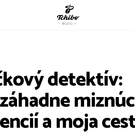
BLOG
čkový detektív:
 záhadne miznúc
encií a moja ces