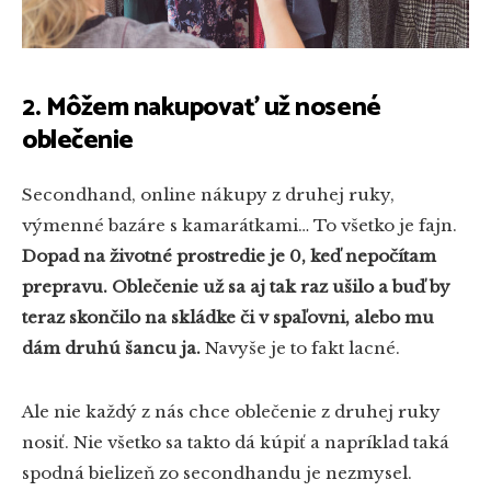
2. Môžem nakupovať už nosené
oblečenie
Secondhand, online nákupy z druhej ruky,
výmenné bazáre s kamarátkami… To všetko je fajn.
Dopad na životné prostredie je 0, keď nepočítam
prepravu. Oblečenie už sa aj tak raz ušilo a buď by
teraz skončilo na skládke či v spaľovni, alebo mu
dám druhú šancu ja.
Navyše je to fakt lacné.
Ale nie každý z nás chce oblečenie z druhej ruky
nosiť. Nie všetko sa takto dá kúpiť a napríklad taká
spodná bielizeň zo secondhandu je nezmysel.