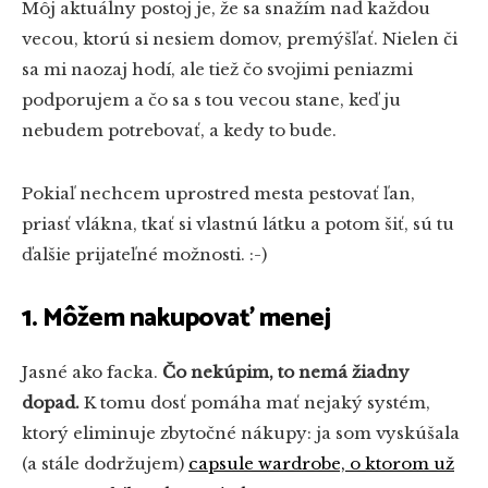
Môj aktuálny postoj je, že sa snažím nad každou
vecou, ktorú si nesiem domov, premýšľať. Nielen či
sa mi naozaj hodí, ale tiež čo svojimi peniazmi
podporujem a čo sa s tou vecou stane, keď ju
nebudem potrebovať, a kedy to bude.
Pokiaľ nechcem uprostred mesta pestovať ľan,
priasť vlákna, tkať si vlastnú látku a potom šiť, sú tu
ďalšie prijateľné možnosti. :-)
1. Môžem nakupovať menej
Jasné ako facka.
Čo nekúpim, to nemá žiadny
dopad.
K tomu dosť pomáha mať nejaký systém,
ktorý eliminuje zbytočné nákupy: ja som vyskúšala
(a stále dodržujem)
capsule wardrobe, o ktorom už