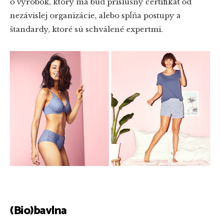
o výrobok, ktorý má buď príslušný certifikát od
nezávislej organizácie, alebo spĺňa postupy a
štandardy, ktoré sú schválené expertmi.
(Bio)bavlna