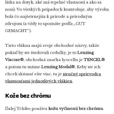
látka na dotyk, aké má tepelné vlastnosti a ako sa
nosí). Vo všetkých prípadoch kontroluje, aby výroba
bola čo najšetrnejšia k prírode a prírodným
zdrojom (a vždy to spoznáte podľa „GUT
GEMACHT“).
Tieto vlákna majú svoje obchodné názvy, takže
pokiaľ by ste študovali ceduľky, je to
Lenzing
Viscose®
, obchodná značka lyocellu je
TENCEL®
a potom tu máme
Lenzing Modal®
. Keby ste ich
chceli skúmať ešte viac, tu je
stručný sprievodca
vlastnosťami jednotlivých vlákien
.
Kože bez chrómu
Ďalej Tchibo používa
kožu vyčinenú bez chrómu
.