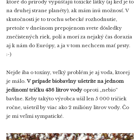
ktoré do prírody vypúšťajú toxické látky (aj keď je to
na druhej strane planéty), ak mám inú možnosť. V
skutočnosti je to trochu sebecké rozhodnutie,
pretože v dnešnom prepojenom svete dôsledky
znečistených riek, polí a morí za nejaký čas dorazia
aj k nám do Európy, a ja v tom nechcem mať prsty.
:-)
Nejde iba o toxíny, veľký problém je aj voda, ktorej
je málo.
V prípade biobavlny ušetríte na jednom
jedinom! tričku 436 litrov vody
oproti „nebio“
bavlne. Keby takýto výrobca ušil len 5 000 tričiek
ročne, ušetril by viac ako 2 milióny litrov vody. Čo
je mi veľmi sympatické.