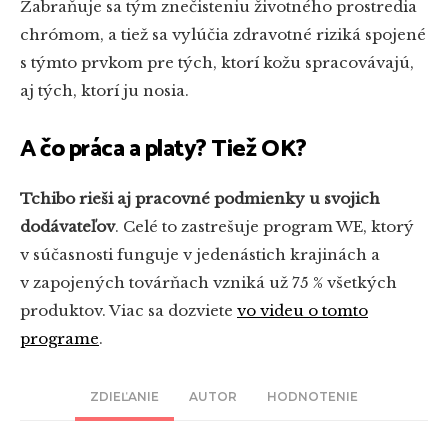
Zabraňuje sa tým znečisteniu životného prostredia
chrómom, a tiež sa vylúčia zdravotné riziká spojené
s týmto prvkom pre tých, ktorí kožu spracovávajú,
aj tých, ktorí ju nosia.
A čo práca a platy? Tiež OK?
Tchibo rieši aj pracovné podmienky u svojich
dodávateľov
. Celé to zastrešuje program WE, ktorý
v súčasnosti funguje v jedenástich krajinách a
v zapojených továrňach vzniká už 75 % všetkých
produktov. Viac sa dozviete
vo videu o tomto
programe
.
ZDIEĽANIE
AUTOR
HODNOTENIE