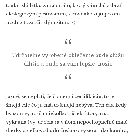
tenkú zlú látku z materiálu, ktorý vám dal zabrať
ekologickým pestovaním, a rovnako si ju potom
nechcete zničiť zlým šitím. :-)
Udržateľne vyrobené oblečenie bude slúžiť
dlhšie a bude sa vám lepšie nosiť.
Jasné, že neplatí, že čo nemá certifikáciu, to je
šmejd. Ale čo ju má, to šmejd nebýva. Ten čas, kedy
by som vynosila niekoľko tričiek, ktorým sa
vykrútia švy, urobia sa v ňom nepochopiteľné malé
dierky a celkovo budú čoskoro vyzerať ako handra,