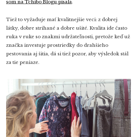
som na Tchibo Blogu písala
.
Tiež to vyžaduje mať kvalitnejšie veci: z dobrej
látky, dobre strihané a dobre ušité. Kvalita ide často
ruka v ruke so znakmi udržateľnosti, pretože keď už
značka investuje prostriedky do drahšieho
pestovania aj šitia, dá si tiež pozor, aby výsledok stál
za tie peniaze.