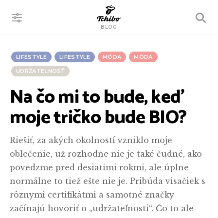
VYHĽADÁVANIE
BLOG
LIFESTYLE
LIFESTYLE
MÓDA
MÓDA
UDRŽATEĽNOSŤ
Na čo mi to bude, keď
moje tričko bude BIO?
Riešiť, za akých okolností vzniklo moje
oblečenie, už rozhodne nie je také čudné, ako
povedzme pred desiatimi rokmi, ale úplne
normálne to tiež ešte nie je. Pribúda visačiek s
rôznymi certifikátmi a samotné značky
začínajú hovoriť o „udržateľnosti“. Čo to ale