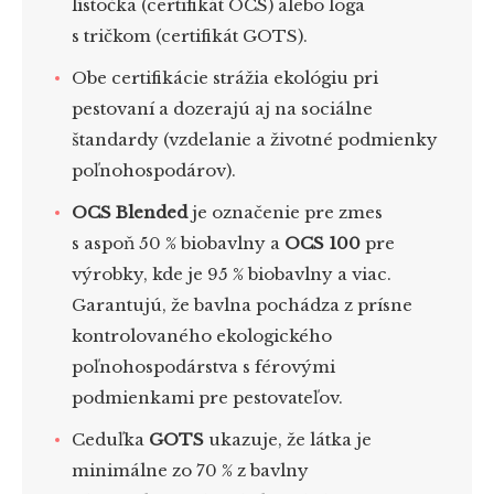
lístočka (certifikát OCS) alebo loga
s tričkom (certifikát GOTS).
Obe certifikácie strážia ekológiu pri
pestovaní a dozerajú aj na sociálne
štandardy (vzdelanie a životné podmienky
poľnohospodárov).
OCS Blended
je označenie pre zmes
s aspoň 50 % biobavlny a
OCS 100
pre
výrobky, kde je 95 % biobavlny a viac.
Garantujú, že bavlna pochádza z prísne
kontrolovaného ekologického
poľnohospodárstva s férovými
podmienkami pre pestovateľov.
Ceduľka
GOTS
ukazuje, že látka je
minimálne zo 70 % z bavlny