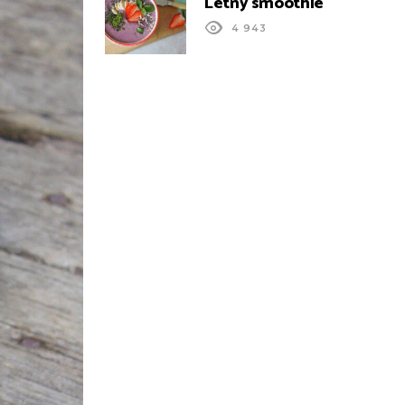
Letný smoothie
4 943