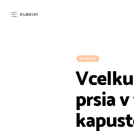
RUBRIKY
RECEPTY
Vcelku
prsia v
kapust