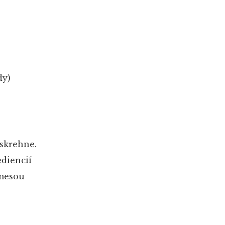
dy)
skrehne.
ediencií
zmesou