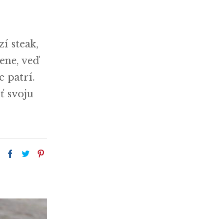
í steak,
ene, veď
 patrí.
ť svoju
: