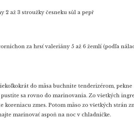
ny
2 až 3 stroužky česneku
sůl a pepř
 cornichon
za hrsť valeriány
5 až 6 žemlí (podľa nála
iekoľkokrát do mäsa buchnite tenderizérom, pekne 
 pustite sa rovno do marinovania. Zo všetkých ingr
vte koreniacu zmes. Potom mäso zo všetkých strán 
hajte marinovať aspoň na noc v chladničke.