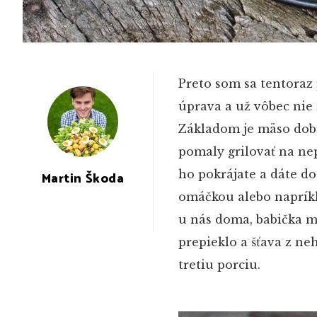
Preto som sa tentoraz 
úprava a už vôbec nie n
Základom je mäso dobr
pomaly grilovať na ne
ho pokrájate a dáte do
Martin Škoda
omáčkou alebo napríkl
u nás doma, babička mi
prepieklo a šťava z ne
tretiu porciu.