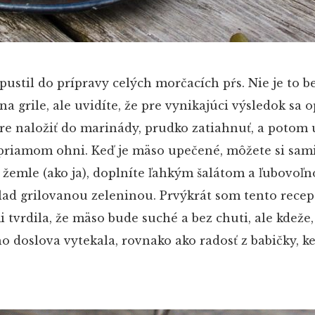
pustil do prípravy celých morčacích pŕs. Nie je to b
a grile, ale uvidíte, že pre vynikajúci výsledok sa op
e naložiť do marinády, prudko zatiahnuť, a potom 
priamom ohni. Keď je mäso upečené, môžete si sami z
 žemle (ako ja), doplníte ľahkým šalátom a ľubovoľ
ad grilovanou zeleninou. Prvýkrát som tento recep
 tvrdila, že mäso bude suché a bez chuti, ale kdeže,
ho doslova vytekala, rovnako ako radosť z babičky, k