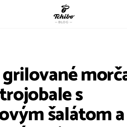
BLOG
 grilované morč
 trojobale s
ovým šalátom a