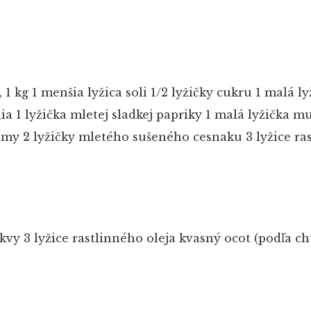
 1 kg
1 menšia lyžica soli
1/2 lyžičky cukru
1 malá ly
ia
1 lyžička mletej sladkej papriky
1 malá lyžička m
umy
2 lyžičky mletého sušeného cesnaku
3 lyžice ra
kvy
3 lyžice rastlinného oleja
kvasný ocot (podľa ch