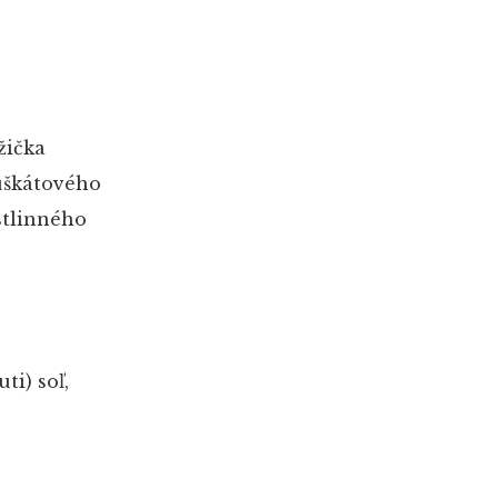
žička
uškátového
stlinného
uti)
soľ,