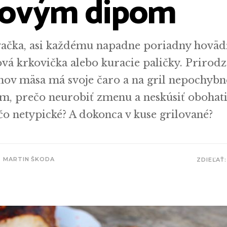
kovým dipom
vačka, asi každému napadne poriadny hovädz
á krkovička alebo kuracie paličky. Prirodz
hov mäsa má svoje čaro a na gril nepochybne
ím, prečo neurobiť zmenu a neskúsiť obohati
čo netypické? A dokonca v kuse grilované?
MARTIN ŠKODA
ZDIEĽAŤ