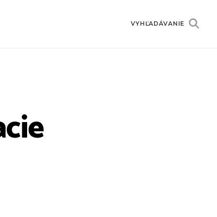
VYHĽADÁVANIE
acie