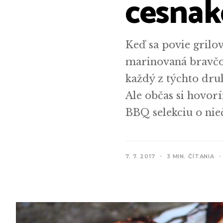
cesna
Keď sa povie grilo
marinovaná bravčov
každý z týchto dru
Ale občas si hovor
BBQ selekciu o nie
7. 7. 2017
3 MIN. ČÍTANIA