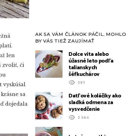
AK SA VÁM ČLÁNOK PÁČIL, MOHLO
ežná
BY VÁS TIEŽ ZAUJÍMAŤ
latí.
Dolce vita alebo
už len
úžasné leto podľa
voliť, či
talianskych
šéfkuchárov
nou
397
t vyskúšal
 krásne sa
Datľové koláčiky ako
sladká odmena za
eď dojedala
vysvedčenie
3 564