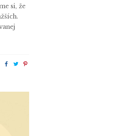
e si, že
žších.
vanej
: