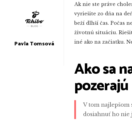
Ak nie ste práve chole
vyriešite zo dňa na de
beží dlhší čas. Počas n
životnú situáciu. Rieši
iné ako na začiatku. Ne
Pavla Tomsová
Ako sa n
pozerajú
V tom najlepšom s
dosiahnuť ho nie 