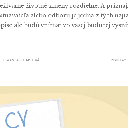
ežívame životné zmeny rozdielne. A priznajm
tnávateľa alebo odboru je jedna z tých najťa
pise ale budú vnímať vo vašej budúcej vysní
A
PAVLA TOMSOVÁ
ZDIEĽAŤ