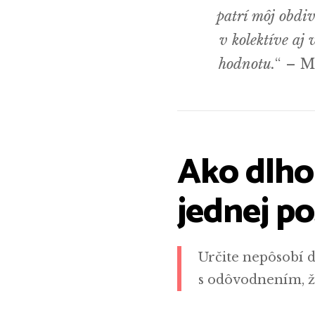
patrí môj obdi
v kolektíve aj
hodnotu.
“ – M
Ako dlho 
jednej po
Určite nepôsobí 
s odôvodnením, že