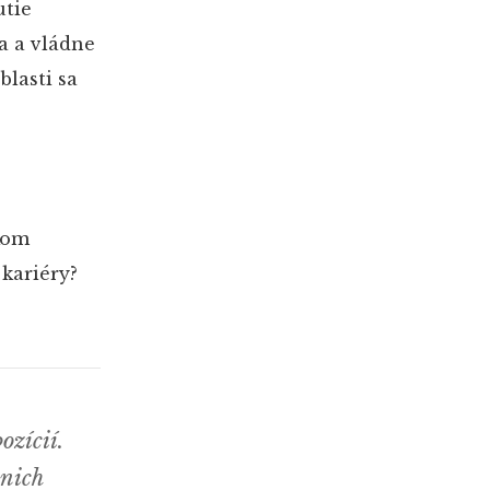
utie
a a vládne
blasti sa
akom
 kariéry?
ozícií.
 nich