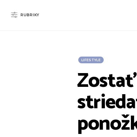
RUBRIKY
LIFESTYLE
Zostať 
strieda
ponož