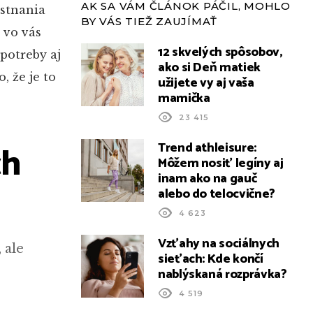
AK SA VÁM ČLÁNOK PÁČIL, MOHLO
estnania
BY VÁS TIEŽ ZAUJÍMAŤ
 vo vás
12 skvelých spôsobov,
 potreby aj
ako si Deň matiek
, že je to
užijete vy aj vaša
mamička
23 415
ch
Trend athleisure:
Môžem nosiť legíny aj
inam ako na gauč
alebo do telocvične?
4 623
Vzťahy na sociálnych
 ale
sieťach: Kde končí
nablýskaná rozprávka?
4 519