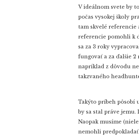
V ideálnom svete by t
počas vysokej školy pr
tam skvelé referencie
referencie pomohli k ď
sa za 3 roky vypracov
fungovať a za ďalšie 2
napríklad z dôvodu nem
takzvaného headhunte
Takýto príbeh pôsobí u
by sa stal práve jemu.
Naopak musíme (nielen
nemohli predpokladať 