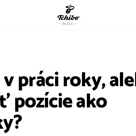
BLOG
v práci roky, al
ť pozície ako
ky?