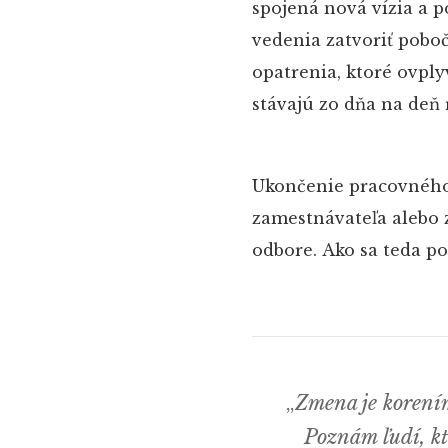
spojená nová vízia a 
vedenia zatvoriť pobo
opatrenia, ktoré ovplyv
stávajú zo dňa na deň 
Ukončenie pracovného 
zamestnávateľa alebo z
odbore. Ako sa teda po
„
Zmena je korením
Poznám ľudí, kt