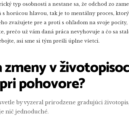
rický typ osobnosti a nestane sa, že odchod zo zam
ň s horúcou hlavou, tak je to mentálny proces, ktorý
eho zvažujete pre a proti s ohľadom na svoje pocity,
te, prečo už vám daná práca nevyhovuje a čo sa stalo
bojte, asi sme si tým prešli úplne všetci.
a zmeny v životopiso
 pri pohovore?
vetle by vyzeral prirodzene gradujúci životopis,
je nič jednoduché.