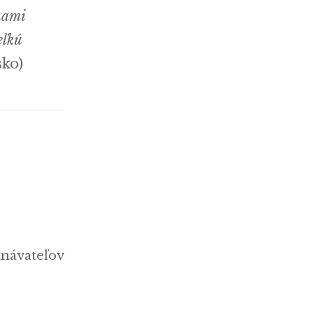
nami
eľkú
sko)
tnávateľov