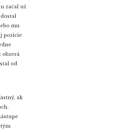
u začal už
 dostal
alebo mu
j pozície
vedne
z obzerá
stal od
astný, ak
och.
nástupe
 tým