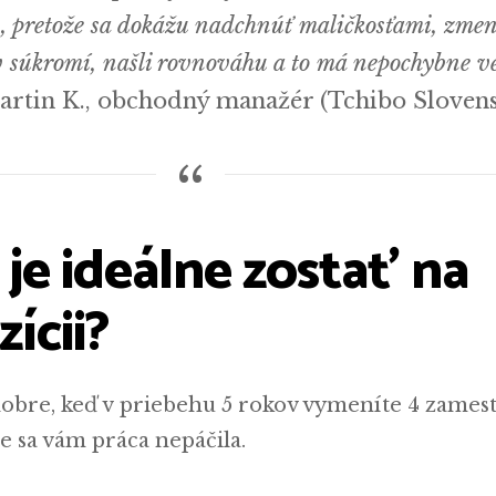
v, pretože sa dokážu nadchnúť maličkosťami, zme
 v súkromí, našli rovnováhu a to má nepochybne v
artin K., obchodný manažér (Tchibo Sloven
je ideálne zostať na
zícii?
dobre, keď v priebehu 5 rokov vymeníte 4 zames
 sa vám práca nepáčila.