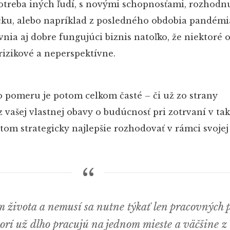
potreba iných ľudí, s novými schopnosťami, rozhodn
čku, alebo napríklad z posledného obdobia pandémi
nia aj dobre fungujúci biznis natoľko, že niektoré o
rizikové a neperspektívne.
pomeru je potom celkom časté – či už zo strany
 vašej vlastnej obavy o budúcnosť pri zotrvaní v t
tom strategicky najlepšie rozhodovať v rámci svojej
 života a nemusí sa nutne týkať len pracovných p
orí už dlho pracujú na jednom mieste a väčšine z