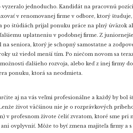
o vyzeralo jednoducho. Kandidát na pracovnú pozíci
axovať v renomovanej firme v odbore, ktorý študuje,
 a po štúdiách prijal ponuku práce na plný úväzok 
alšiemu uplatneniu v podobnej firme. Z juniornejše
al na seniora, ktorý je schopný samostatne a zodpo
 roky už viedol menší tím. Po niečom novom sa tera
ožnosti ďalšieho rozvoja, alebo keď z inej firmy do
ra ponuku, ktorá sa neodmieta.
rčite aj na vás veľmi profesionálne a každý by bol šť
 Lenže život väčšinou nie je o rozprávkových príbeh
) v profesnom živote čeliť zvratom, ktoré sme pri 
ani ovplyvniť. Môže to byť zmena majiteľa firmy a s