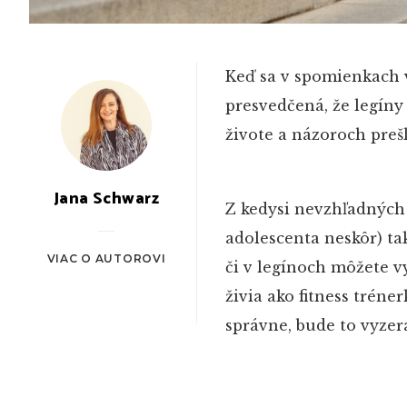
Keď sa v spomienkach v
presvedčená, že legín
živote a názoroch prešl
Jana Schwarz
Z kedysi nevzhľadných 
adolescenta neskôr) tak
VIAC O AUTOROVI
či v legínoch môžete vy
živia ako fitness tréne
správne, bude to vyzer