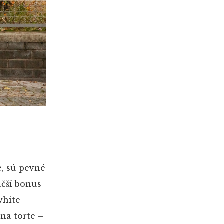
e, sú pevné
äčší bonus
white
na torte –