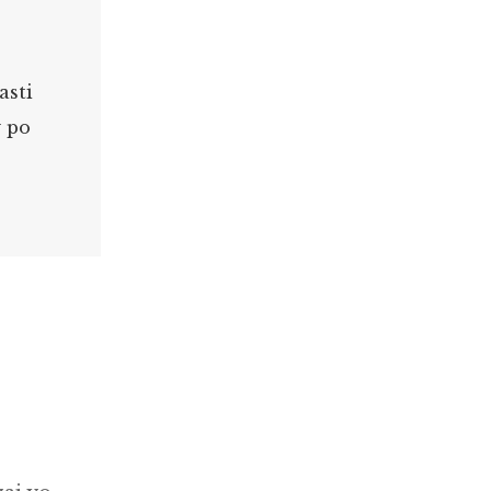
asti
y po