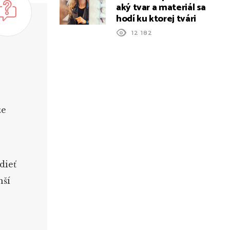
aký tvar a materiál sa
hodí ku ktorej tvári
12 182
že
dieť
hší