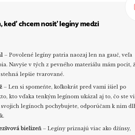
m, keď chcem nosiť legíny medzi
l
– Povolené legíny patria naozaj len na gauč, veľa
ia. Navyše v tých z pevného materiálu mám pocit, 
stehná lepšie tvarované.
ž
– Len si spomeňte, koľkokrát pred vami išiel po
o, kto vďaka tenkým legínom ukázal aj to, čo ste vi
o svojich legínoch pochybujete, odporúčam k nim dl
k.
ezšvová bielizeň
– Legíny priznajú viac ako džínsy,