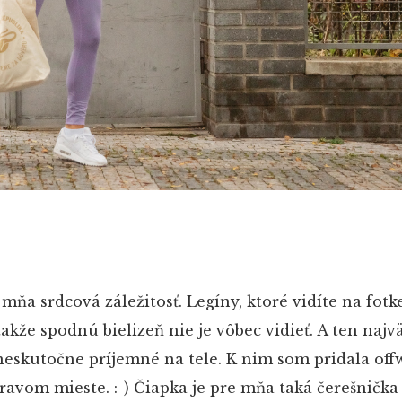
e mňa srdcová záležitosť. Legíny, ktoré vidíte na fotk
akže spodnú bielizeň nie je vôbec vidieť. A ten najv
 neskutočne príjemné na tele. K nim som pridala off
avom mieste. :-) Čiapka je pre mňa taká čerešnička 