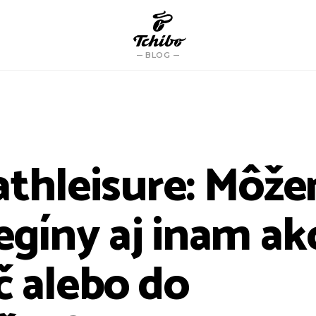
BLOG
athleisure: Môž
egíny aj inam ak
č alebo do