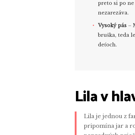
preto si po ne
nezarezáva.
Vysoký pás
– M
bruška, teda 
deťoch.
Lila v hl
Lila je jednou z f
pripomína jar a r