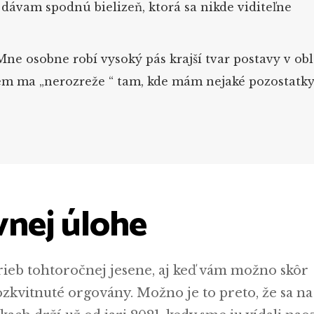
 dávam spodnú bielizeň, ktorá sa nikde viditeľne
ne osobne robí vysoký pás krajší tvar postavy v obl
lem ma „nerozreže “ tam, kde mám nejaké pozostatk
avnej úlohe
arieb tohtoročnej jesene, aj keď vám možno skôr
ozkvitnuté orgovány. Možno je to preto, že sa na