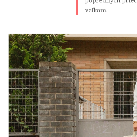
popredných priečka
veľkom.