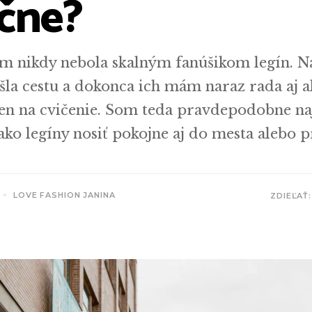
ične?
om nikdy nebola skalným fanúšikom legín. N
ašla cestu a dokonca ich mám naraz rada aj 
elen na cvičenie. Som teda pravdepodobne n
ko legíny nosiť pokojne aj do mesta alebo p
LOVE FASHION JANINA
ZDIEĽAŤ