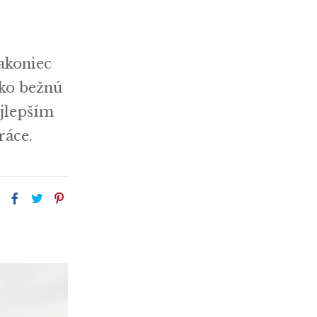
akoniec
ako bežnú
ajlepším
ráce.
: