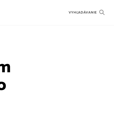
VYHĽADÁVANIE
em
o