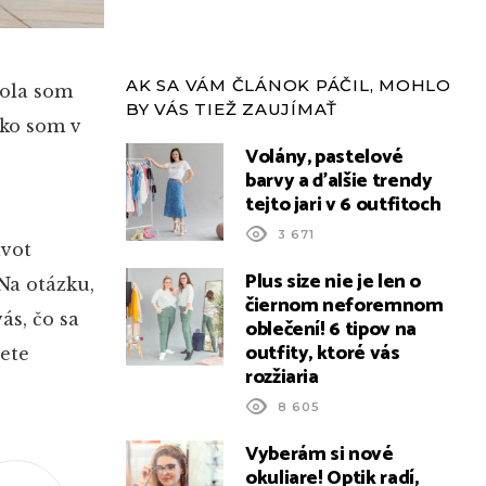
AK SA VÁM ČLÁNOK PÁČIL, MOHLO
bola som
BY VÁS TIEŽ ZAUJÍMAŤ
ako som v
Volány, pastelové
barvy a ďalšie trendy
tejto jari v 6 outfitoch
3 671
ivot
Plus size nie je len o
 Na otázku,
čiernom neforemnom
ás, čo sa
oblečení! 6 tipov na
outfity, ktoré vás
iete
rozžiaria
8 605
Vyberám si nové
okuliare! Optik radí,