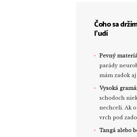
Čoho sa drží
ľudí
Pevný materiá
parády neurob
mám zadok aj 
Vysoká gramá
schodoch niekt
nechceli. Ak 
vrch pod zado
Tangá alebo b