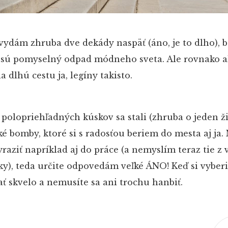
ydám zhruba dve dekády naspäť (áno, je to dlho), 
y sú pomyselný odpad módneho sveta. Ale rovnako 
a dlhú cestu ja, legíny takisto.
polopriehľadných kúskov sa stali (zhruba o jeden ž
é bomby, ktoré si s radosťou beriem do mesta aj ja.
raziť napríklad aj do práce (a nemyslím teraz tie z v
rky), teda určite odpovedám veľké ÁNO! Keď si vyber
ať skvelo a nemusíte sa ani trochu hanbiť.