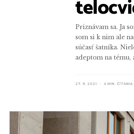
telocv
Priznávam sa. Ja s
som si k nim ale n
súčasť šatníka. Ni
adeptom na tému, a
27. 9. 2021
4 MIN. ČÍTANIA