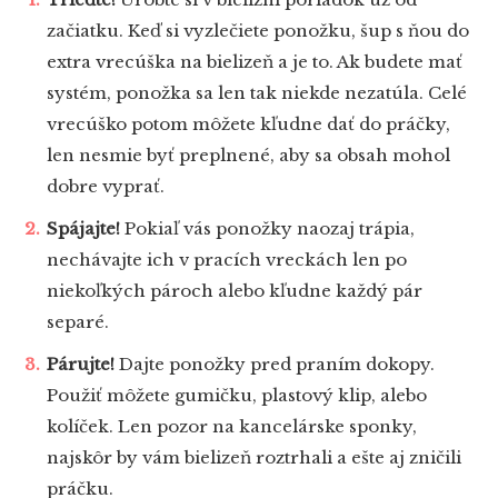
začiatku. Keď si vyzlečiete ponožku, šup s ňou do
extra vrecúška na bielizeň a je to. Ak budete mať
systém, ponožka sa len tak niekde nezatúla. Celé
vrecúško potom môžete kľudne dať do práčky,
len nesmie byť preplnené, aby sa obsah mohol
dobre vyprať.
Spájajte!
Pokiaľ vás ponožky naozaj trápia,
nechávajte ich v pracích vreckách len po
niekoľkých pároch alebo kľudne každý pár
separé.
Párujte!
Dajte ponožky pred praním dokopy.
Použiť môžete gumičku, plastový klip, alebo
kolíček. Len pozor na kancelárske sponky,
najskôr by vám bielizeň roztrhali a ešte aj zničili
práčku.