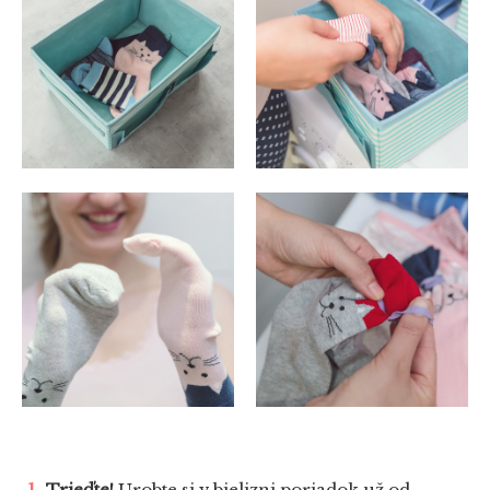
Trieďte!
Urobte si v bielizni poriadok už od