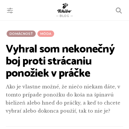
VYHĽADÁVANIE
BLOG
DOMÁCNOSŤ
MÓDA
Vyhral som nekonečný
boj proti strácaniu
ponožiek v práčke
Ako je vlastne možné, že niečo niekam dáte, v
tomto prípade ponožku do koša na špinavú
bielizeň alebo hneď do práčky, a keď to chcete
vybrať alebo dokonca použiť, tak to nie je?