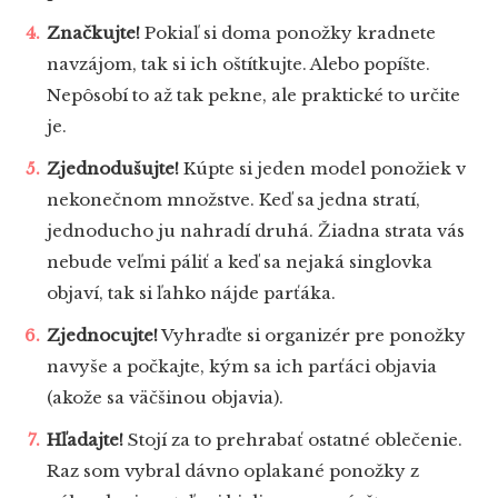
Značkujte!
Pokiaľ si doma ponožky kradnete
navzájom, tak si ich oštítkujte. Alebo popíšte.
Nepôsobí to až tak pekne, ale praktické to určite
je.
Zjednodušujte!
Kúpte si jeden model ponožiek v
nekonečnom množstve. Keď sa jedna stratí,
jednoducho ju nahradí druhá. Žiadna strata vás
nebude veľmi páliť a keď sa nejaká singlovka
objaví, tak si ľahko nájde parťáka.
Zjednocujte!
Vyhraďte si organizér pre ponožky
navyše a počkajte, kým sa ich parťáci objavia
(akože sa väčšinou objavia).
Hľadajte!
Stojí za to prehrabať ostatné oblečenie.
Raz som vybral dávno oplakané ponožky z