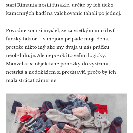
starí Rimania nosili fusakle, určite by ich tiež z
kamenných kadí na valchovanie ťahali po jednej.
Pôvodne som si myslel, že za všetkým musí byť
ľudský faktor – v mojom prípade moja žena,
pretože nikto iný ako my dvaja u nás práčku
neobsluhuje. Ale nepôsobí to veľmi logicky.
Manželka si objektívne ponožky do výstrihu
nestrká a nedokážem si predstaviť, prečo by ich
mala strácať zámerne.