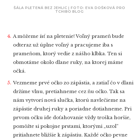
ŠÁLA PLETENÁ BEZ JEHLIC | FOTO: EVA DOŠKOVÁ PRO
TCHIBO BLOG
A môžeme ísť na pletenie! Voľný prameň bude
odteraz už úplne voľný a pracujeme iba s
prameňom, ktorý vedie z nášho klbka. Ten si
obmotáme okolo dlane ruky, na ktorej máme
očká.
Vezmeme prvé očko zo zápästia, a zatiaľ čo v dlani
držíme vlnu, pretiahneme cez ňu očko. Tak sa
nám vytvorí nová slučka, ktorú navlečieme na
zápästie druhej ruky a poriadne dotiahneme. Pri
prvom očku ide doťahovanie vždy troška horšie,
pomôžte si pokojne prstami, ktorými „uzol”
pritiahnete bližšie k zápästiu. Každé očko pevne