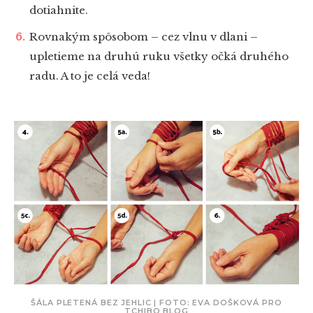
dotiahnite.
Rovnakým spôsobom – cez vlnu v dlani –
upletieme na druhú ruku všetky očká druhého
radu. A to je celá veda!
ŠÁLA PLETENÁ BEZ JEHLIC | FOTO: EVA DOŠKOVÁ PRO
TCHIBO BLOG