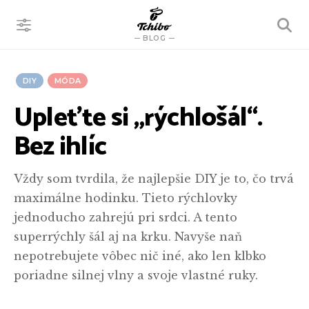
VYHĽADÁVANIE
BLOG
DIY
MÓDA
Upleťte si „rýchlošál“.
Bez ihlíc
Vždy som tvrdila, že najlepšie DIY je to, čo trvá
maximálne hodinku. Tieto rýchlovky
jednoducho zahrejú pri srdci. A tento
superrýchly šál aj na krku. Navyše naň
nepotrebujete vôbec nič iné, ako len klbko
poriadne silnej vlny a svoje vlastné ruky.