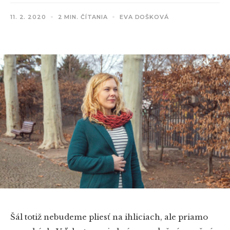
11. 2. 2020
2 MIN. ČÍTANIA
EVA DOŠKOVÁ
Šál totiž nebudeme pliesť na ihliciach, ale priamo