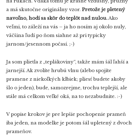
na rukách. Vďaka tomu je krásne vzdušný, pružný
a má skutočne originálny vzor.
Pretože je pletený
navoľno, hodí sa skôr do teplôt nad nulou.
Ako
veľmi, to záleží na vás – ja ho nosím aj okolo nuly,
väčšina ľudí po ňom siahne až pri typicky
jarnom/jesennom počasí. ;-)
Ja som plietla z „teplákoviny“, takže mám šál ľahší a
jarnejší. Ak zvolíte hrubú vlnu (alebo spojíte
pramene z niekoľkých klbiek; pliesť budete akoby
šlo o jeden), bude, samozrejme, trochu teplejší, ale
stále má celkom veľké oká, na to nezabudnite. :-)
V popise krokov je pre lepšie pochopenie prameň
iba jeden, na modelke je potom šál upletený z dvoch
prameňov.