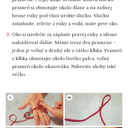
prameň si obmotajte okolo dlane a na zadnej
hrane ruky pod vlnu urobte slučku. Slučku
zatiahnite, zvlečte z ruky a voilá, máte prvé oko.
Oko si navlečte za zápästie pravej ruky a ideme
nahadzovať ďalšie. Máme teraz dva pramene –
jeden je voľný a druhý ide z vášho klbka. Prameň
z klbka obmotajte okolo ľavého palca, voľný
prameň okolo ukazováka. Naberáte akoby také
véčko.