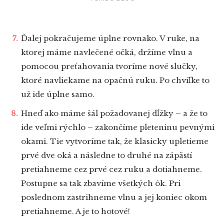
Ďalej pokračujeme úplne rovnako. V ruke, na
ktorej máme navlečené očká, držíme vlnu a
pomocou preťahovania tvoríme nové slučky,
ktoré navliekame na opačnú ruku. Po chvíľke to
už ide úplne samo.
Hneď ako máme šál požadovanej dĺžky – a že to
ide veľmi rýchlo – zakončíme pleteninu pevnými
okami. Tie vytvoríme tak, že klasicky upletieme
prvé dve oká a následne to druhé na zápästí
pretiahneme cez prvé cez ruku a dotiahneme.
Postupne sa tak zbavíme všetkých ôk. Pri
poslednom zastrihneme vlnu a jej koniec okom
pretiahneme. A je to hotové!