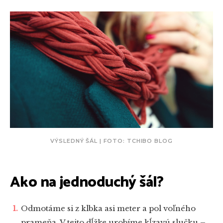
VÝSLEDNÝ ŠÁL | FOTO: TCHIBO BLOG
Ako na jednoduchý šál?
Odmotáme si z klbka asi meter a pol voľného
prameňa. V tejto dĺžke urobíme kĺzavú slučku –