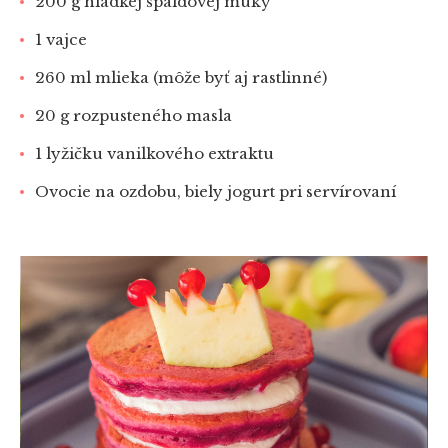
200 g hladkej špaldovej múky
1 vajce
260 ml mlieka (môže byť aj rastlinné)
20 g rozpusteného masla
1 lyžičku vanilkového extraktu
Ovocie na ozdobu, biely jogurt pri servírovaní