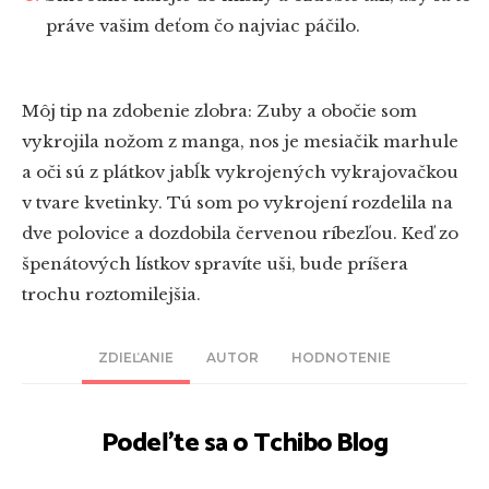
práve vašim deťom čo najviac páčilo.
Môj tip na zdobenie zlobra: Zuby a obočie som
vykrojila nožom z manga, nos je mesiačik marhule
a oči sú z plátkov jabĺk vykrojených vykrajovačkou
v tvare kvetinky. Tú som po vykrojení rozdelila na
dve polovice a dozdobila červenou ríbezľou. Keď zo
špenátových lístkov spravíte uši, bude príšera
trochu roztomilejšia.
ZDIEĽANIE
AUTOR
HODNOTENIE
Podeľte sa o Tchibo Blog