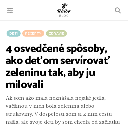
VYHĽADÁVANIE
BLOG
DETI
RECEPTY
ZDRAVIE
4 osvedčené spôsoby,
ako deťom servírovať
zeleninu tak, aby ju
milovali
Ak som ako malá neznášala nejaké jedlá,
väčšinou v nich bola zelenina alebo
strukoviny. V dospelosti som si k nim cestu
našla, ale svoje deti by som chcela od začiatku