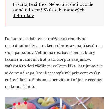
Prečítajte si tiež:
Neberú si deti ovocie
samé od seba? Skúste banánových
delfínikov
Do buchiet a báboviek môžete okrem dyne
nastrúhať mrkvu a cuketu; obe teraz majú sezónu a
stoja pár šupov. Veľmi ma tiež baví špenát, ktorý
takmer nezmení chuť, zato korpus zaujímavo
zafarbí a to deti väčšinou celkom láka. Zaujímavá je
aj červená repa, ktorá zase vykúzli princeznovsky
ružovú farbu. S oboma surovinami nájdete recepty
na konci článku.