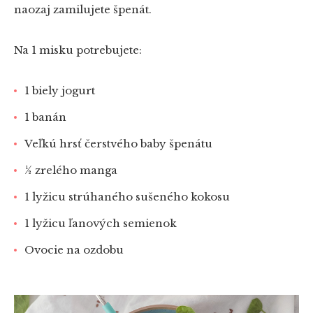
naozaj zamilujete špenát.
Na 1 misku potrebujete:
1 biely jogurt
1 banán
Veľkú hrsť čerstvého baby špenátu
½ zrelého manga
1 lyžicu strúhaného sušeného kokosu
1 lyžicu ľanových semienok
Ovocie na ozdobu