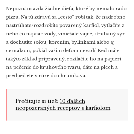
Nepoznám azda žiadne dieťa, ktoré by nemalo rado
pizzu. Na tú zdravú sa „cesto“ robí tak, že nadrobno
nastrúhate/rozdrobíte povarený karfiol, vytlačíte z
neho čo najviac vody, vmiešate vajce, strúhaný syr
a dochutíte soľou, korením, bylinkami alebo aj
cesnakom, pokiaľ vašim deťom nevadí. Keď máte
takýto základ pripravený, roztlačíte ho na papieri
na pečenie do kruhového tvaru, dáte na plech a
predpečiete v rúre do chrumkava.
Prečítajte si tiež:
10 ďalších
neopozeraných receptov s karfiolom