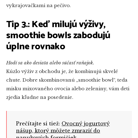
vykrajovačkami na pečivo.
Tip 3.: Keď milujú výživy,
smoothie bowls zabodujú
úplne rovnako
Hodí sa ako desiata alebo súčasť raňajok.
Kúzlo výživ z obchodu je, že kombinujú skvelé
chute. Dobre skombinovanú „smoothie bowl“, teda
misku mixovaného ovocia alebo zeleniny, vám deti
zjedia kľudne na posedenie.
Prečítajte si tiež:
Ovocný jogurtový
nášup, ktorý môžete zmraziť do
nanukových formičiek