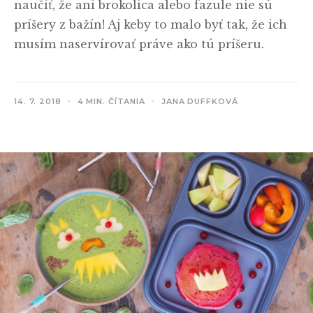
naučiť, že ani brokolica alebo fazule nie sú
príšery z bažín! Aj keby to malo byť tak, že ich
musím naservírovať práve ako tú príšeru.
14. 7. 2018
4 MIN. ČÍTANIA
JANA DUFFKOVÁ