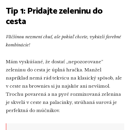
Tip 1: Pridajte zeleninu do
cesta
Väčšinou nezmení chuť, ale pokiaľ chcete, vykúzli farebné
kombinácie!
Mám vyskúšané, že dostať „nepozorovane“
zeleninu do cesta je úplná hračka. Manžel
napríklad nemá rád tekvicu na klasický spôsob, ale
v ceste na brownies si ju najskôr ani nevšimol.
Trochu povarená a na pyré rozmixovaná zelenina
je skvelá v ceste na palacinky, strúhaná surová je
perfektná do múčnikov.