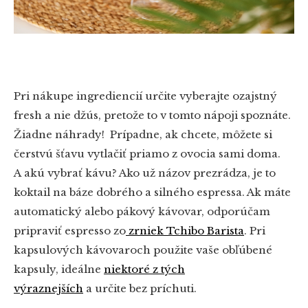
Pri nákupe ingrediencií určite vyberajte ozajstný
fresh a nie džús, pretože to v tomto nápoji spoznáte.
Žiadne náhrady! Prípadne, ak chcete, môžete si
čerstvú šťavu vytlačiť priamo z ovocia sami doma.
A akú vybrať kávu? Ako už názov prezrádza, je to
koktail na báze dobrého a silného espressa. Ak máte
automatický alebo pákový kávovar, odporúčam
pripraviť espresso zo
zrniek Tchibo Barista
. Pri
kapsulových kávovaroch použite vaše obľúbené
kapsuly, ideálne
niektoré z tých
výraznejších
a určite bez príchuti.