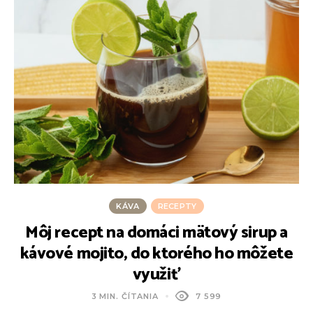
KÁVA
RECEPTY
Môj recept na domáci mätový sirup a
J
kávové mojito, do ktorého ho môžete
využiť
3 MIN. ČÍTANIA
7 599