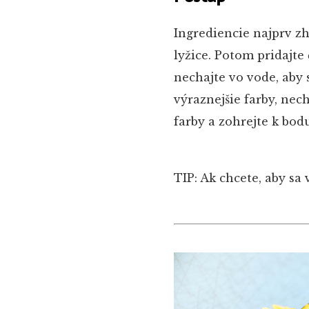
Ingrediencie najprv z
lyžice. Potom pridajte
nechajte vo vode, aby 
výraznejšie farby, nec
farby a zohrejte k bod
TIP: Ak chcete, aby sa 