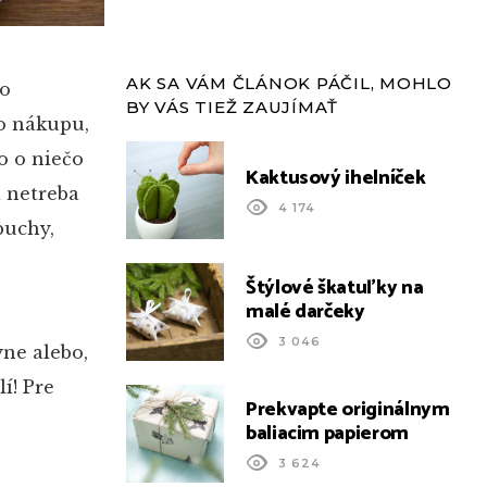
AK SA VÁM ČLÁNOK PÁČIL, MOHLO
vo
BY VÁS TIEŽ ZAUJÍMAŤ
o nákupu,
o o niečo
Kaktusový ihelníček
a netreba
4 174
puchy,
Štýlové škatuľky na
malé darčeky
3 046
yne alebo,
í! Pre
Prekvapte originálnym
baliacim papierom
3 624