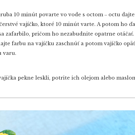
hruba 10 minút povarte vo vode s octom ‒ octu dajte
 čerstvé vajíčko, ktoré 10 minút varte. A potom ho ďa
sa zafarbilo, pričom ho nezabudnite opatrne otáčať.
hajte farbu na vajíčku zaschnúť a potom vajíčko opäť
u varu.
vajíčka pekne leskli, potrite ich olejom alebo maslo