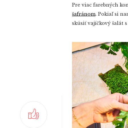
Pre viac farebných ko
šafránom
. Pokiaľ si n
skúsiť vajíčkový šalát