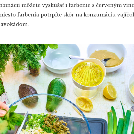
mbinácií môžete vyskúšať i farbenie s červeným vín
amiesto farbenia potrpíte skôr na konzumáciu vajíčo
 s avokádom.