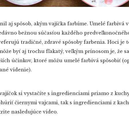
il aj spôsob, akým vajíčka farbíme. Umelé farbivá 
 nedávno bežnou súčasťou každého predveľkonočnéh
referujú tradičné, zdravé spôsoby farbenia. Hoci je t
môže byť aj trochu fľakatý, veľkým prínosom je, že s
ších účinkov, ktoré môžu umelé farbivá spôsobiť (o
né videnie).
vajíčok si vystačíte s ingredienciami priamo z kuch
húriť čiernymi vajcami, tak s ingredienciami z kachl
zrite nasledujúce video.