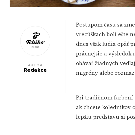
Postupom času sa zmen
vrecúškach boli ešte
dnes však ľudia opäť p
prácnejšie a výsledok 
obávať žiadnych vedľaj
AUTOR
Redakce
migrény alebo rozmaza
Pri tradičnom farbení 
ak chcete koledníkov o
lepšiu predstavu si po