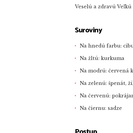
Veselú a zdravú Veľkú
Suroviny
Na hnedú farbu: cib
Na žltú: kurkuma
Na modrú: červená 
Na zelenú: špenát, ž
Na červenú: pokrája
Na čiernu: sadze
Postup