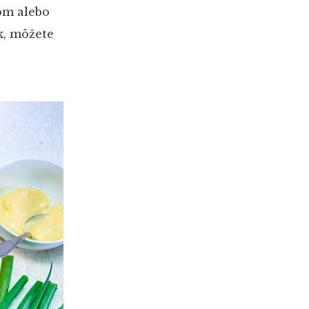
om alebo
k, môžete