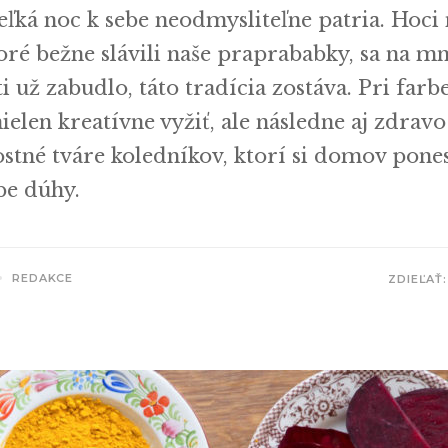
eľká noc k sebe neodmysliteľne patria. Hoci
toré bežne slávili naše praprababky, sa na 
ti už zabudlo, táto tradícia zostáva. Pri farb
ielen kreatívne vyžiť, ale následne aj zdravo
ostné tváre koledníkov, ktorí si domov pone
be dúhy.
REDAKCE
ZDIEĽAŤ