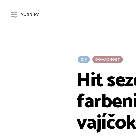
RUBRIKY
DIY
DOMÁCNOSŤ
Hit se
farben
vajíčo