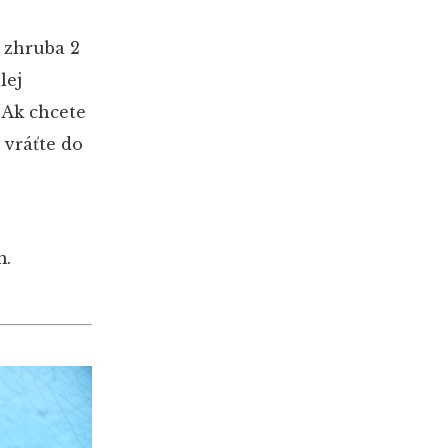
 zhruba 2
lej
 Ak chcete
 vráťte do
m.