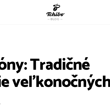
BLOG
zóny: Tradičné
ie veľkonočnýc
k