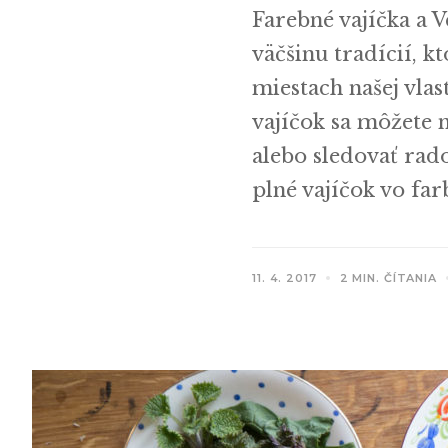
Farebné vajíčka a V
väčšinu tradícií, k
miestach našej vlas
vajíčok sa môžete n
alebo sledovať rad
plné vajíčok vo far
11. 4. 2017
2 MIN. ČÍTANIA