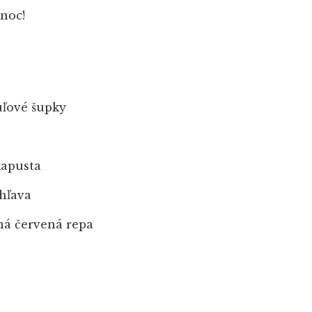
 noc!
uľové šupky
kapusta
ihľava
ná červená repa