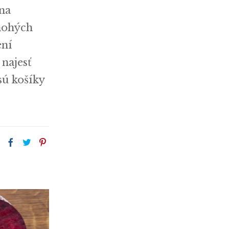
 na
mnohých
ení
 najesť
sú košíky
: