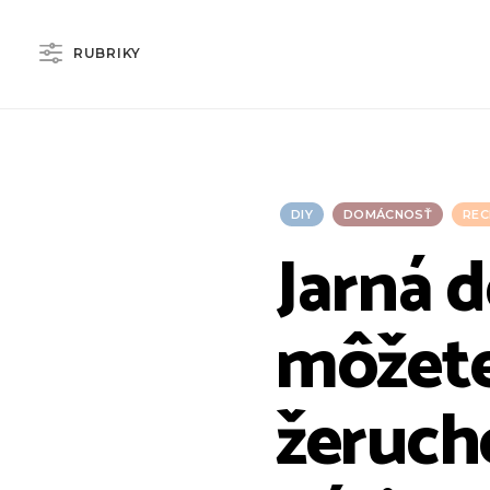
RUBRIKY
DIY
DOMÁCNOSŤ
REC
Jarná d
môžete
žeruch