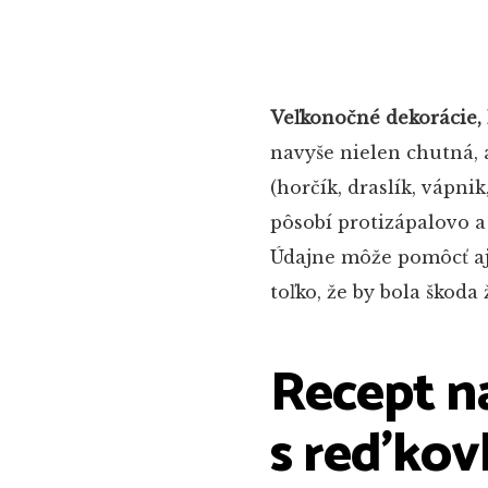
Veľkonočné dekorácie, k
navyše nielen chutná, 
(horčík, draslík, vápni
pôsobí protizápalovo a 
Údajne môže pomôcť aj
toľko, že by bola škoda
Recept n
s reďkov