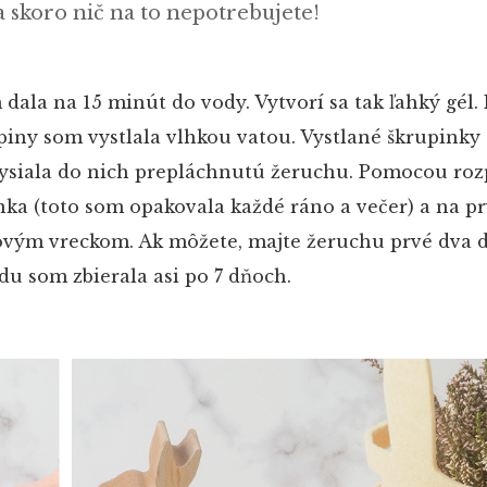
a skoro nič na to nepotrebujete!
ala na 15 minút do vody. Vytvorí sa tak ľahký gél.
iny som vystlala vlhkou vatou. Vystlané škrupinky
 vysiala do nich prepláchnutú žeruchu. Pomocou ro
ka (toto som opakovala každé ráno a večer) a na pr
tovým vreckom. Ak môžete, majte žeruchu prvé dva d
u som zbierala asi po 7 dňoch.