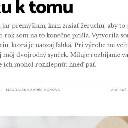
ku k tomu
 jar premýšľam, kam zasiať žeruchu, aby to
to rok som na to konečne prišla. Vytvorila s
iu, ktorá je naozaj ľahká. Pri výrobe mi veľ
 môj dvojročný synček. Miluje rozbíjanie va
že ich mohol rozklepnúť hneď päť.
MAGDALENA KADER AGHOVÁ
ZDIEĽAŤ