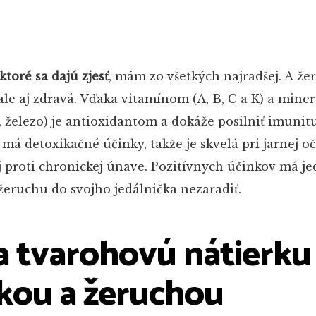
toré sa dajú zjesť
, mám zo všetkých najradšej. A že
ale aj zdravá. Vďaka vitamínom (A, B, C a K) a mine
k, železo) je antioxidantom a dokáže posilniť imunit
má detoxikačné účinky, takže je skvelá pri jarnej oč
 proti chronickej únave. Pozitívnych účinkov má 
 žeruchu do svojho jedálnička nezaradiť.
a tvarohovú nátierku
kou a žeruchou