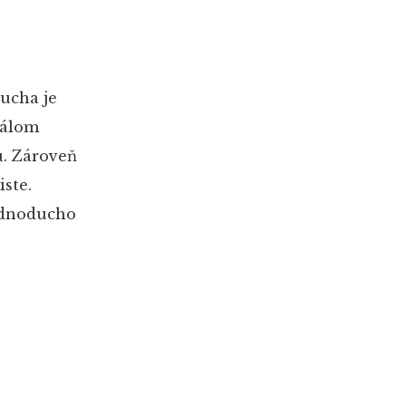
rucha je
rálom
u. Zároveň
iste.
jednoducho