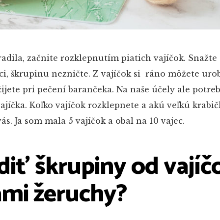
adila, začnite rozklepnutím piatich vajíčok. Snažte 
ci, škrupinu nezničte. Z vajíčok si ráno môžete urob
ijete pri pečení barančeka. Na naše účely ale potreb
ajíčka. Koľko vajíčok rozklepnete a akú veľkú krabi
vás. Ja som mala 5 vajíčok a obal na 10 vajec.
iť škrupiny od vajíč
mi žeruchy?