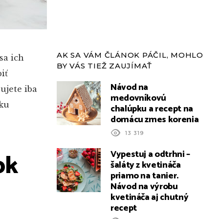
AK SA VÁM ČLÁNOK PÁČIL, MOHLO
sa ich
BY VÁS TIEŽ ZAUJÍMAŤ
iť
Návod na
ujete iba
medovníkovú
čku
chalúpku a recept na
domácu zmes korenia
13 319
ok
Vypestuj a odtrhni –
šaláty z kvetináča
priamo na tanier.
Návod na výrobu
kvetináča aj chutný
recept