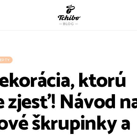
BLOG
EPTY
ekorácia, ktorú
 zjesť! Návod n
ové škrupinky a