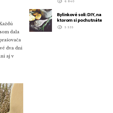
6 840
Bylinkové soli: DIY, na
ktorom si pochutnáte
 Každú
5 535
 som dala
zprašovača
vé dva dni
ni aj v