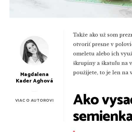
Takže ako už som prezr
otvoriť presne v polovi
omeletu alebo ich využ
škrupiny a škatuľu na v
použijete, to je len na 
Magdalena
Kader Aghová
Ako vysad
VIAC O AUTOROVI
semienka