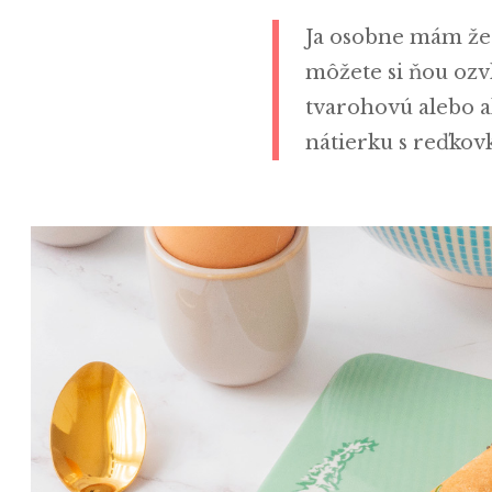
Ja osobne mám žer
môžete si ňou ozvl
tvarohovú alebo a
nátierku s reďkov