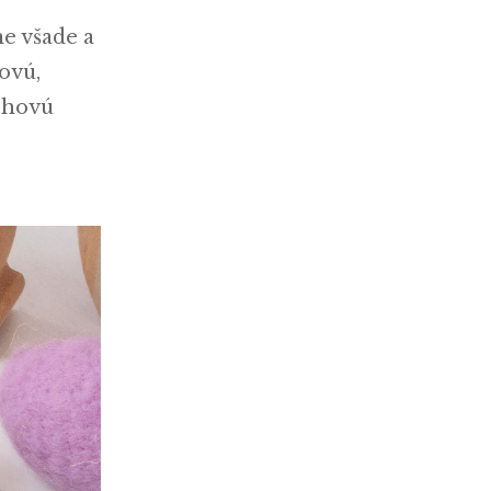
e všade a
kovú,
ohovú