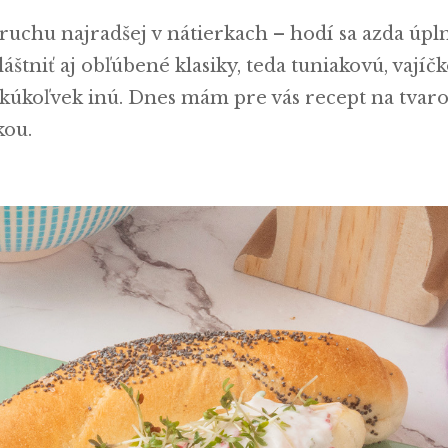
uchu najradšej v nátierkach – hodí sa azda úpln
áštniť aj obľúbené klasiky, teda tuniakovú, vajíč
kúkoľvek inú. Dnes mám pre vás recept na tvar
kou.