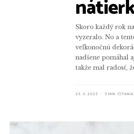
nátier
Skoro každý rok na
vyzeralo. No a ten
veľkonočnú dekorác
nadšene pomáhal aj
takže mal radosť, 
23. 3. 2023
3 MIN. ČÍTANIA