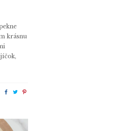
 pekne
om krásnu
mi
jíčok,
: