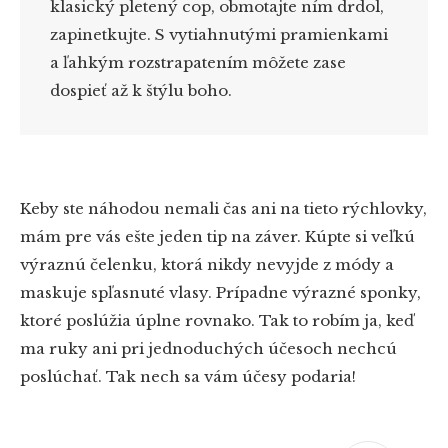
klasický pletený cop, obmotajte ním drdol,
zapinetkujte. S vytiahnutými pramienkami
a ľahkým rozstrapatením môžete zase
dospieť až k štýlu boho.
Keby ste náhodou nemali čas ani na tieto rýchlovky,
mám pre vás ešte jeden tip na záver. Kúpte si veľkú
výraznú čelenku, ktorá nikdy nevyjde z módy a
maskuje spľasnuté vlasy. Prípadne výrazné sponky,
ktoré poslúžia úplne rovnako. Tak to robím ja, keď
ma ruky ani pri jednoduchých účesoch nechcú
poslúchať. Tak nech sa vám účesy podaria!