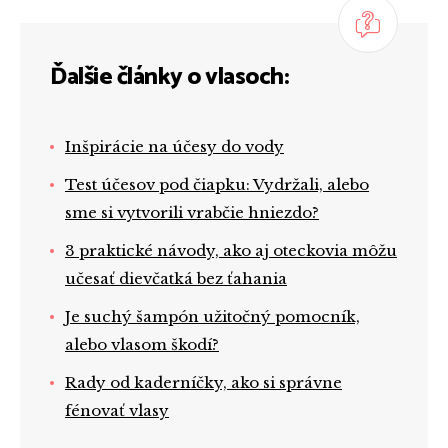
Ďalšie články o vlasoch:
Inšpirácie na účesy do vody
Test účesov pod čiapku: Vydržali, alebo
sme si vytvorili vrabčie hniezdo?
3 praktické návody, ako aj oteckovia môžu
učesať dievčatká bez ťahania
Je suchý šampón užitočný pomocník,
alebo vlasom škodí?
Rady od kaderníčky, ako si správne
fénovať vlasy