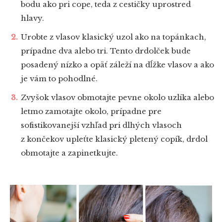
bodu ako pri cope, teda z cestičky uprostred
hlavy.
Urobte z vlasov klasický uzol ako na topánkach,
prípadne dva alebo tri. Tento drdolček bude
posadený nízko a opäť záleží na dĺžke vlasov a ako
je vám to pohodlné.
Zvyšok vlasov obmotajte pevne okolo uzlíka alebo
letmo zamotajte okolo, prípadne pre
sofistikovanejší vzhľad pri dlhých vlasoch
z končekov upleťte klasický pletený copík, drdol
obmotajte a zapinetkujte.