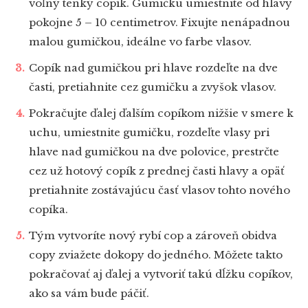
voľný tenký copík. Gumičku umiestnite od hlavy
pokojne 5 – 10 centimetrov. Fixujte nenápadnou
malou gumičkou, ideálne vo farbe vlasov.
Copík nad gumičkou pri hlave rozdeľte na dve
časti, pretiahnite cez gumičku a zvyšok vlasov.
Pokračujte ďalej ďalším copíkom nižšie v smere k
uchu, umiestnite gumičku, rozdeľte vlasy pri
hlave nad gumičkou na dve polovice, prestrčte
cez už hotový copík z prednej časti hlavy a opäť
pretiahnite zostávajúcu časť vlasov tohto nového
copíka.
Tým vytvoríte nový rybí cop a zároveň obidva
copy zviažete dokopy do jedného. Môžete takto
pokračovať aj ďalej a vytvoriť takú dĺžku copíkov,
ako sa vám bude páčiť.