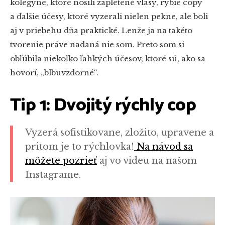
kolegyne, ktoré nosili zapletené vlasy, rybie copy
a ďalšie účesy, ktoré vyzerali nielen pekne, ale boli
aj v priebehu dňa praktické. Lenže ja na takéto
tvorenie práve nadaná nie som. Preto som si
obľúbila niekoľko ľahkých účesov, ktoré sú, ako sa
hovorí, „blbuvzdorné“.
Tip 1: Dvojitý rýchly cop
Vyzerá sofistikovane, zložito, upravene a
pritom je to rýchlovka!
Na návod sa
môžete pozrieť
aj vo videu na našom
Instagrame.