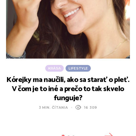
KRÁSA
LIFESTYLE
Kórejky ma naučili, ako sa starať o pleť.
V čom je to iné a prečo to tak skvelo
funguje?
3 MIN. ČÍTANIA
16 309