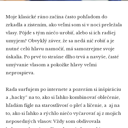
Moje klasické ráno začína často pohľadom do
zrkadla a zistením, ako veľmi som si v noci preležala
vlasy. Pôjde s tým niečo urobiť, alebo si ich radšej
umyjem? Obvyklý záver, že sa nedá nič robiť a je
nutné celú hlavu namočiť, má samozrejme svoje
úskalia. Po prvé to strašne dlho trvá a navyše, časté
umývanie vlasom a pokožke hlavy veľmi
neprospieva.
Rada surfujem po internete a pozerám si inšpiráciu
a „hacky“ na to, ako si ľahko kombinovať oblečenie,
hľadám fígle na starostlivosť o pleť a líčenie, a aj na
to, ako si ľahko a rýchlo niečo vyčarovať aj z mojich
neposedných vlasov. Vždy som obdivovala