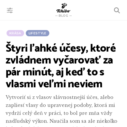
VYHĽADÁVANIE
BLOG
KRÁSA
LIFESTYLE
Štyri ľahké účesy, ktoré
zvládnem vyčarovať za
pár minút, aj keď to s
vlasmi veľmi neviem
Vytvoriť si z vlasov slávnostnejší účes, alebo
zapliesť vlasy do upravenej podoby, ktorá mi
vydrží celý deň v práci, to bol pre mňa vždy
nadľudský výkon. Naučila som sa ale niekoľko