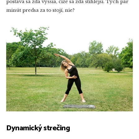
postava sa zdá vyššia, čiže sa zdá štíhlejší. Tých pár
minút predsa za to stojí, nie?
Dynamický strečing