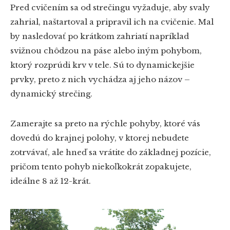
Pred cvičením sa od strečingu vyžaduje, aby svaly
zahrial, naštartoval a pripravil ich na cvičenie. Mal
by nasledovať po krátkom zahriatí napríklad
svižnou chôdzou na páse alebo iným pohybom,
ktorý rozprúdi krv v tele. Sú to dynamickejšie
prvky, preto z nich vychádza aj jeho názov –
dynamický strečing.
Zamerajte sa preto na rýchle pohyby, ktoré vás
dovedú do krajnej polohy, v ktorej nebudete
zotrvávať, ale hneď sa vrátite do základnej pozície,
pričom tento pohyb niekoľkokrát zopakujete,
ideálne 8 až 12-krát.