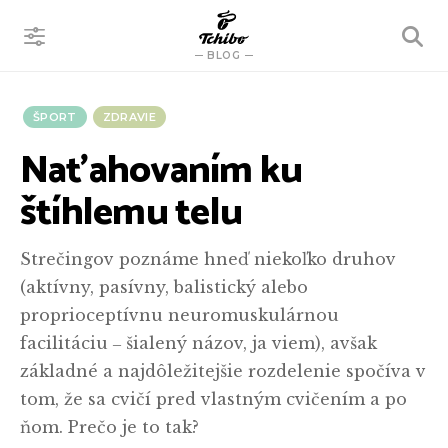
VYHĽADÁVANIE
BLOG
ŠPORT
ZDRAVIE
Naťahovaním ku
štíhlemu telu
Strečingov poznáme hneď niekoľko druhov
(aktívny, pasívny, balistický alebo
proprioceptívnu neuromuskulárnou
facilitáciu ‒ šialený názov, ja viem), avšak
základné a najdôležitejšie rozdelenie spočíva v
tom, že sa cvičí pred vlastným cvičením a po
ňom. Prečo je to tak?