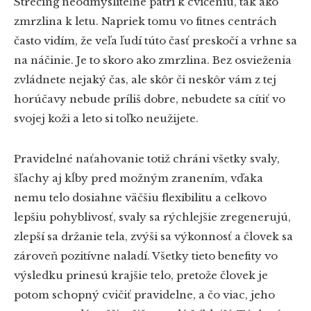
Strečing neodmysliteľne patrí k cvičeniu, tak ako
zmrzlina k letu. Napriek tomu vo fitnes centrách
často vidím, že veľa ľudí túto časť preskočí a vrhne sa
na náčinie. Je to skoro ako zmrzlina. Bez osvieženia
zvládnete nejaký čas, ale skôr či neskôr vám z tej
horúčavy nebude príliš dobre, nebudete sa cítiť vo
svojej koži a leto si toľko neužijete.
Pravidelné naťahovanie totiž chráni všetky svaly,
šľachy aj kĺby pred možným zranením, vďaka
nemu telo dosiahne väčšiu flexibilitu a celkovo
lepšiu pohyblivosť, svaly sa rýchlejšie zregenerujú,
zlepší sa držanie tela, zvýši sa výkonnosť a človek sa
zároveň pozitívne naladí. Všetky tieto benefity vo
výsledku prinesú krajšie telo, pretože človek je
potom schopný cvičiť pravidelne, a čo viac, jeho