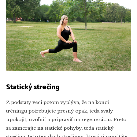
Statický strečing
Z podstaty veci potom vyplýva, že na konci
tréningu potrebujete presný opak, teda svaly
upokojiť, uvoľniť a pripraviť na regeneráciu. Preto
sa zamerajte na statické pohyby, teda statický
strečing. Je to ten druh strečingu, ktorý si pamätáte