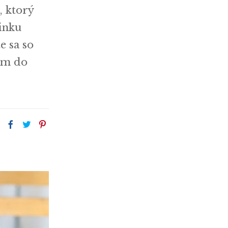
, ktorý
inku
e sa so
tom do
: