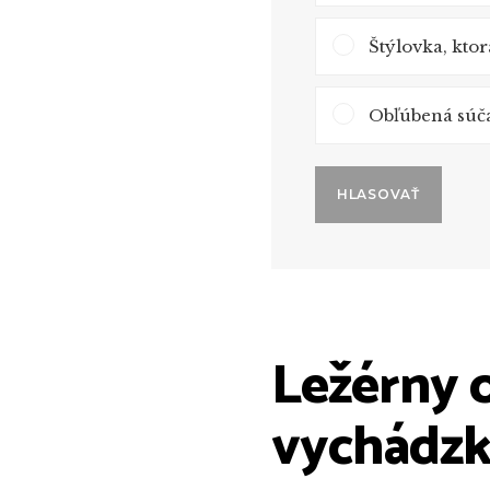
Štýlovka, ktor
Obľúbená súčas
HLASOVAŤ
Ležérny 
vychádzk