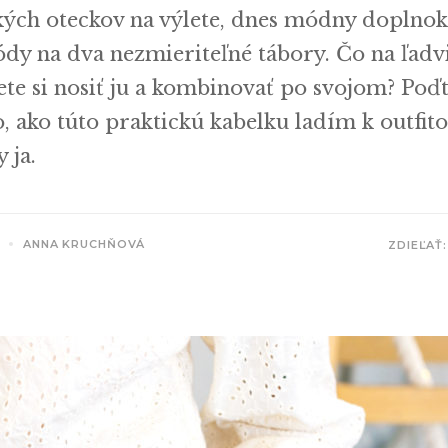
kých oteckov na výlete, dnes módny doplnok
dy na dva nezmieriteľné tábory. Čo na ľadv
te si nosiť ju a kombinovať po svojom? Poďt
 ako túto praktickú kabelku ladím k outfi
 ja.
A
ANNA KRUCHŇOVÁ
ZDIEĽAŤ