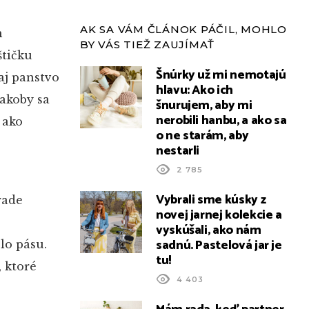
AK SA VÁM ČLÁNOK PÁČIL, MOHLO
h
BY VÁS TIEŽ ZAUJÍMAŤ
štičku
Šnúrky už mi nemotajú
aj panstvo
hlavu: Ako ich
 akoby sa
šnurujem, aby mi
nerobili hanbu, a ako sa
 ako
o ne starám, aby
nestarli
2 785
Vybrali sme kúsky z
rade
novej jarnej kolekcie a
vyskúšali, ako nám
sadnú. Pastelová jar je
lo pásu.
tu!
 ktoré
4 403