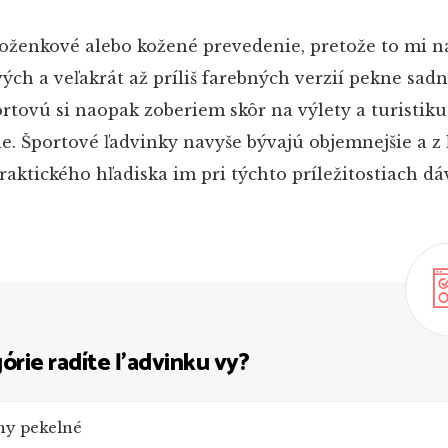
oženkové alebo kožené prevedenie, pretože to mi na
vých a veľakrát až príliš farebných verzií pekne sadn
ortovú si naopak zoberiem skôr na výlety a turistiku
ie. Športové ľadvinky navyše bývajú objemnejšie a z 
praktického hľadiska im pri týchto príležitostiach d
órie radíte ľadvinku vy?
iny pekelné