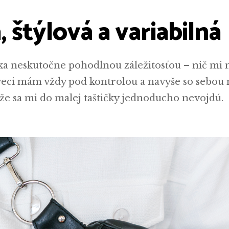
, štýlová a variabilná
ka neskutočne pohodlnou záležitosťou – nič mi 
veci mám vždy pod kontrolou a navyše so sebou
ože sa mi do malej taštičky jednoducho nevojdú.