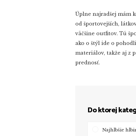
Úplne najradšej mám k
od športovejších, látko
väčšine outfitov. Tú šp
ako o štýl ide o pohodl
materiálov, takže aj z 
prednosť.
Do ktorej kateg
Najhlbšie hlb