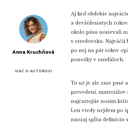
Aj keď obdobie najväčš
a deväťdesiatych rokov,
okolo pásu nosievali n
v stredoveku. Najväčší
po nej na pár rokov op
Anna Kruchňová
ponožky v sandáloch.
VIAC O AUTOROVI
To už je ale zase pasé 
prevedení, materiálov a
najčastejšie nosím kríž
Len vtedy nejdem po š
naozaj spĺňa definíciu s