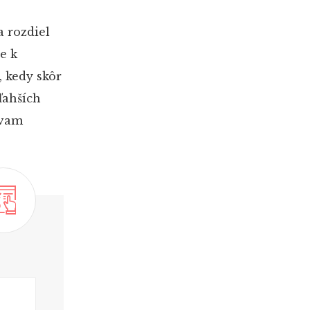
 rozdiel
e k
, kedy skôr
ľahších
ávam