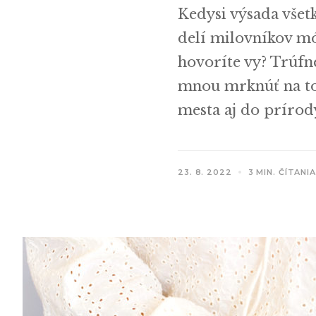
Kedysi výsada všet
delí milovníkov mó
hovoríte vy? Trúfne
mnou mrknúť na to,
mesta aj do prírody
23. 8. 2022
3 MIN. ČÍTANI