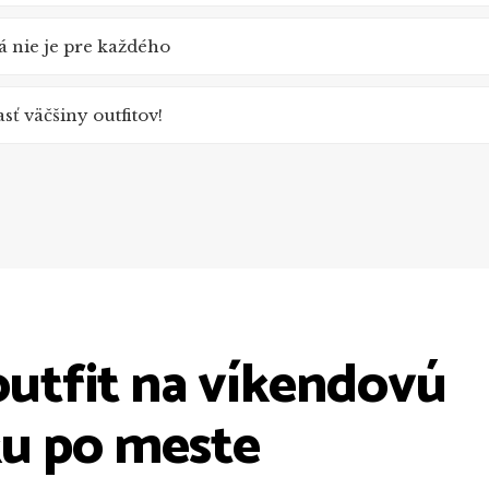
á nie je pre každého
ť väčšiny outfitov!
outfit na víkendovú
u po meste