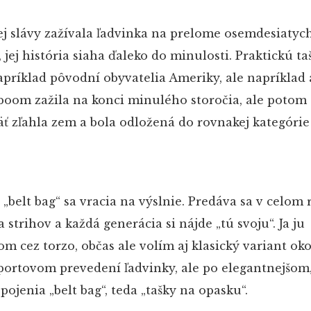
ej slávy zažívala ľadvinka na prelome osemdesiatyc
 jej história siaha ďaleko do minulosti. Praktickú ta
apríklad pôvodní obyvatelia Ameriky, ale napríklad 
 boom zažila na konci minulého storočia, ale potom
äť zľahla zem a bola odložená do rovnakej kategórie
a „belt bag“ sa vracia na výslnie. Predáva sa v celom 
 strihov a každá generácia si nájde „tú svoju“. Ja ju
om cez torzo, občas ale volím aj klasický variant oko
portovom prevedení ľadvinky, ale po elegantnejšom,
pojenia „belt bag“, teda „tašky na opasku“.