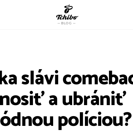
BLOG
ka slávi comeba
 nosiť a ubrániť
ódnou políciou?