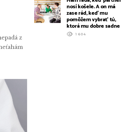
Mám rada, keď partner
nosí košele. A on má
zase rád, keď mu
pomôžem vybrať tú,
ktorá mu dobre sadne
1 604
nepadá z
 neťahám