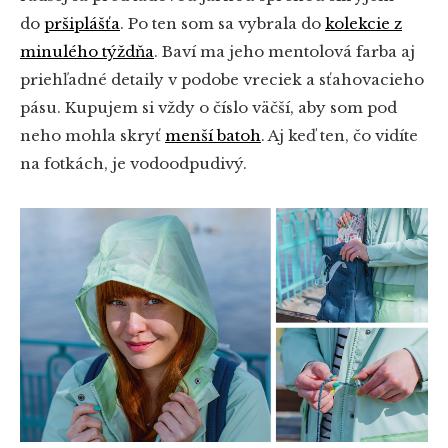
do
pršiplášťa
. Po ten som sa vybrala do
kolekcie z
minulého týždňa
. Baví ma jeho mentolová farba aj
priehľadné detaily v podobe vreciek a sťahovacieho
pásu. Kupujem si vždy o číslo väčší, aby som pod
neho mohla skryť
menší batoh
. Aj keď ten, čo vidíte
na fotkách, je vodoodpudivý.