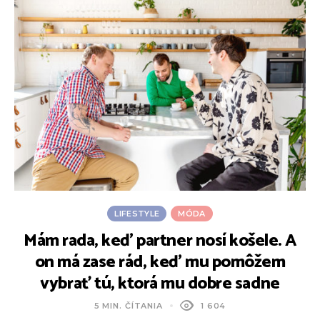
LIFESTYLE
MÓDA
Mám rada, keď partner nosí košele. A
T
on má zase rád, keď mu pomôžem
vybrať tú, ktorá mu dobre sadne
5 MIN. ČÍTANIA
1 604