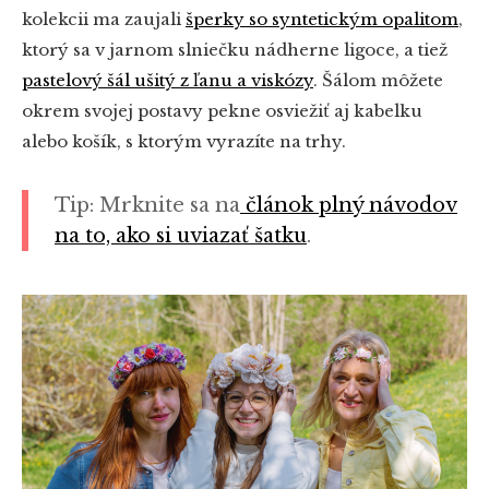
kolekcii ma zaujali
šperky so syntetickým opalitom
,
ktorý sa v jarnom slniečku nádherne ligoce, a tiež
pastelový šál ušitý z ľanu a viskózy
. Šálom môžete
okrem svojej postavy pekne osviežiť aj kabelku
alebo košík, s ktorým vyrazíte na trhy.
Tip: Mrknite sa na
článok plný návodov
na to, ako si uviazať šatku
.