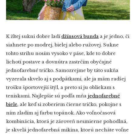
K žltej sukni dobre ladí
džínsová bunda
a je jedno, či
siahnete po modrej, bielej alebo ružovej. Sukne
tohto strihu nosím vysoko v páse, kde to dobre
lichotí postave a dovnútra zastrčím obyčajné
jednofarebné tričko. Samozrejme by táto sukňa
vyzerala skvelo aj s podpätkami, ale ja mám radšej
trošku športovejší štýl, a preto si ju obliekam s
teniskami. Najlepšie sú podľa mňa
jednofarebné
biele
, ale keď si zoberiem čierne tričko, pokojne s
ním zladím aj farbu topánok. Ako voľnočasová
kombinácia, ktorá je zároveň nesmierne pohodlná,
je skvelá jednofarebná mikina, ktorú necháte voľne