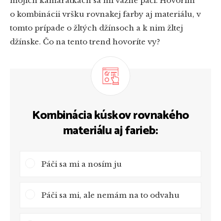
mojich kamarátkach sa mi vážne páči. Hovorím
o kombinácii vršku rovnakej farby aj materiálu, v
tomto prípade o žltých džínsoch a k nim žltej
džínske. Čo na tento trend hovoríte vy?
Kombinácia kúskov rovnakého
materiálu aj farieb:
Páči sa mi a nosím ju
Páči sa mi, ale nemám na to odvahu