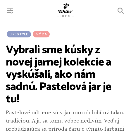
VYHĽADÁVANIE
BLOG
LIFESTYLE
MÓDA
Vybrali sme kúsky z
novej jarnej kolekcie a
vyskúšali, ako nám
sadnú. Pastelová jar je
tu!
Pastelové odtiene sú v jarnom období už takou
tradíciou. A ja sa tomu vôbec nedivím! Veď aj
prebúdzajúca sa príroda čaruje týmito farbami