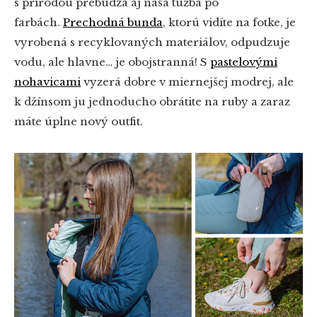
s prírodou prebúdza aj naša túžba po
farbách.
Prechodná bunda
, ktorú vidíte na fotke, je
vyrobená s recyklovaných materiálov, odpudzuje
vodu, ale hlavne… je obojstranná! S
pastelovými
nohavicami
vyzerá dobre v miernejšej modrej, ale
k džínsom ju jednoducho obrátite na ruby a zaraz
máte úplne nový outfit.