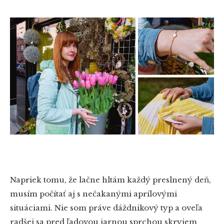
Napriek tomu, že lačne hltám každý preslnený deň,
musím počítať aj s nečakanými aprílovými
situáciami. Nie som práve dáždnikový typ a oveľa
radšej sa pred ľadovou jarnou sprchou skryjem