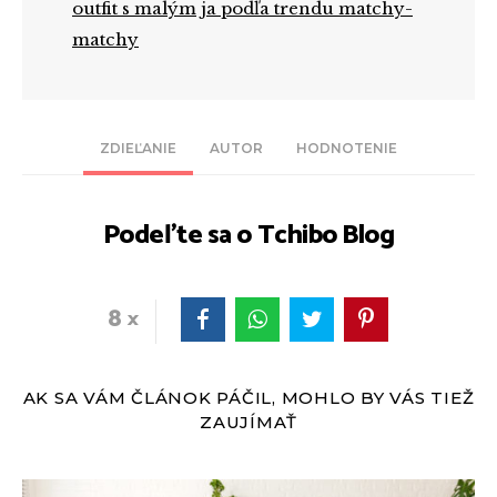
outfit s malým ja podľa trendu matchy-
matchy
ZDIEĽANIE
AUTOR
HODNOTENIE
Podeľte sa o Tchibo Blog
8
AK SA VÁM ČLÁNOK PÁČIL, MOHLO BY VÁS TIEŽ
ZAUJÍMAŤ