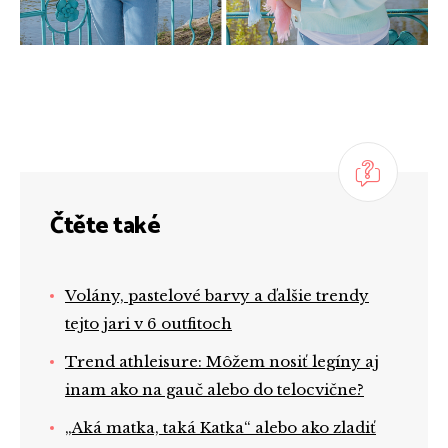
Čtěte také
Volány, pastelové barvy a ďalšie trendy
tejto jari v 6 outfitoch
Trend athleisure: Môžem nosiť legíny aj
inam ako na gauč alebo do telocvične?
„Aká matka, taká Katka“ alebo ako zladiť