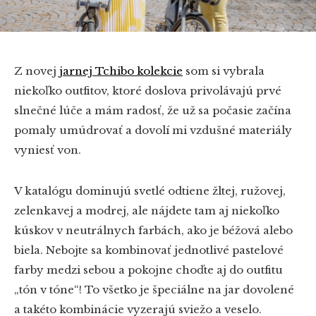
Z novej
jarnej Tchibo kolekcie
som si vybrala
niekoľko outfitov, ktoré doslova privolávajú prvé
slnečné lúče a mám radosť, že už sa počasie začína
pomaly umúdrovať a dovolí mi vzdušné materiály
vyniesť von.
V katalógu dominujú svetlé odtiene žltej, ružovej,
zelenkavej a modrej, ale nájdete tam aj niekoľko
kúskov v neutrálnych farbách, ako je béžová alebo
biela. Nebojte sa kombinovať jednotlivé pastelové
farby medzi sebou a pokojne choďte aj do outfitu
„tón v tóne“! To všetko je špeciálne na jar dovolené
a takéto kombinácie vyzerajú sviežo a veselo.