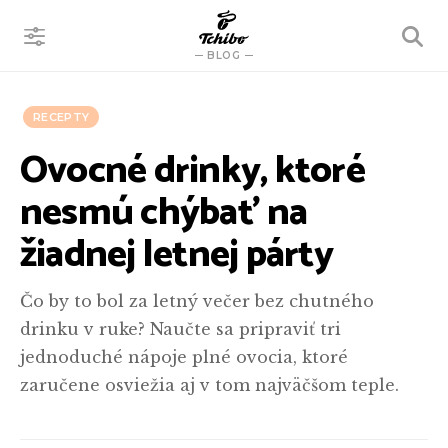
VYHĽADÁVANIE
BLOG
RECEPTY
Ovocné drinky, ktoré
nesmú chýbať na
žiadnej letnej párty
Čo by to bol za letný večer bez chutného
drinku v ruke? Naučte sa pripraviť tri
jednoduché nápoje plné ovocia, ktoré
zaručene osviežia aj v tom najväčšom teple.