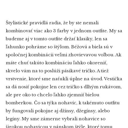
Štylistické pravidlá radia, že by ste nemali
kombinovať viac ako 3 farby v jednom outfite. My sa
budeme aj v tomto outfite držať klasiky, len sa
ľahunko pohráme so štýlom. Béžová a biela sú v
spoločnej kombinácii veľmi zhovievavou voľbou. Ak
máte chuť takúto kombináciu ľahko okoreniť,
skvelo vám na to poslúži pásikavé tričko. A tiež
vrstvenie, ktoré sme naťukli úplne na úvod. Vestička
sa dá nosiť pokojne len cez tričko s dlhým rukávom,
ale pre oko to chcelo ľahko zjemniť bielou
bomberkou. Čo sa týka nohavíc, k takémuto outfitu
by fungovali pokojne aj džínsy, džegínsy, alebo
legíny. My sme zámerne vybrali nohavice so
širokou nohavicou v pánskom štýle, ktoré tomu