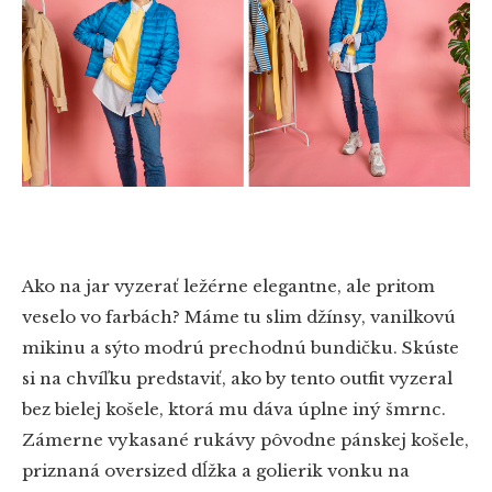
Ako na jar vyzerať ležérne elegantne, ale pritom
veselo vo farbách? Máme tu slim džínsy, vanilkovú
mikinu a sýto modrú prechodnú bundičku. Skúste
si na chvíľku predstaviť, ako by tento outfit vyzeral
bez bielej košele, ktorá mu dáva úplne iný šmrnc.
Zámerne vykasané rukávy pôvodne pánskej košele,
priznaná oversized dĺžka a golierik vonku na