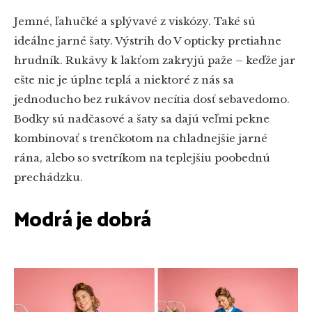
Jemné, ľahučké a splývavé z viskózy. Také sú
ideálne jarné šaty. Výstrih do V opticky pretiahne
hrudník. Rukávy k lakťom zakryjú paže – keďže jar
ešte nie je úplne teplá a niektoré z nás sa
jednoducho bez rukávov necítia dosť sebavedomo.
Bodky sú nadčasové a šaty sa dajú veľmi pekne
kombinovať s trenčkotom na chladnejšie jarné
rána, alebo so svetríkom na teplejšiu poobednú
prechádzku.
Modrá je dobrá