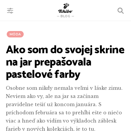
VYHĽADÁVANIE
BLOG
MÓDA
Ako som do svojej skrine
na jar prepašovala
pastelové farby
Osobne som nikdy nemala veľmi v láske zimu.
Neviem ako vy, ale na jar sa začínam
pravidelne tešiť už koncom januára. S
príchodom februára sa to prehĺbi ešte o niečo
viac a hneď ako vidím vo výkladoch záblesk
farieb v nových kolekciách, je to tu.