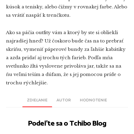
kúsok a tenisky, alebo čižmy v rovnakej farbe. Alebo
sa vrátiť naspäť k trenčkotu.
Ako sa páčia outfity vám a ktorý by ste si obliekli
najradšej hneď? Už čoskoro bude čas na to prebrať
skriňu, vymeniť páperové bundy za ľahšie kabátiky
a azda pridať aj trochu tých farieb. Podľa mňa
svetlunko žltá vyslovene privoláva jar, takže sa na
ňu veľmi teším a dúfam, že s jej pomocou príde o
trochu rýchlejšie.
ZDIEĽANIE
AUTOR
HODNOTENIE
Podeľte sa o Tchibo Blog