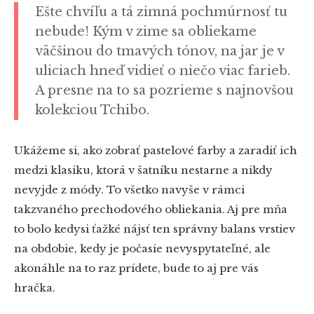
Ešte chvíľu a tá zimná pochmúrnosť tu
nebude! Kým v zime sa obliekame
väčšinou do tmavých tónov, na jar je v
uliciach hneď vidieť o niečo viac farieb.
A presne na to sa pozrieme s najnovšou
kolekciou Tchibo.
Ukážeme si, ako zobrať pastelové farby a zaradiť ich
medzi klasiku, ktorá v šatníku nestarne a nikdy
nevyjde z módy. To všetko navyše v rámci
takzvaného prechodového obliekania. Aj pre mňa
to bolo kedysi ťažké nájsť ten správny balans vrstiev
na obdobie, kedy je počasie nevyspytateľné, ale
akonáhle na to raz prídete, bude to aj pre vás
hračka.