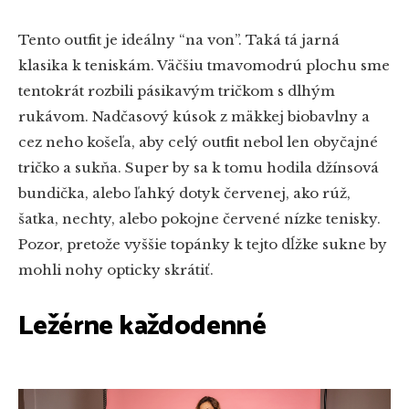
Tento outfit je ideálny “na von”. Taká tá jarná
klasika k teniskám. Väčšiu tmavomodrú plochu sme
tentokrát rozbili pásikavým tričkom s dlhým
rukávom. Nadčasový kúsok z mäkkej biobavlny a
cez neho košeľa, aby celý outfit nebol len obyčajné
tričko a sukňa. Super by sa k tomu hodila džínsová
bundička, alebo ľahký dotyk červenej, ako rúž,
šatka, nechty, alebo pokojne červené nízke tenisky.
Pozor, pretože vyššie topánky k tejto dĺžke sukne by
mohli nohy opticky skrátiť.
Ležérne každodenné