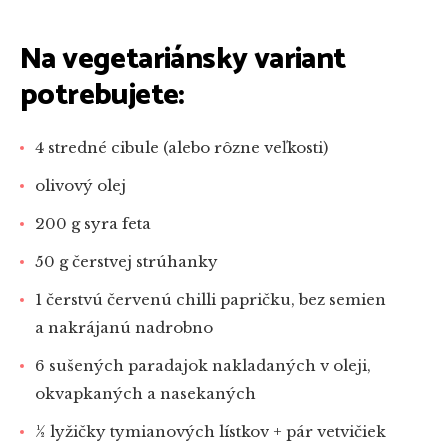
Na vegetariánsky variant
potrebujete:
4 stredné cibule (alebo rôzne veľkosti)
olivový olej
200 g syra feta
50 g čerstvej strúhanky
1 čerstvú červenú chilli papričku, bez semien
a nakrájanú nadrobno
6 sušených paradajok nakladaných v oleji,
okvapkaných a nasekaných
1⁄2 lyžičky tymianových lístkov + pár vetvičiek