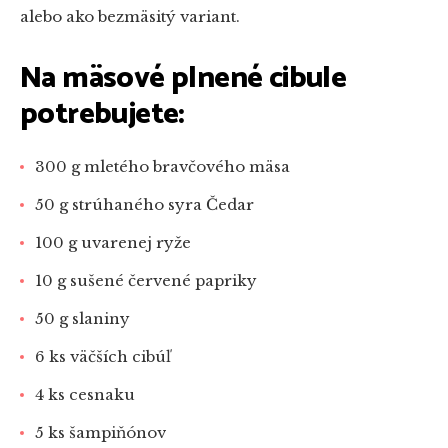
alebo ako bezmäsitý variant.
Na mäsové plnené cibule
potrebujete:
300 g mletého bravčového mäsa
50 g strúhaného syra Čedar
100 g uvarenej ryže
10 g sušené červené papriky
50 g slaniny
6 ks väčších cibúľ
4 ks cesnaku
5 ks šampiňónov