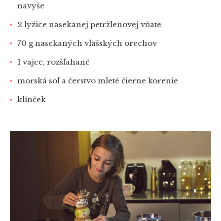
navyše
2 lyžice nasekanej petržlenovej vňate
70 g nasekaných vlašských orechov
1 vajce, rozšľahané
morská soľ a čerstvo mleté čierne korenie
klinček