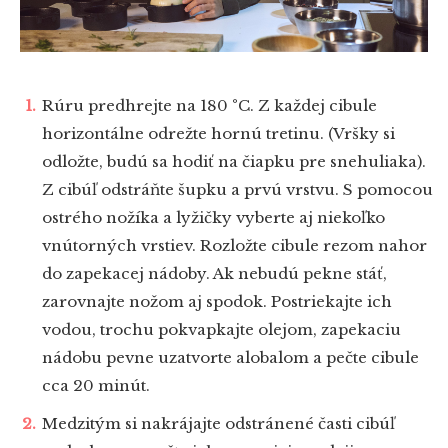
Rúru predhrejte na 180 °C. Z každej cibule
horizontálne odrežte hornú tretinu. (Vršky si
odložte, budú sa hodiť na čiapku pre snehuliaka).
Z cibúľ odstráňte šupku a prvú vrstvu. S pomocou
ostrého nožíka a lyžičky vyberte aj niekoľko
vnútorných vrstiev. Rozložte cibule rezom nahor
do zapekacej nádoby. Ak nebudú pekne stáť,
zarovnajte nožom aj spodok. Postriekajte ich
vodou, trochu pokvapkajte olejom, zapekaciu
nádobu pevne uzatvorte alobalom a pečte cibule
cca 20 minút.
Medzitým si nakrájajte odstránené časti cibúľ