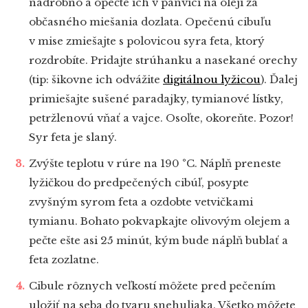
nadrobno a opečte ich v panvici na oleji za
občasného miešania dozlata. Opečenú cibuľu
v mise zmiešajte s polovicou syra feta, ktorý
rozdrobíte. Pridajte strúhanku a nasekané orechy
(tip: šikovne ich odvážite
digitálnou lyžicou
). Ďalej
primiešajte sušené paradajky, tymianové lístky,
petržlenovú vňať a vajce. Osoľte, okoreňte. Pozor!
Syr feta je slaný.
Zvýšte teplotu v rúre na 190 °C. Náplň preneste
lyžičkou do predpečených cibúľ, posypte
zvyšným syrom feta a ozdobte vetvičkami
tymianu. Bohato pokvapkajte olivovým olejem a
pečte ešte asi 25 minút, kým bude náplň bublať a
feta zozlatne.
Cibule rôznych veľkostí môžete pred pečením
uložiť na seba do tvaru snehuliaka. Všetko môžete