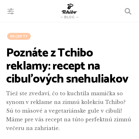
VYHĽADÁVANIE
BLOG
RECEPTY
Poznáte z Tchibo
reklamy: recept na
cibuľových snehuliakov
Tiež ste zvedaví, čo to kuchtila mamička so
synom v reklame na zimnú kolekciu Tchibo?
Sú to mäsové a vegetariánske gule v cibuli!
Máme pre vás recept na túto perfektnú zimnú
večeru na zahriatie.