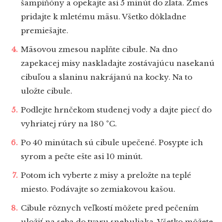
šampiňóny a opekajte asi 5 minút do zlata. Zmes
pridajte k mletému mäsu. Všetko dôkladne
premiešajte.
Mäsovou zmesou naplňte cibule. Na dno
zapekacej misy naskladajte zostávajúcu nasekanú
cibuľou a slaninu nakrájanú na kocky. Na to
uložte cibule.
Podlejte hrnčekom studenej vody a dajte piecť do
vyhriatej rúry na 180 °C.
Po 40 minútach sú cibule upečené. Posypte ich
syrom a pečte ešte asi 10 minút.
Potom ich vyberte z misy a preložte na teplé
miesto. Podávajte so zemiakovou kašou.
Cibule rôznych veľkostí môžete pred pečením
uložiť na seba do tvaru snehuliaka. Všetko môžete