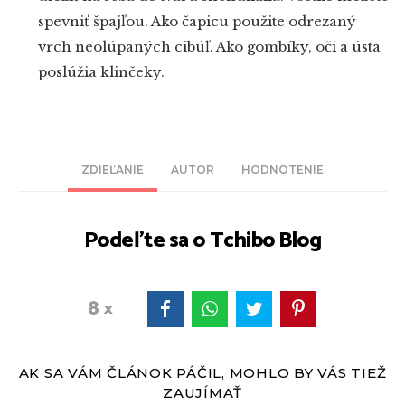
spevniť špajľou. Ako čapicu použite odrezaný
vrch neolúpaných cibúľ. Ako gombíky, oči a ústa
poslúžia klinčeky.
ZDIEĽANIE
AUTOR
HODNOTENIE
Podeľte sa o Tchibo Blog
8
AK SA VÁM ČLÁNOK PÁČIL, MOHLO BY VÁS TIEŽ
ZAUJÍMAŤ