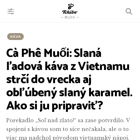
VYHĽADÁVANIE
BLOG
KÁVA
Cà Phê Muối: Slaná
ľadová káva z Vietnamu
strčí do vrecka aj
obľúbený slaný karamel.
Ako si ju pripraviť?
Porekadlo „Soľ nad zlato!“ sa zase potvrdilo. V
spojení s kávou som to síce nečakala, ale o to
viac ma nadchol pôvodom vietnamský nápoj,