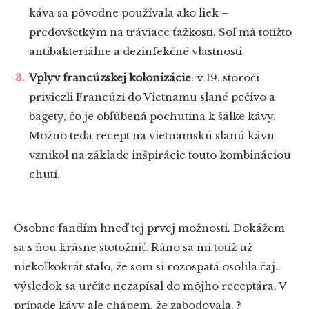
káva sa pôvodne používala ako liek –
predovšetkým na tráviace ťažkosti. Soľ má totižto
antibakteriálne a dezinfekčné vlastnosti.
Vplyv francúzskej kolonizácie
: v 19. storočí
priviezli Francúzi do Vietnamu slané pečivo a
bagety, čo je obľúbená pochutina k šálke kávy.
Možno teda recept na vietnamskú slanú kávu
vznikol na základe inšpirácie touto kombináciou
chutí.
Osobne fandím hneď tej prvej možnosti. Dokážem
sa s ňou krásne stotožniť. Ráno sa mi totiž už
niekoľkokrát stalo, že som si rozospatá osolila čaj…
výsledok sa určite nezapísal do môjho receptára. V
prípade kávy ale chápem, že zabodovala. ?