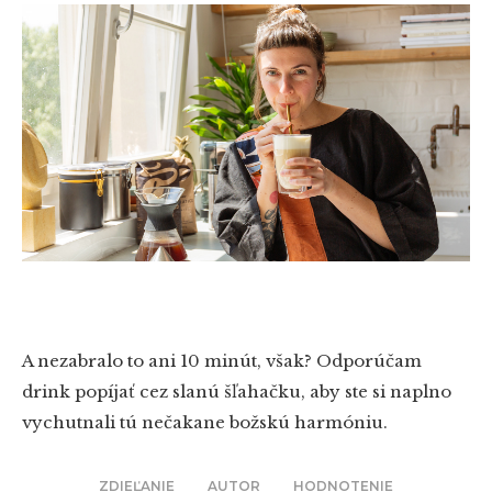
A nezabralo to ani 10 minút, však? Odporúčam
drink popíjať cez slanú šľahačku, aby ste si naplno
vychutnali tú nečakane božskú harmóniu.
ZDIEĽANIE
AUTOR
HODNOTENIE