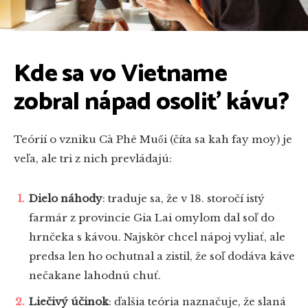
Kde sa vo Vietname
zobral nápad osoliť kávu?
Teórií o vzniku Cà Phê Muối (číta sa kah fay moy) je
veľa, ale tri z nich prevládajú:
Dielo náhody
: traduje sa, že v 18. storočí istý
farmár z provincie Gia Lai omylom dal soľ do
hrnčeka s kávou. Najskôr chcel nápoj vyliať, ale
predsa len ho ochutnal a zistil, že soľ dodáva káve
nečakane lahodnú chuť.
Liečivý účinok
: ďalšia teória naznačuje, že slaná