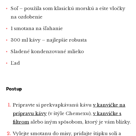
Soľ – použila som klasickú morskú a ešte vločky
na ozdobenie
1 smotana na šľahanie
300 ml kávy – najlepšie robusta
Sladené kondenzované mlieko
Ľad
Postup
Pripravte si prekvapkávanú kávu
v kanvičke na
prípravu kávy
(v štýle Chemexu),
v kanvičke s
filtrom
alebo iným spôsobom, ktorý je vám blízky.
Vylejte smotanu do misy, pridajte štipku soli a