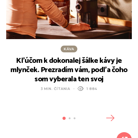
KÁVA
Kľúčom k dokonalej šálke kávy je
mlynček. Prezradím vám, podľa čoho
som vyberala ten svoj
3 MIN. ČÍTANIA
1 884