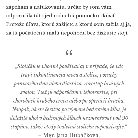
zápcham a nafukovaniu, určite by som vám
odporučila túto jednoduchú pomôcku skúsiť.
Pretože úľava, ktorú zažijete a ktorú som zažila aj ja,
za tú počiatočnú malú nepohodu bez diskusie stojí.
„
Stoličku je vhodné používať aj v prípade, že vás
trápi inkontinencia moču a stolice, poruchy
panvového dna alebo diastáza, rozostup brušných
svalov. Tiež ju odporúčam v tehotenstve, pri
chorobách hrubého čreva alebo po operácii brucha.
Naopak, ak ste čerstvo po výmene bedrového kĺbu, je
dôležité uhol v bedrových kĺboch nezmenšovať pod 90
stupňov, takže vtedy toaletnú stoličku nepoužívajte.
“
– Mgr. Jana Hubáčková,