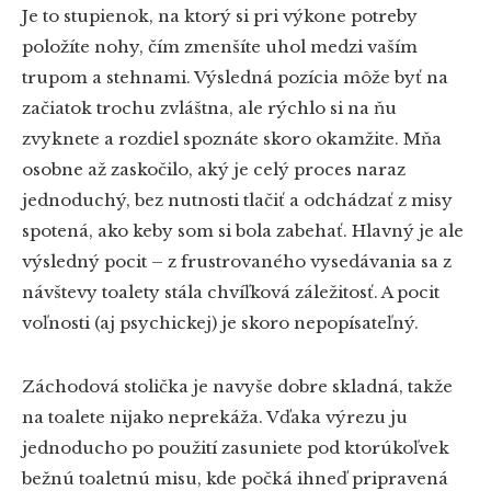
Je to stupienok, na ktorý si pri výkone potreby
položíte nohy, čím zmenšíte uhol medzi vaším
trupom a stehnami. Výsledná pozícia môže byť na
začiatok trochu zvláštna, ale rýchlo si na ňu
zvyknete a rozdiel spoznáte skoro okamžite. Mňa
osobne až zaskočilo, aký je celý proces naraz
jednoduchý, bez nutnosti tlačiť a odchádzať z misy
spotená, ako keby som si bola zabehať. Hlavný je ale
výsledný pocit – z frustrovaného vysedávania sa z
návštevy toalety stála chvíľková záležitosť. A pocit
voľnosti (aj psychickej) je skoro nepopísateľný.
Záchodová stolička je navyše dobre skladná, takže
na toalete nijako neprekáža. Vďaka výrezu ju
jednoducho po použití zasuniete pod ktorúkoľvek
bežnú toaletnú misu, kde počká ihneď pripravená