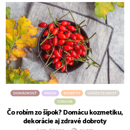
DOMÁCNOSŤ
KRÁSA
RECEPTY
UDRŽATEĽNOSŤ
M
ZDRAVIE
Čo robím zo šípok? Domácu kozmetiku,
dekorácie aj zdravé dobroty