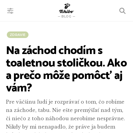
VYHĽADÁVANIE
BLOG
ZDRAVIE
Na záchod chodím s
toaletnou stoličkou. Ako
a prečo môže pomôcť aj
vám?
Pre väčšinu ľudí je rozprávať o tom, čo robíme
na záchode, tabu. Nie ešte premýšľať nad tým,
či niečo z toho náhodou nerobíme nesprávne.
Nikdy by mi nenapadlo, že práve ja budem