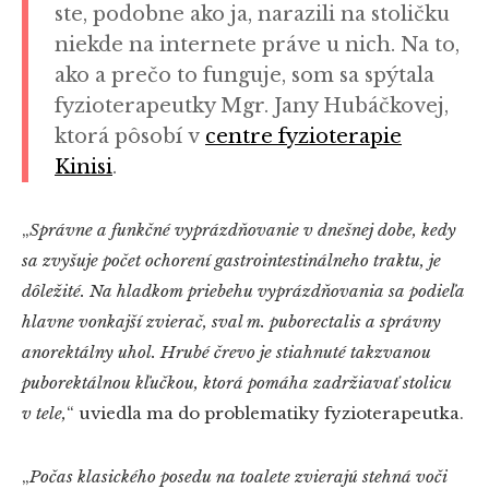
ste, podobne ako ja, narazili na stoličku
niekde na internete práve u nich. Na to,
ako a prečo to funguje, som sa spýtala
fyzioterapeutky Mgr. Jany Hubáčkovej,
ktorá pôsobí v
centre fyzioterapie
Kinisi
.
„
Správne a funkčné vyprázdňovanie v dnešnej dobe, kedy
sa zvyšuje počet ochorení gastrointestinálneho traktu, je
dôležité. Na hladkom priebehu vyprázdňovania sa podieľa
hlavne vonkajší zvierač, sval m. puborectalis a správny
anorektálny uhol. Hrubé črevo je stiahnuté takzvanou
puborektálnou kľučkou, ktorá pomáha zadržiavať stolicu
v tele,
“ uviedla ma do problematiky fyzioterapeutka.
„
Počas klasického posedu na toalete zvierajú stehná voči