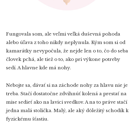
Fungovala som, ale veľmi veľká duševná pohoda
alebo úľava z toho nikdy neplynula. Kým som si od
kamarátky nevypočula, že nejde len o to, čo do seba
človek pchá, ale tiež o to, ako pri výkone potreby
sedí. A hlavne kde má nohy.
Nebojte sa, dávať si na záchode nohy za hlavu nie je
treba. Stačí dostatočne zdvihnúť kolená a prestať na
mise sedieť ako na lavici svedkov. A na to práve stačí
jedna malá stolička. Malý, ale aký dôležitý schodík k
fyzickému šťastiu.