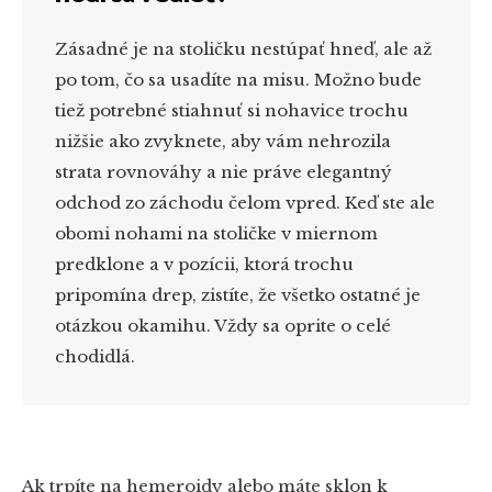
Zásadné je na stoličku nestúpať hneď, ale až
po tom, čo sa usadíte na misu. Možno bude
tiež potrebné stiahnuť si nohavice trochu
nižšie ako zvyknete, aby vám nehrozila
strata rovnováhy a nie práve elegantný
odchod zo záchodu čelom vpred. Keď ste ale
obomi nohami na stoličke v miernom
predklone a v pozícii, ktorá trochu
pripomína drep, zistíte, že všetko ostatné je
otázkou okamihu. Vždy sa oprite o celé
chodidlá.
Ak trpíte na hemeroidy alebo máte sklon k