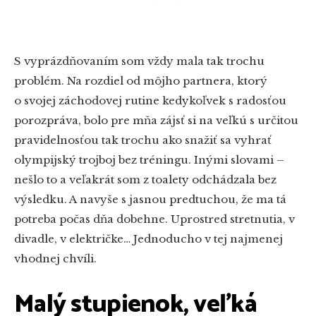
S vyprázdňovaním som vždy mala tak trochu
problém. Na rozdiel od môjho partnera, ktorý
o svojej záchodovej rutine kedykoľvek s radosťou
porozpráva, bolo pre mňa zájsť si na veľkú s určitou
pravidelnosťou tak trochu ako snažiť sa vyhrať
olympijský trojboj bez tréningu. Inými slovami –
nešlo to a veľakrát som z toalety odchádzala bez
výsledku. A navyše s jasnou predtuchou, že ma tá
potreba počas dňa dobehne. Uprostred stretnutia, v
divadle, v električke… Jednoducho v tej najmenej
vhodnej chvíli.
Malý stupienok, veľká