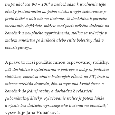
trupu uhol cca 90 – 100° a nedochádza k uvoľneniu tejto
kľučky pretiahnutím m. puborectalis a vyprázdňovanie je
preto ťažké a núti nás na tlačenie. Ak dochádza k poruche
mechaniky defekácie, môžete mať pocit veľkého tlačenia na
konečník a neúplného vyprázdnenia, stolica sa vylučuje v
malom množstve po kúskoch alebo cítite bolestivý tlak v
oblasti panvy.
„
A práve to rieši použitie mnou ospevovanej stoličky:
„
Ak dochádza k vylučovaniu v podrepe a nohy sa podložia
stoličkou, zmení sa uhol v bedrových kĺboch na 35°, trup sa
mierne nakláňa dopredu, čím sa vyrovná hrubé črevo a
konečník do jednej roviny a dochádza k relaxácii
puborektálnej kľučky. Vylučovanie stolice je potom ľahké
a rýchle bez ďalšieho výraznejšieho tlačenia na konečník,
“
vysvetľuje Jana Hubáčková.