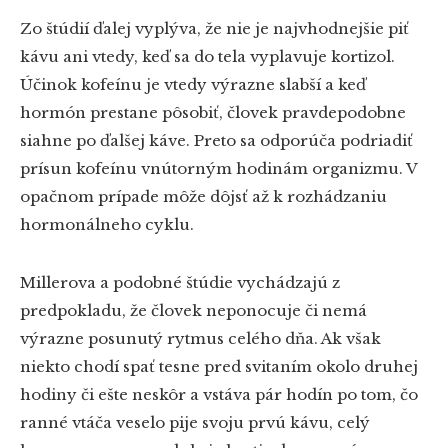
Zo štúdií ďalej vyplýva, že nie je najvhodnejšie piť
kávu ani vtedy, keď sa do tela vyplavuje kortizol.
Účinok kofeínu je vtedy výrazne slabší a keď
hormón prestane pôsobiť, človek pravdepodobne
siahne po ďalšej káve. Preto sa odporúča podriadiť
prísun kofeínu vnútorným hodinám organizmu. V
opačnom prípade môže dôjsť až k rozhádzaniu
hormonálneho cyklu.
Millerova a podobné štúdie vychádzajú z
predpokladu, že človek neponocuje či nemá
výrazne posunutý rytmus celého dňa. Ak však
niekto chodí spať tesne pred svitaním okolo druhej
hodiny či ešte neskôr a vstáva pár hodín po tom, čo
ranné vtáča veselo pije svoju prvú kávu, celý