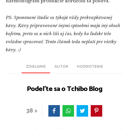
harmonogram produkcie kortizolu sa posúva.
PS: Spomínané štúdie sa týkajú vždy prekvapkávanej
kávy. Kávy pripravované inými spôsobmi majú iný obsah
kofeínu, preto sa u nich líši aj čas, kedy ho ľudské telo
zvládne spracovať. Tento článok teda neplatí pre všetky
kávy. :)
ZDIEĽANIE
AUTOR
HODNOTENIE
Podeľte sa o Tchibo Blog
38