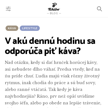
VYHĽADÁVANIE
BLOG
KÁVA
LIFESTYLE
V akú dennú hodinu sa
odporúča piť káva?
Nad otázku, kedy si dať hrnček horúcej kávy,
asi nebudete dlho váhať. Predsa vtedy, keď na
ňu príde chuť. Ľudia majú však rôzny životný
rytmus, inak chodia do práce a sú buď sovy,
alebo ranné vtáčatá. Tak kedy je káva
najvhodnejšia? Ráno, prv než opäť uvidíme
svojho šéfa, alebo po obede na lepšie trávenie,