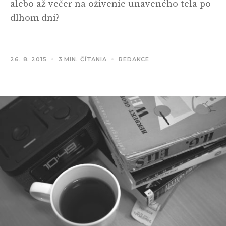
alebo až večer na oživenie unaveného tela po
dlhom dni?
26. 8. 2015
3 MIN. ČÍTANIA
REDAKCE