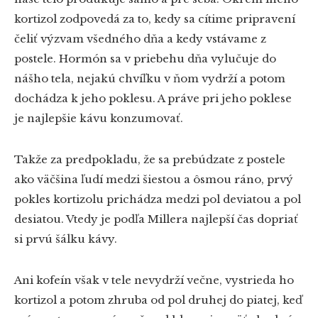
kortizol zodpovedá za to, kedy sa cítime pripravení
čeliť výzvam všedného dňa a kedy vstávame z
postele. Hormón sa v priebehu dňa vylučuje do
nášho tela, nejakú chvíľku v ňom vydrží a potom
dochádza k jeho poklesu. A práve pri jeho poklese
je najlepšie kávu konzumovať.
Takže za predpokladu, že sa prebúdzate z postele
ako väčšina ľudí medzi šiestou a ôsmou ráno, prvý
pokles kortizolu prichádza medzi pol deviatou a pol
desiatou. Vtedy je podľa Millera najlepší čas dopriať
si prvú šálku kávy.
Ani kofeín však v tele nevydrží večne, vystrieda ho
kortizol a potom zhruba od pol druhej do piatej, keď