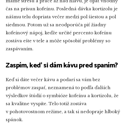
máme stresu a práce až nad hlavu, je opäť vhodný
čas na prísun kofeínu. Posledná dávka kortizolu je
nášmu telu dopriata večer medzi pol šiestou a pol
siedmou. Potom už sa neodporúča piť žiadny
kofeínový nápoj, keďže určité percento kofeínu
zostáva ešte v tele a môže spôsobiť problémy so
zaspávaním.
Zaspím, keď si dám kávu pred spaním?
Keď si dáte večer kávu a podarí sa vám bez
problémov zaspať, neznamená to podľa ďalších
výsledkov štúdií o symbióze kofeínu a kortizolu, že
sa kvalitne vyspíte. Telo totiž zostáva
v pohotovostnom režime, a tak si nedopraje hlboký
spánok.