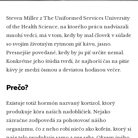
Steven Miller z The Uniformed Services University
of the Health Science, na ktorého prácu nadviazali
mnohí vedci, má v tom, kedy by mal človek v súlade
so svojím životným rytmom piť kávu, jasno.
Presnejšie povedané, kedy by ju piť určite nemal.
Konkrétne jeho štúdia tvrdí, že najhorší čas na pitie
kávy je medzi ôsmou a deviatou hodinou večer.
Prečo?
Existuje totiž hormón nazvaný kortizol, ktorý
produkuje kôra našich nadobličiek. Nejako
zázračne zodpovedá za pohotovosť nášho
organizmu, čo z neho robí niečo ako kofeín, ktorý si
naše telo produkuje samo a pre seba. Okrem iného