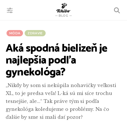
VYHĽADÁVANIE
BLOG
MÓDA
ZDRAVIE
Aká spodná bielizeň je
najlepšia podľa
gynekológa?
„Nikdy by som si nekúpila nohavičky veľkosti
XL, to je predsa veľa! L-ká sú mi síce trochu
tesnejšie, ale…“ Tak práve tým si podľa
gynekológa koledujeme o problémy. Na čo
ďalšie by sme si mali dať pozor?