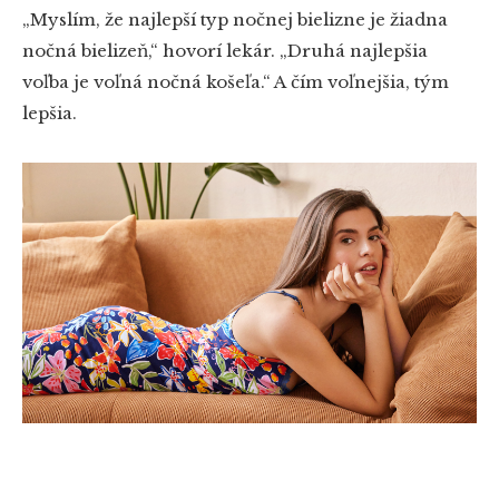
„Myslím, že najlepší typ nočnej bielizne je žiadna
nočná bielizeň,“ hovorí lekár. „Druhá najlepšia
voľba je voľná nočná košeľa.“ A čím voľnejšia, tým
lepšia.