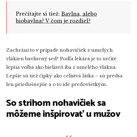
Prečítajte si tiež:
Bavlna, alebo
biobavlna? V čom je rozdiel?
Zachráni to v prípade nohavičiek z umelých
vlákien bavlnený sed? Podľa lekára je to určite
lepšia voľba ako bielizeň iba z umelého vlákna.
Lepšie sú tiež čipky ako celistvá látka – sú predsa
len priedušnejšie a o to ide predovšetkým.
So strihom nohavičiek sa
môžeme inšpirovať u mužov