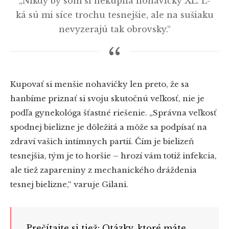
„Nikdy by som si nekúpila nohavičky XL. L-
ká sú mi síce trochu tesnejšie, ale na sušiaku
nevyzerajú tak obrovsky.“
Kupovať si menšie nohavičky len preto, že sa
hanbíme priznať si svoju skutočnú veľkosť, nie je
podľa gynekológa šťastné riešenie. „Správna veľkosť
spodnej bielizne je dôležitá a môže sa podpísať na
zdraví vašich intímnych partií. Čím je bielizeň
tesnejšia, tým je to horšie – hrozí vám totiž infekcia,
ale tiež zapareniny z mechanického dráždenia
tesnej bielizne,“ varuje Gilani.
Prečítajte si tiež: Otázky, ktoré máte