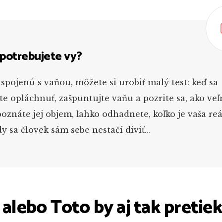
potrebujete vy?
spojenú s vaňou, môžete si urobiť malý test: keď sa
e opláchnuť, zašpuntujte vaňu a pozrite sa, ako ve
poznáte jej objem, ľahko odhadnete, koľko je vaša re
y sa človek sám sebe nestačí diviť…
 alebo Toto by aj tak pretie