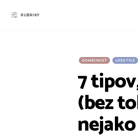
RUBRIKY
DOMÁCNOSŤ
LIFESTYLE
7 tipov
(bez t
nejako