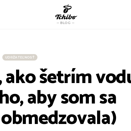
BLOG
UDRŽATEĽNOSŤ
, ako šetrím vod
oho, aby som sa
 obmedzovala)