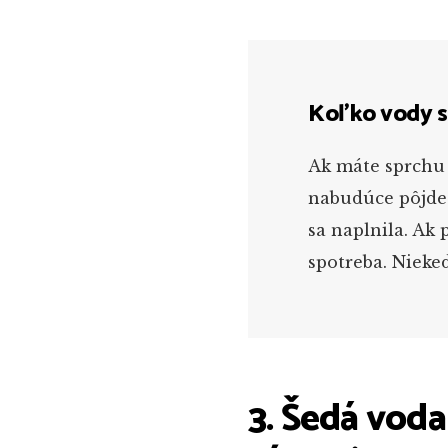
Koľko vody s
Ak máte sprchu 
nabudúce pôjdet
sa naplnila. Ak 
spotreba. Nieked
3. Šedá voda