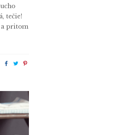
sucho
, tečie!
 a pritom
: