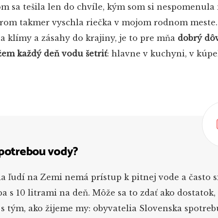
om sa tešila len do chvíle, kým som si nespomenula
torom takmer vyschla riečka v mojom rodnom meste. 
a klímy a zásahy do krajiny, je to pre mňa
dobrý dô
žem každý deň vodu šetriť
: hlavne v kuchyni, v kúpe
spotrebou vody?
a ľudí na Zemi nemá prístup k pitnej vode a často s
ba s 10 litrami na deň. Môže sa to zdať ako dostatok,
o s tým, ako žijeme my: obyvatelia Slovenska spotreb