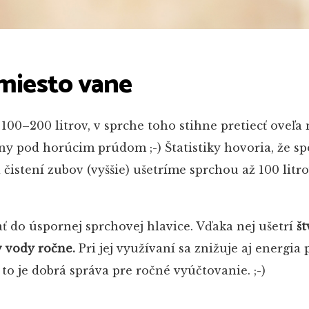
amiesto vane
00–200 litrov, v sprche toho stihne pretiecť oveľa
iny pod horúcim prúdom ;-) Štatistiky hovoria, že sp
čistení zubov (vyššie) ušetríme sprchou až 100 litr
ať do úspornej sprchovej hlavice. Vďaka nej ušetrí
št
ov vody ročne.
Pri jej využívaní sa znižuje aj energia
 to je dobrá správa pre ročné vyúčtovanie. ;-)