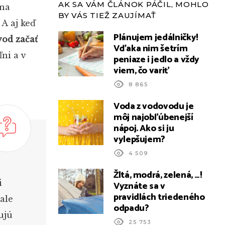
AK SA VÁM ČLÁNOK PÁČIL, MOHLO
 na
BY VÁS TIEŽ ZAUJÍMAŤ
A aj keď
Plánujem jedálničky!
vod začať
Vďaka nim šetrím
ľni a v
peniaze i jedlo a vždy
viem, čo variť
8 865
Voda z vodovodu je
môj najobľúbenejší
nápoj. Ako si ju
vylepšujem?
4 509
Žltá, modrá, zelená, …!
i
Vyznáte sa v
pravidlách triedeného
 ale
odpadu?
ujú
25 753