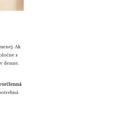
 menej. Ak
oločne s
ov denne.
vorčlenná
 potrebná