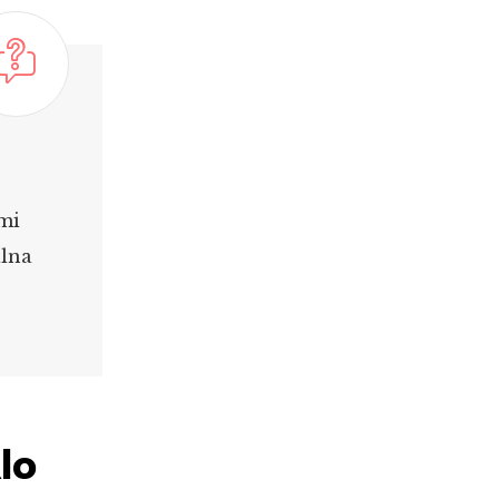
ľmi
álna
klo