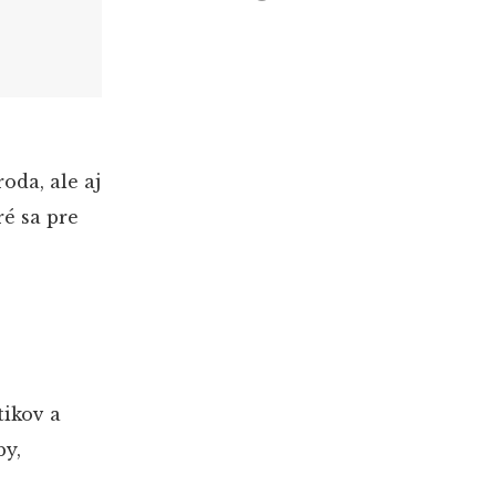
roda, ale aj
ré sa pre
ikov a
by,