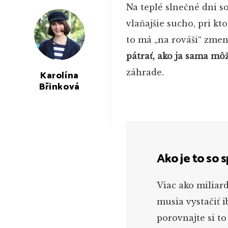
Na teplé slnečné dni s
vlaňajšie sucho, pri k
to má „na rováši“ zmen
pátrať, ako ja sama mô
záhrade.
Karolína
Břinková
Ako je to so 
Viac ako miliard
musia vystačiť i
porovnajte si t