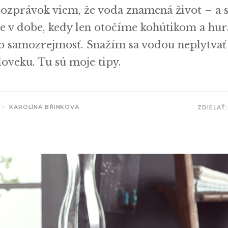
rozprávok viem, že voda znamená život – a 
e v dobe, kedy len otočíme kohútikom a hurá
o samozrejmosť. Snažím sa vodou neplytvať
doveku. Tu sú moje tipy.
KAROLÍNA BŘINKOVÁ
ZDIEĽAŤ