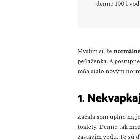
denne 100 l vod
Myslím si, že
normálne 
peňaženka. A postupne
mňa stalo novým normá
1. Nekvapka
Začala som úplne najj
toalety. Denne tak m
zastavím vodu. To sú ďa