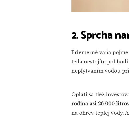
2. Sprcha n
Priemerné vaňa pojme 1
teda nestojíte pol hod
neplytvaním vodou pri 
Oplatí sa tiež investov
rodina asi 26 000 litr
na ohrev teplej vody. A