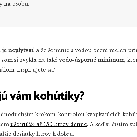
y na osobu.
je neplytvať
, a že šetrenie s vodou ocení nielen prí
 som si zvykla na také
vodo-úsporné minimum
, kto
lom. Inšpirujete sa?
jú vám kohútiky?
ednoduchším krokom: kontrolou kvapkajúcich kohút
ôžem
ušetriť 24 až 150 litrov denne
. A keď si čistím zu
lšie desiatky litrov k dobru.