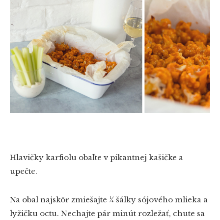
Hlavičky karfiolu obaľte v pikantnej kašičke a
upečte.
Na obal najskôr zmiešajte ¼ šálky sójového mlieka a
lyžičku octu. Nechajte pár minút rozležať, chute sa