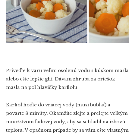
Priveďte k varu veľmi osolenú vodu s kúskom masla
alebo ešte lepšie ghí. Dávam zhruba za oriešok
masla na pol hlavičky karfiolu.
Karfiol hoďte do vriacej vody (musí bublať) a
povarte 3 minúty. Okamžite zlejte a prelejte veľkým
množstvom ľadovej vody, aby sa schladil na izbovú
teplotu. V opačnom prípade by sa vám ešte vlastným