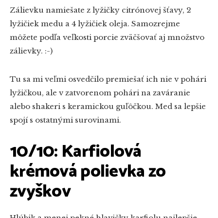
Zálievku namiešate z lyžičky citrónovej šťavy, 2
lyžičiek medu a 4 lyžičiek oleja. Samozrejme
môžete podľa veľkosti porcie zväčšovať aj množstvo
zálievky. :-)
Tu sa mi veľmi osvedčilo premiešať ich nie v pohári
lyžičkou, ale v zatvorenom pohári na zaváranie
alebo shakeri s keramickou guľôčkou. Med sa lepšie
spojí s ostatnými surovinami.
10/10: Karfiolová
krémová polievka zo
zvyškov
Hlúbik a menej pekné hlavičky karfiolu najlepšie