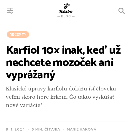
VYHĽADÁVANIE
BLOG
RECEPTY
Karfiol 10× inak, keď už
nechcete mozoček ani
vyprážaný
Klasické úpravy karfiolu dokážu ísť človeku
veľmi skoro hore krkom. Čo takto vyskúšať
nové variácie?
9. 1. 2024
5 MIN. ČÍTANIA
MARIE HÁKOVÁ