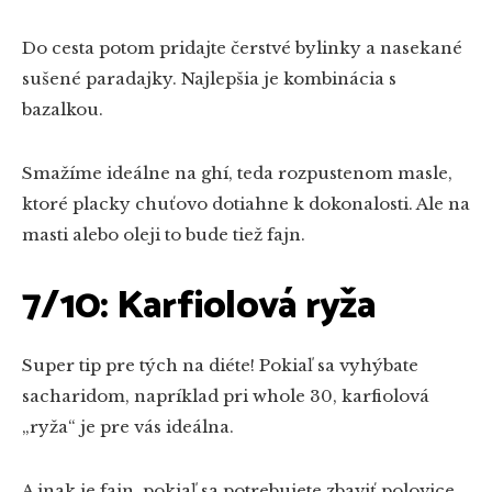
Do cesta potom pridajte čerstvé bylinky a nasekané
sušené paradajky. Najlepšia je kombinácia s
bazalkou.
Smažíme ideálne na ghí, teda rozpustenom masle,
ktoré placky chuťovo dotiahne k dokonalosti. Ale na
masti alebo oleji to bude tiež fajn.
7/10: Karfiolová ryža
Super tip pre tých na diéte! Pokiaľ sa vyhýbate
sacharidom, napríklad pri whole 30, karfiolová
„ryža“ je pre vás ideálna.
A inak je fajn, pokiaľ sa potrebujete zbaviť polovice