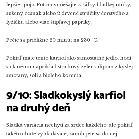
lepšie spoja. Potom vmiešajte ½ šálky hladkej múky,
sušený cesnak alebo 2 drvené strúčiky čerstvého a
lyžičku alebo viac štipľavej papriky.
Pečie sa približne 20 minút na 230 °C.
Pokiaľ máte tento karfiol ako samostatné jedlo, hodí
sa k nemu napríklad stonkový zeler s dipom z kyslej
smotany, soli a bieleho korenia.
9/10: Sladkokyslý karfiol
na druhý deň
Sladká variácia nechytí za srdce každého, ale pokiaľ
takéto chute vyhľadávate, zamilujete sa do nej.