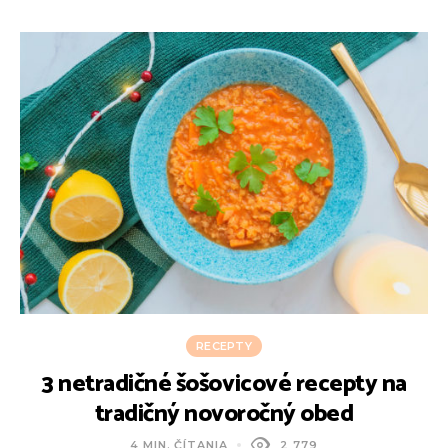
RECEPTY
3 netradičné šošovicové recepty na
R
tradičný novoročný obed
4 MIN. ČÍTANIA
2 779