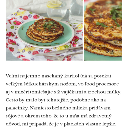
Veľmi najemno nasekaný karfiol (dá sa posekať
veľkým šéfkuchárskym nožom, vo food procesore
aj v mixéri) zmiešajte s 2 vajíčkami a trochou múky.
Cesto by malo byť tekutejšie, podobne ako na
palacinky. Namiesto bežného mlieka pridávam
sójové a okrem toho, že to u mňa má zdravotný
dôvod, mi pripadá, že je v plackách vlastne lepšie.