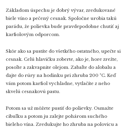
Základom úspechu je dobrý vývar, zredukované
biele víno a pečený cesnak. Spoločne urobia takú
parádu, že polievka bude pravdepodobne chutiť aj
karfiolovým odporcom.
Skôr ako sa pustíte do všetkého ostatného, upečte si
cesnak. Celú hlavičku zoberte, ako je, hore zrežte,
posoľte a zakvapnite olejom. Zabaľte do alobalu a
dajte do rúry na hodinku pri zhruba 200 °C. Keď
vám potom karfiol vychladne, vytlačíte z neho
skvelú cesnakovú pastu.
Potom sa už môžete pustiť do polievky. Osmažte
cibuľku a potom ju zalejte pohárom suchého
bieleho vína. Zredukujte ho zhruba na polovicu a