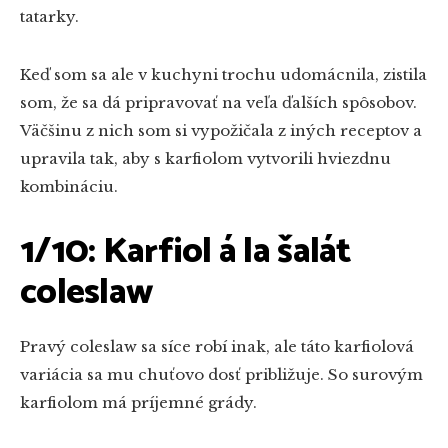
tatarky.
Keď som sa ale v kuchyni trochu udomácnila, zistila
som, že sa dá pripravovať na veľa ďalších spôsobov.
Väčšinu z nich som si vypožičala z iných receptov a
upravila tak, aby s karfiolom vytvorili hviezdnu
kombináciu.
1/10: Karfiol á la šalát
coleslaw
Pravý coleslaw sa síce robí inak, ale táto karfiolová
variácia sa mu chuťovo dosť približuje. So surovým
karfiolom má príjemné grády.