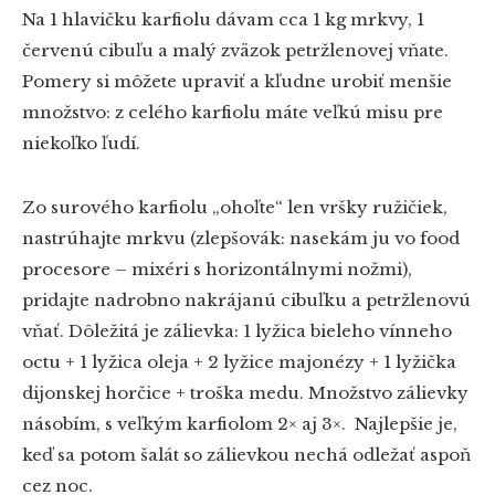
Na 1 hlavičku karfiolu dávam cca 1 kg mrkvy, 1
červenú cibuľu a malý zväzok petržlenovej vňate.
Pomery si môžete upraviť a kľudne urobiť menšie
množstvo: z celého karfiolu máte veľkú misu pre
niekoľko ľudí.
Zo surového karfiolu „ohoľte“ len vršky ružičiek,
nastrúhajte mrkvu (zlepšovák: nasekám ju vo food
procesore – mixéri s horizontálnymi nožmi),
pridajte nadrobno nakrájanú cibuľku a petržlenovú
vňať. Dôležitá je zálievka: 1 lyžica bieleho vínneho
octu + 1 lyžica oleja + 2 lyžice majonézy + 1 lyžička
dijonskej horčice + troška medu. Množstvo zálievky
násobím, s veľkým karfiolom 2× aj 3×. Najlepšie je,
keď sa potom šalát so zálievkou nechá odležať aspoň
cez noc.