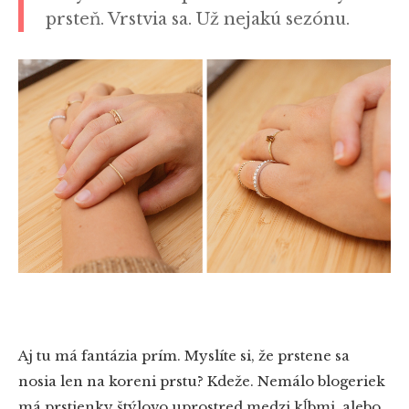
prsteň. Vrstvia sa. Už nejakú sezónu.
Aj tu má fantázia prím. Myslíte si, že prstene sa
nosia len na koreni prstu? Kdeže. Nemálo blogeriek
má prstienky štýlovo uprostred medzi kĺbmi, alebo