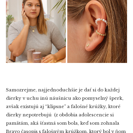
Samozrejme, najjednoduchšie je dať si do každej
dierky v uchu inú náušnicu ako pomyselný šperk,
avšak existujú aj “klipsne” a falošné krúžky, ktoré
dierky nepotrebujú (z obdobia adolescencie si
pamätám, aká šťastná som bola, keď som zohnala
Bravo časopis s falošným krúžkom, ktorý bol v ňom