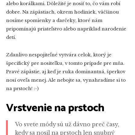
alebo korálkami. Dôležité je nosiť to, čo vám robí
dobre. Na zápästiach
,
okrem hodiniek
,
väčšinou
nosíme spomienky a darčeky, ktoré nám
pripomínajú priateľstvo alebo napríklad narodenie
detí.
Zdanlivo nespojiteľné vytvára celok, ktorý je
špecifický pre nositeľku, v tomto prípade pre mňa.
Pravé zápästie, aj keď je ruka dominantná, šperkov
nosí oveľa menej. Ale nebojte sa, vynahradíme si to
na prstoch! :-)
Vrstvenie na prstoch
Vo svete módy sú už dávno preč časy,
kedy sa nosil na prstoch len snubný