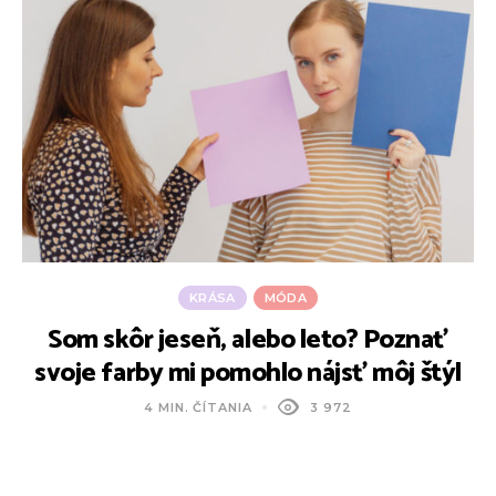
KRÁSA
MÓDA
Som skôr jeseň, alebo leto? Poznať
T
svoje farby mi pomohlo nájsť môj štýl
4 MIN. ČÍTANIA
3 972