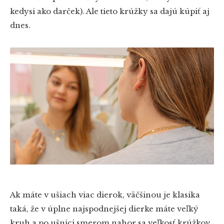
kedysi ako darček). Ale tieto krúžky sa dajú kúpiť aj
dnes.
Ak máte v ušiach viac dierok, väčšinou je klasika
taká, že v úplne najspodnejšej dierke máte veľký
kruh a po ušnici smerom nahor sa veľkosť krúžkov