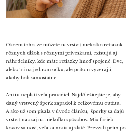
Okrem toho, že môžete navrstviť niekoľko retiazok
rôznych dĺžok s rôznymi príveskami, existujú aj
náhrdelníky, kde máte retiazky hneď spojené. Dve,
alebo tri na jednom očku, ale pritom vyzerajú,
akoby boli samostatne.
Ani tu neplatí veľa pravidiel. Najdôležitejšie je, aby
daný vrstvený šperk zapadol k celkovému outfitu.
A ako už som písala v úvode článku, šperky sa dajú
vrstviť naozaj na niekoľko spôsobov. Mix farieb
kovov sa nosí, veľa sa nosia aj zlaté. Prevzali prím po