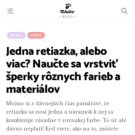
VYHĽADÁVANIE
BLOG
KRÁSA
MÓDA
Jedna retiazka, alebo
viac? Naučte sa vrstviť
šperky rôznych farieb a
materiálov
Možno si z dávnejších čias pamätáte, že
retiazka sa nosí jedna a náramok k nej sa
kombinuje zásadne v rovnakej farbe. To už ale
dávno neplatí! Keď viete, ako na to, môžete