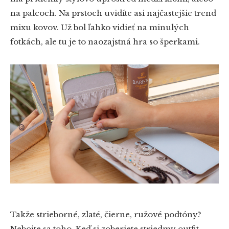
na palcoch. Na prstoch uvidíte asi najčastejšie trend
mixu kovov. Už bol ľahko vidieť na minulých
fotkách, ale tu je to naozajstná hra so šperkami.
Takže strieborné, zlaté, čierne, ružové podtóny?
Nebojte sa toho. Keď si zoberiete striedmy outfit,