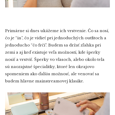
Primárne si dnes ukážeme ich vrstvenie. Čo sa nosí,
čo je “in”, čo je vidieť pri jednoduchých outfitoch a
jednoducho “čo frčí”. Budem sa držať zľahka pri
zemi a aj keď existuje veľa možností, kde šperky
nosiť a vrstviť. Šperky vo vlasoch, alebo okolo tela
sú naozajstné špecialitky, ktoré len okrajovo
spomeniem ako ďalšiu možnosť, ale venovať sa
budem hlavne mainstreamovej klasike.