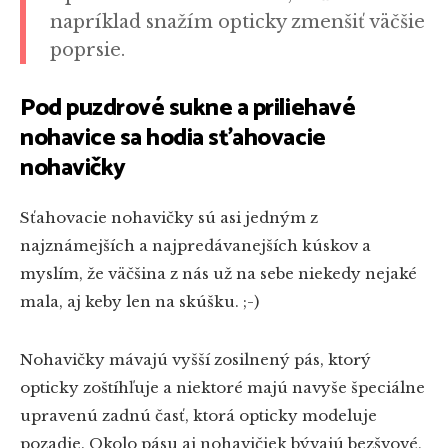
napríklad snažím opticky zmenšiť väčšie
poprsie.
Pod puzdrové sukne a priliehavé
nohavice sa hodia sťahovacie
nohavičky
Sťahovacie nohavičky sú asi jedným z
najznámejších a najpredávanejších kúskov a
myslím, že väčšina z nás už na sebe niekedy nejaké
mala, aj keby len na skúšku. ;-)
Nohavičky mávajú vyšší zosilnený pás, ktorý
opticky zoštíhľuje a niektoré majú navyše špeciálne
upravenú zadnú časť, ktorá opticky modeluje
pozadie. Okolo pásu aj nohavičiek bývajú bezšvové,