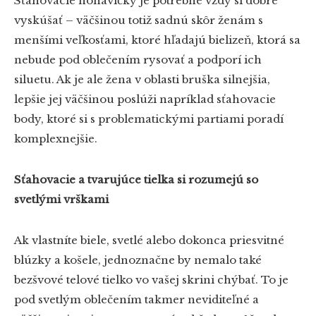
Sťahovacie nohavičky je potrebné vždy si dobre
vyskúšať – väčšinou totiž sadnú skôr ženám s
menšími veľkosťami, ktoré hľadajú bielizeň, ktorá sa
nebude pod oblečením rysovať a podporí ich
siluetu. Ak je ale žena v oblasti bruška silnejšia,
lepšie jej väčšinou poslúži napríklad sťahovacie
body, ktoré si s problematickými partiami poradí
komplexnejšie.
Sťahovacie a tvarujúce tielka si rozumejú so
svetlými vrškami
Ak vlastníte biele, svetlé alebo dokonca priesvitné
blúzky a košele, jednoznačne by nemalo také
bezšvové telové tielko vo vašej skrini chýbať. To je
pod svetlým oblečením takmer neviditeľné a