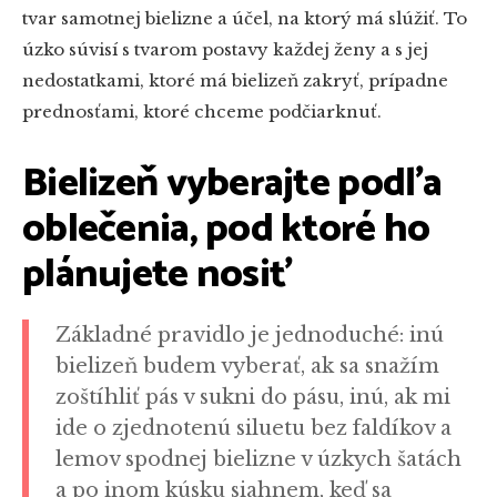
tvar samotnej bielizne a účel, na ktorý má slúžiť. To
úzko súvisí s tvarom postavy každej ženy a s jej
nedostatkami, ktoré má bielizeň zakryť, prípadne
prednosťami, ktoré chceme podčiarknuť.
Bielizeň vyberajte podľa
oblečenia, pod ktoré ho
plánujete nosiť
Základné pravidlo je jednoduché: inú
bielizeň budem vyberať, ak sa snažím
zoštíhliť pás v sukni do pásu, inú, ak mi
ide o zjednotenú siluetu bez faldíkov a
lemov spodnej bielizne v úzkych šatách
a po inom kúsku siahnem, keď sa