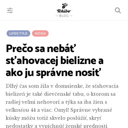
VYHĽADÁVANIE
BLOG
LIFESTYLE
MÓDA
Prečo sa nebáť
sťahovacej bielizne a
ako ju správne nosiť
Dlhý čas som žila v domnienke, že sťahovacia
bielizeň je také dievčenské tabu, o ktorom sa
radšej veľmi nehovorí a týka sa iba žien s
veľkosťou 44 a viac. Omyl! Správne vybrané
kúsky môžu totiž skvelo poslúžiť, skryť
nedostatky a vypichnúť ženské prednosti