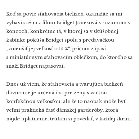
Keď sa povie sťahovacia bielizeň, okamžite sa mi
vybaví scéna z filmu Bridget Jonesová s rozumom v
koncoch, konkrétne tá, v ktorej sa v skúšobnej
kabínke pokúša Bridget spolu s predavačkou
„zmenšiť jej veľkosť o 15 %“, pričom zápasí
s miniatúrnym sťahovacím oblečkom, do ktorého sa
snaží Bridget napasovať.
Dnes už viem, že sťahovacia a tvarujúca bielizeň
dávno nie je určená iba pre ženy s väčšou
konfekčnou veľkosťou, ale že to naopak môže byť
veľmi praktická časť dámskej garderóby, ktorá
nájde uplatnenie, trúfam si povedať, v každej skrini.