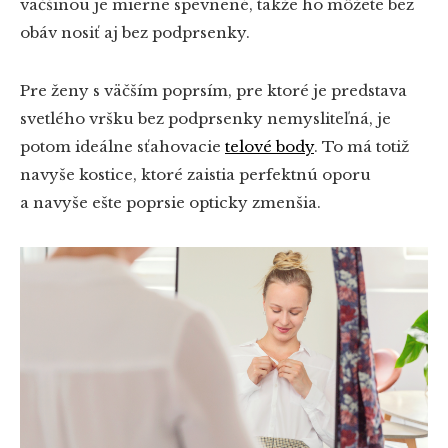
väčšinou je mierne spevnené, takže ho môžete bez
obáv nosiť aj bez podprsenky.
Pre ženy s väčším poprsím, pre ktoré je predstava
svetlého vršku bez podprsenky nemysliteľná, je
potom ideálne sťahovacie
telové body
. To má totiž
navyše kostice, ktoré zaistia perfektnú oporu
a navyše ešte poprsie opticky zmenšia.