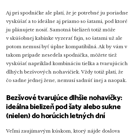
Aj pri spodničke ale platí, že je potrebné ju poriadne
vyskúšať a to ideálne aj priamo so šatami, pod ktoré
ju plánujete nosiť. Samotná bielizeň totiž môže
v skúšobnej kabínke vyzerať fajn, so šatami už ale
potom nemusí byť úplne kompatibilná. Ak by vám v
takom prípade nesedela spodnička, môžete tiež
vyskúšať napríklad kombináciu tielka a tvarujúcich
dlhých bezšvových nohavičiek. Vždy totiž platí, že
čo sadne jednej žene, nemusí sadnúť inej a naopak.
Bezšvové tvarujúce dlhšie nohavičky:
ideálna bielizeň pod šaty alebo sukne
(nielen) do horúcich letných dní
Veľmi zaujímavým kúskom, ktorý nájde doslova