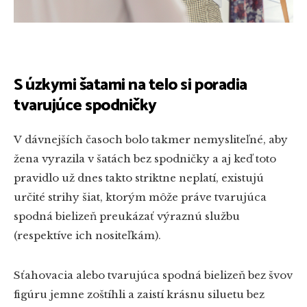
S úzkymi šatami na telo si poradia
tvarujúce spodničky
V dávnejších časoch bolo takmer nemysliteľné, aby
žena vyrazila v šatách bez spodničky a aj keď toto
pravidlo už dnes takto striktne neplatí, existujú
určité strihy šiat, ktorým môže práve tvarujúca
spodná bielizeň preukázať výraznú službu
(respektíve ich nositeľkám).
Sťahovacia alebo tvarujúca spodná bielizeň bez švov
figúru jemne zoštíhli a zaistí krásnu siluetu bez