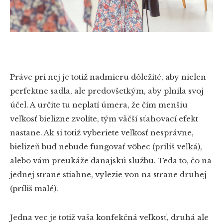
Práve pri nej je totiž nadmieru dôležité, aby nielen
perfektne sadla, ale predovšetkým, aby plnila svoj
účel. A určite tu neplatí úmera, že čím menšiu
veľkosť bielizne zvolíte, tým väčší sťahovací efekt
nastane. Ak si totiž vyberiete veľkosť nesprávne,
bielizeň buď nebude fungovať vôbec (príliš veľká),
alebo vám preukáže danajskú službu. Teda to, čo na
jednej strane stiahne, vylezie von na strane druhej
(príliš malé).
Jedna vec je totiž vaša konfekčná veľkosť, druhá ale