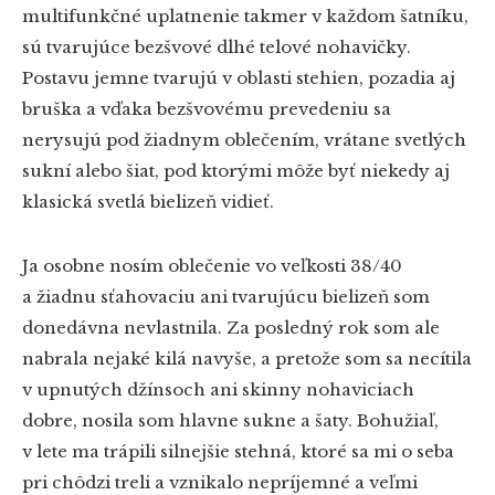
multifunkčné uplatnenie takmer v každom šatníku,
sú tvarujúce bezšvové dlhé telové nohavičky.
Postavu jemne tvarujú v oblasti stehien, pozadia aj
bruška a vďaka bezšvovému prevedeniu sa
nerysujú pod žiadnym oblečením, vrátane svetlých
sukní alebo šiat, pod ktorými môže byť niekedy aj
klasická svetlá bielizeň vidieť.
Ja osobne nosím oblečenie vo veľkosti 38/40
a žiadnu sťahovaciu ani tvarujúcu bielizeň som
donedávna nevlastnila. Za posledný rok som ale
nabrala nejaké kilá navyše, a pretože som sa necítila
v upnutých džínsoch ani skinny nohaviciach
dobre, nosila som hlavne sukne a šaty. Bohužiaľ,
v lete ma trápili silnejšie stehná, ktoré sa mi o seba
pri chôdzi treli a vznikalo nepríjemné a veľmi