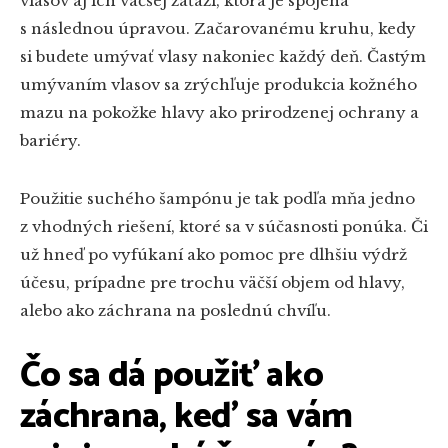
vlasov aj ich väčšej záťaži, ktorá je spojená
s následnou úpravou. Začarovanému kruhu, kedy
si budete umývať vlasy nakoniec každý deň. Častým
umývaním vlasov sa zrýchľuje produkcia kožného
mazu na pokožke hlavy ako prirodzenej ochrany a
bariéry.
Použitie suchého šampónu je tak podľa mňa jedno
z vhodných riešení, ktoré sa v súčasnosti ponúka. Či
už hneď po vyfúkaní ako pomoc pre dlhšiu výdrž
účesu, prípadne pre trochu väčší objem od hlavy,
alebo ako záchrana na poslednú chvíľu.
Čo sa dá použiť ako
záchrana, keď sa vám