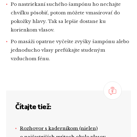
Po nastriekaní suchého šampónu ho nechajte
chvíľku pôsobiť, potom môžete vmasírovať do
pokožky hlavy. Tak sa lepšie dostane ku
korienkom vlasov.
Po masáži opatrne vyčešte zvyšky šampónu alebo
jednoducho vlasy prefúkajte studeným
vzduchom fénu.
Čítajte tiež:
Rozhovor s kaderníkom (nielen)
o najčastejších mýtoch okolo vlasov