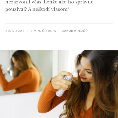
nezazvonil včas. Lenže ako ho správne
používať? A neškodí vlasom?
28. 1. 2022
3 MIN. ČÍTANIA
JAKUB KREJČŮ