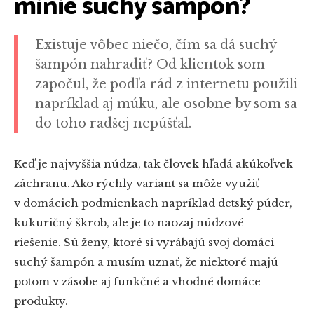
minie suchý šampón?
Existuje vôbec niečo, čím sa dá suchý
šampón nahradiť? Od klientok som
započul, že podľa rád z internetu použili
napríklad aj múku, ale osobne by som sa
do toho radšej nepúšťal.
Keď je najvyššia núdza, tak človek hľadá akúkoľvek
záchranu. Ako rýchly variant sa môže využiť
v domácich podmienkach napríklad detský púder,
kukuričný škrob, ale je to naozaj núdzové
riešenie. Sú ženy, ktoré si vyrábajú svoj domáci
suchý šampón a musím uznať, že niektoré majú
potom v zásobe aj funkčné a vhodné domáce
produkty.