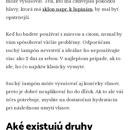
môže vysušovať. Ten, kto má citlivejšiu pokožku
hlavy, ktorá má
sklon napr. k lupinám
, by mal byť
opatrnejší.
Keď ho budete používať s mierou a citom, nemal by
vám spôsobovať väčšie problémy. Odporúčam
suchý šampón nevrstviť a ideálne ho nepoužívajte
viac ako 2 dni za sebou. V najlepšom prípade, ak to
ide, ho čo najskôr klasicky vymyte.
Suchý šampón môže vysušovať aj končeky vlasov,
preto je dobré neaplikovať ho do dĺžok. Ak to ale váš
účes potrebuje, myslite na dostatočnú hydratáciu
pri následnom umytí vlasov.
Aké existujú druhy