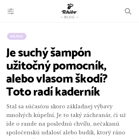
VYHĽADÁVANIE
BLOG
KRÁSA
Je suchý šampón
užitočný pomocník,
alebo vlasom škodí?
Toto radí kaderník
Stal sa súčasťou skoro základnej výbavy
mnohých kúpeľní. Je to taký záchranár, či už
ide o rande na poslednú chvíľu, nečakanú
spoločenskú udalosť alebo budík, ktorý ráno