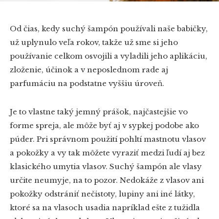
Od čias, kedy suchý šampón používali naše babičky,
už uplynulo veľa rokov, takže už sme si jeho
používanie celkom osvojili a vyladili jeho aplikáciu,
zloženie, účinok a v neposlednom rade aj
parfumáciu na podstatne vyššiu úroveň.
Je to vlastne taký jemný prášok, najčastejšie vo
forme spreja, ale môže byť aj v sypkej podobe ako
púder. Pri správnom použití pohltí mastnotu vlasov
a pokožky a vy tak môžete vyraziť medzi ľudí aj bez
klasického umytia vlasov. Suchý šampón ale vlasy
určite neumyje, na to pozor. Nedokáže z vlasov ani
pokožky odstrániť nečistoty, lupiny ani iné látky,
ktoré sa na vlasoch usadia napríklad ešte z tužidla