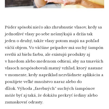
Púder spôsobí niečo ako zhrubnutie vlasov, kedy sa
jednotlivé vlasy po sebe nešmýkajú a držia tak
jeden o druhý, takže vlasy potom majú na pohľad
väčší objem. Vo väčšine prípadov má suchý šampón
svetlú až bielu farbu, ale existujú produkty aj
v hnedom alebo medenom odtieni, aby na tmavších
vlasoch nespôsobovali matný vzhľad, ktorý nastane
v momente, kedy napríklad nezvládnete aplikáciu a
použijete veľké množstvo naraz alebo do
dĺžok. Výhoda „farebných“ suchých šampónov
môže byť aj taká, že dokážu prekryť šediny alebo
zamaskovať odrasty.