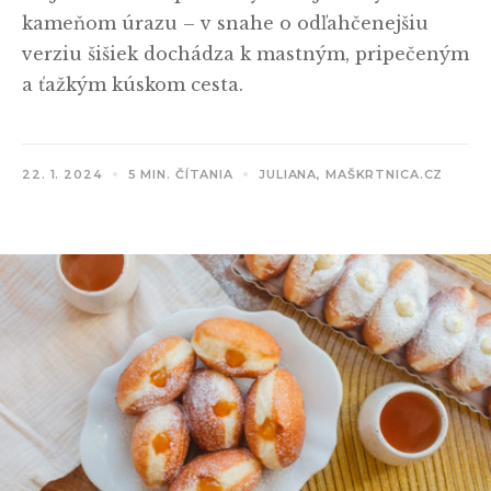
kameňom úrazu – v snahe o odľahčenejšiu
verziu šišiek dochádza k mastným, pripečeným
a ťažkým kúskom cesta.
22. 1. 2024
5 MIN. ČÍTANIA
JULIANA, MAŠKRTNICA.CZ