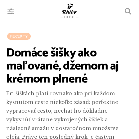
VYHĽADÁVANIE
BLOG
RECEPTY
Domáce šišky ako
maľované, džemom aj
krémom plnené
Pri šiškách platí rovnako ako pri každom
kysnutom ceste niekoľko zásad: perfektne
vypracovať cesto, nechať ho dôkladne
vykysnúť vrátane vykrojených šišiek a
následně smažiť v dostatočnom množstve
oleja. Práve ten posledný krok je častým