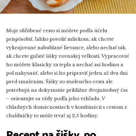
Moje obľúbené cesto si môžete podľa účelu
prispôsobiť, ľahko povoliť mliekom, ak chcete
vykrajované nabublané lievance, alebo nechať tak,
ak chcete guľaté šišky rovnakej veľkosti. Vypracovať
ho môžete klasicky za tepla a nechať asi hodinu a
pol nakysnúť, alebo si ho pripraviť jeden až dva dni
pred smažením. Šišky zo studeného cesta ale
potrebujú na dokysnutie približne dvojnásobný čas
– orientujte sa vždy podľa jeho vzhľadu. V
chladných domácnostiach v kombinácii s cestom z
chaldničky to môže trvať aj 2,5 hodiny.
Recept na šišky, po