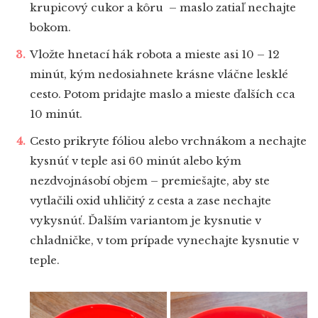
krupicový cukor a kôru – maslo zatiaľ nechajte
bokom.
Vložte hnetací hák robota a mieste asi 10 – 12
minút, kým nedosiahnete krásne vláčne lesklé
cesto. Potom pridajte maslo a mieste ďalších cca
10 minút.
Cesto prikryte fóliou alebo vrchnákom a nechajte
kysnúť v teple asi 60 minút alebo kým
nezdvojnásobí objem – premiešajte, aby ste
vytlačili oxid uhličitý z cesta a zase nechajte
vykysnúť. Ďalším variantom je kysnutie v
chladničke, v tom prípade vynechajte kysnutie v
teple.