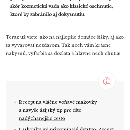
skôr kozmetická vada ako klasické oschnutie,
ktoré by zabránilo aj dokysnutiu
.
Teraz už viete, ako na najlepšie domáce šišky, aj ako
sa vyvarovať nezdarom. Tak nech vám krásne
nakysnú, vyfarbia sa dozlata a hlavne nech chutia!
Recept na vláčne voňavé makovky
a navyše ázijský tip pre ešte
nadýchanejšie cesto
Laskonky mi pripomínajú detstvo: Recept,