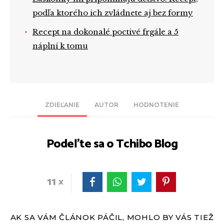
podľa ktorého ich zvládnete aj bez formy
Recept na dokonalé poctivé frgále a 5
náplní k tomu
ZDIEĽANIE
AUTOR
HODNOTENIE
Podeľte sa o Tchibo Blog
11
AK SA VÁM ČLÁNOK PÁČIL, MOHLO BY VÁS TIEŽ