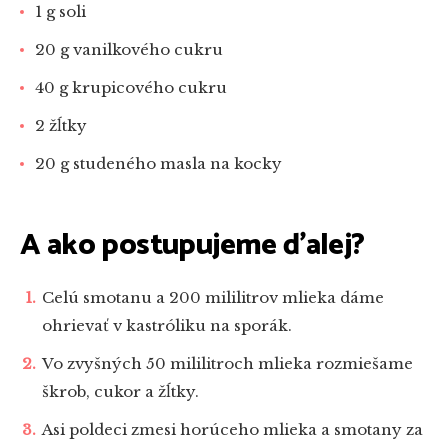
1 g soli
20 g vanilkového cukru
40 g krupicového cukru
2 žĺtky
20 g studeného masla na kocky
A ako postupujeme ďalej?
Celú smotanu a 200 mililitrov mlieka dáme
ohrievať v kastróliku na sporák.
Vo zvyšných 50 mililitroch mlieka rozmiešame
škrob, cukor a žĺtky.
Asi poldeci zmesi horúceho mlieka a smotany za