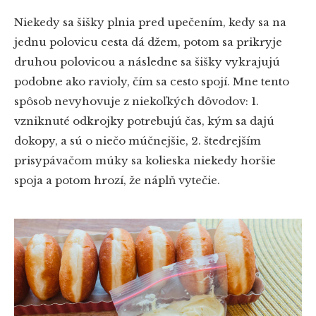
Niekedy sa šišky plnia pred upečením, kedy sa na
jednu polovicu cesta dá džem, potom sa prikryje
druhou polovicou a následne sa šišky vykrajujú
podobne ako ravioly, čím sa cesto spojí. Mne tento
spôsob nevyhovuje z niekoľkých dôvodov: 1.
vzniknuté odkrojky potrebujú čas, kým sa dajú
dokopy, a sú o niečo múčnejšie, 2. štedrejším
prisypávačom múky sa kolieska niekedy horšie
spoja a potom hrozí, že náplň vytečie.