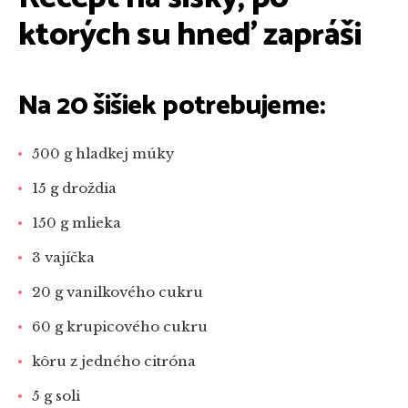
ktorých su hneď zapráši
Na 20 šišiek potrebujeme:
500 g hladkej múky
15 g droždia
150 g mlieka
3 vajíčka
20 g vanilkového cukru
60 g krupicového cukru
kôru z jedného citróna
5 g soli