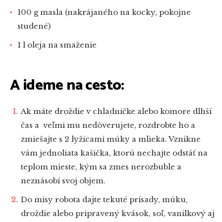
100 g masla (nakrájaného na kocky, pokojne
studené)
1 l oleja na smaženie
A ideme na cesto:
Ak máte droždie v chladničke alebo komore dlhší
čas a veľmi mu nedôverujete, rozdrobte ho a
zmiešajte s 2 lyžicami múky a mlieka. Vznikne
vám jednoliata kašička, ktorú nechajte odstáť na
teplom mieste, kým sa zmes nerozbuble a
neznásobí svoj objem.
Do misy robota dajte tekuté prísady, múku,
droždie alebo pripravený kvások, soľ, vanilkový aj