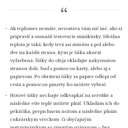
Ak teplomer nemáte, nezostáva vám nič iné, ako si
pripraviť a usmažiť testovacie minikúsky. Ideálna
teplota je taká, kedy trvá asi minútu a pol alebo
dve na každú stranu, kým je šiška akurát
vyfarbená. Šišky do oleja vkladajte nakysnutou
stranou dole, buď s pomocou karty, alebo aj s
papierom. Po obrátení šišky sa papier odlepí od
cesta a pomocou pinzety ho môžete vybrať.
Hotové šišky nechajte odkvapkať na servítke a
následne ešte teplé môžete plniť. Ukladám ich do
pekáčika, prepichnem nožom a následne plním
cukrárskym vreckom či obyčajným
potravinárskym so zipovým uzáverom – bez