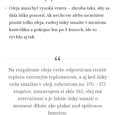
Oleja musí byť vysoká vrstva – zhruba taká, aby sa
dala šiška ponoriť. Ak nechcete alebo nemôžete
použiť toľko oleja, radšej šišky smažte v menšom
kastróliku a pokojne len po 3 kusoch, ide to
rýchlo aj tak.
Na rozpálenie oleja vrelo odporúčam strážiť
teplotu externým teplomerom, a aj keď šišky
rada smažím v oleji zohriatom na 170 – 175
stupňov, nastavujem si skôr 165, olej má
zotrvačnosť a je ľahšie šišky smažiť o
moment dlhšie ako plakať nad spálenou
hmotou.