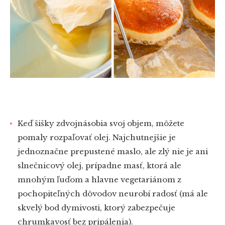
Keď šišky zdvojnásobia svoj objem, môžete
pomaly rozpaľovať olej. Najchutnejšie je
jednoznačne prepustené maslo, ale zlý nie je ani
slnečnicový olej, prípadne masť, ktorá ale
mnohým ľuďom a hlavne vegetariánom z
pochopiteľných dôvodov neurobí radosť (má ale
skvelý bod dymivosti, ktorý zabezpečuje
chrumkavosť bez pripálenia).