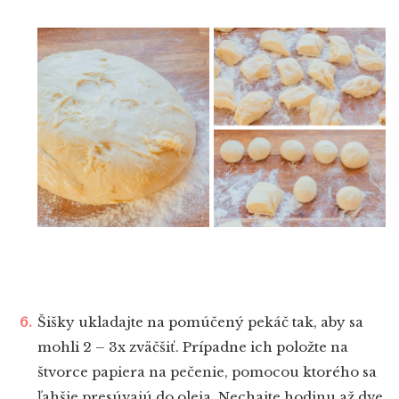
Šišky ukladajte na pomúčený pekáč tak, aby sa
mohli 2 – 3x zväčšiť. Prípadne ich položte na
štvorce papiera na pečenie, pomocou ktorého sa
ľahšie presúvajú do oleja. Nechajte hodinu až dve