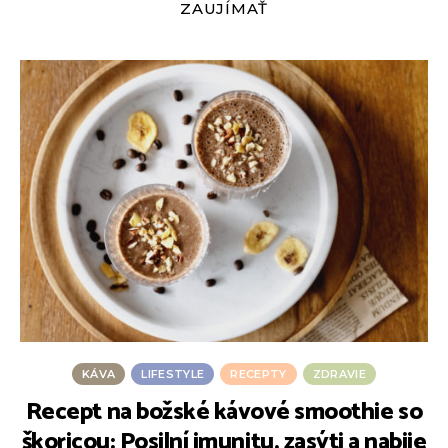
ZAUJÍMAŤ
KÁVA
LIFESTYLE
RECEPTY
ZDRAVIE
Recept na božské kávové smoothie so
škoricou: Posilní imunitu, zasýti a nabije