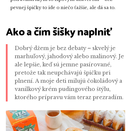
pevnej špičky to ide o niečo ťažšie, ale dá sa to.
Ako a čím šišky naplniť
Dobrý džem je bez debaty – skvelý je
marhuľový, jahodový alebo malinový. Je
ale lepšie, keď sú jemne pasírované,
pretože tak neupchávajú špičku pri
plnení. A moje deti milujú čokoládový a
vanilkový krém pudingového štýlu,
ktorého prípravu vám teraz prezradím.