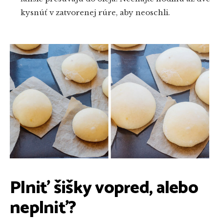
kysnúť v zatvorenej rúre, aby neoschli.
Plniť šišky vopred, alebo
neplniť?