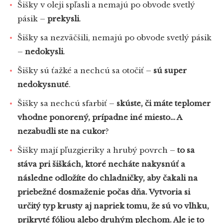
Šišky v oleji spľasli a nemajú po obvode svetlý
pásik –
prekysli
.
Šišky sa nezväčšili, nemajú po obvode svetlý pásik
–
nedokysli
.
Šišky sú ťažké a nechcú sa otočiť –
sú super
nedokysnuté
.
Šišky sa nechcú sfarbiť –
skúste, či máte teplomer
vhodne ponorený, prípadne iné miesto… A
nezabudli ste na cukor
?
Šišky mají pľuzgieriky a hrubý povrch –
to sa
stáva pri šiškách, ktoré necháte nakysnúť a
následne odložíte do chladničky, aby čakali na
priebežné dosmaženie počas dňa. Vytvoria si
určitý typ krusty aj napriek tomu, že sú vo vlhku,
prikryté fóliou alebo druhým plechom. Ale je to