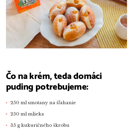
Čo na krém, teda domáci
puding potrebujeme:
250 ml smotany na šľahanie
250 ml mlieka
35 g kukuričného škrobu