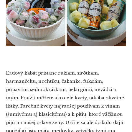
Ľadový kabát pristane ružiam, sirôtkam,
harmančeku, nechtíku, čakanke, fuksiám,
púpavám, sedmokráskam, pelargónii, nevädzi a
iným. Použiť môžete ako celé kvety, tak iba okvetné
lístky. Farebné kvety najradšej používam k vínam
(šumivému aj klasickému) a k pitiu, ktoré väčšinou
pijú na našej oslave ženy. Určite sa ale do ľadu dajú
použiť aj listy mäty, medovky, vetvičky tymianu,