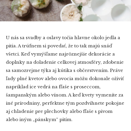
U nás sa svadby a oslavy točia hlavne okolo jedla a
pitia. A trúfnem si povedať, že to tak majú snáď
všetci. Keď vymýšľame najrôznejšie dekorácie a
doplnky na doladenie celkovej atmosféry, zdobenie
sa samozrejme týka aj kútika s občerstvením. Práve
ľady plné kvetov alebo ovocia môžu dokonale oživiť
napríklad ice vedrá na fľaše s proseccom,
šampanským alebo vínom. A keď kvety vymeníte za
iné prírodniny, perfektne tým pozdvihnete pokojne
aj chladenie pre plechovky alebo fľaše s pivom
alebo iným „pánskym“ pitím.