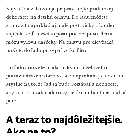
Najväčšou zábavou je príprava tejto praktickej
dekorácie na detskú oslavu. Do ľadu môžete
zamraziť napríklad aj malé postavičky z kinder
vajíčok, keď sa všetko postupne rozpustí, deti si
môžu vyloviť darčeky. Na oslavu pre dievčatká
môžete do ľadu prisypať veľké flitre.
Do ľadov môžete pridať aj kvapku gélového
potravinárskeho farbiva, ale nepreháňajte to s ním.
Myslite na to, že ľad sa bude roztápať a nechcete,
aby si hostia zafarbili ruky, keď si budú chcieť naliať
pitie.
A teraz to najdôležitejšie.
Ako na to?