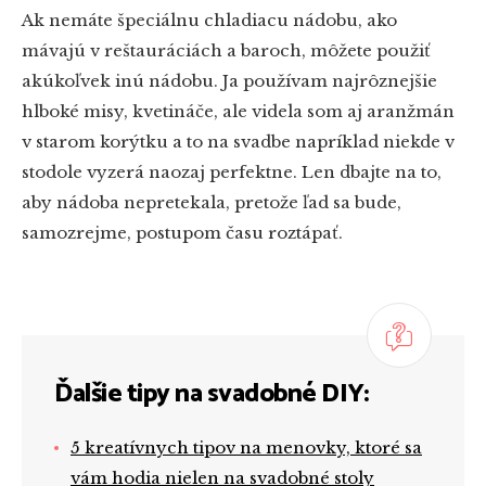
Ak nemáte špeciálnu chladiacu nádobu, ako
mávajú v reštauráciách a baroch, môžete použiť
akúkoľvek inú nádobu. Ja používam najrôznejšie
hlboké misy, kvetináče, ale videla som aj aranžmán
v starom korýtku a to na svadbe napríklad niekde v
stodole vyzerá naozaj perfektne. Len dbajte na to,
aby nádoba nepretekala, pretože ľad sa bude,
samozrejme, postupom času roztápať.
Ďalšie tipy na svadobné DIY:
5 kreatívnych tipov na menovky, ktoré sa
vám hodia nielen na svadobné stoly