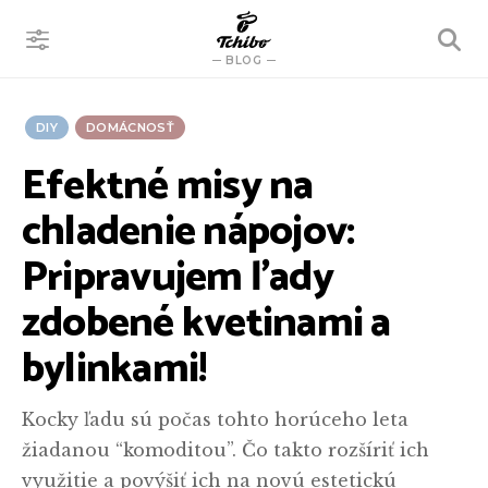
VYHĽADÁVANIE
BLOG
DIY
DOMÁCNOSŤ
Efektné misy na
chladenie nápojov:
Pripravujem ľady
zdobené kvetinami a
bylinkami!
Kocky ľadu sú počas tohto horúceho leta
žiadanou “komoditou”. Čo takto rozšíriť ich
využitie a povýšiť ich na novú estetickú