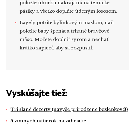
položte uhorku nakrájanú na tenučké
pásiky a všetko doplňte údeným lososom.
Bagely potrite bylinkovým maslom, naň
položte baby špenát a trhané bravčové
mäso. Môžete doplniť syrom a nechať
krátko zapiecť, aby sa rozpustil.
Vyskúšajte tiež:
Tri slané dezerty (navyše prirodzene bezlepkové!)
5 zimných nátierok na zahriatie