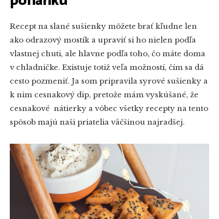
poháriku
Recept na slané sušienky môžete brať kľudne len
ako odrazový mostík a upraviť si ho nielen podľa
vlastnej chuti, ale hlavne podľa toho, čo máte doma
v chladničke. Existuje totiž veľa možností, čím sa dá
cesto pozmeniť. Ja som pripravila syrové sušienky a
k nim cesnakový dip, pretože mám vyskúšané, že
cesnakové nátierky a vôbec všetky recepty na tento
spôsob majú naši priatelia väčšinou najradšej.