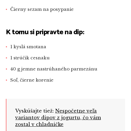
Čierny sezam na posypanie
K tomu si pripravte na dip:
1 kyslá smotana
1 strúčik cesnaku
40 g jemne nastrúhaného parmezánu
Soľ, čierne korenie
Vyskúšajte tiež:
Nespočetne veľa
variantov dipov z jogurtu, čo vám
zostal v chladničke