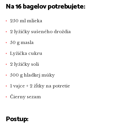
Na 16 bagelov potrebujete:
250 ml mlieka
2 lyžičky sušeného droždia
50 g masla
Lyžička cukru
2 lyžičky soli
500 g hladkej múky
1 vajce + 2 žĺtky na potretie
Čierny sezam
Postup: