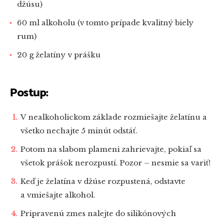
džúsu)
60 ml alkoholu (v tomto prípade kvalitný biely
rum)
20 g želatíny v prášku
Postup:
V nealkoholickom základe rozmiešajte želatínu a
všetko nechajte 5 minút odstáť.
Potom na slabom plameni zahrievajte, pokiaľ sa
všetok prášok nerozpustí. Pozor – nesmie sa variť!
Keď je želatína v džúse rozpustená, odstavte
a vmiešajte alkohol.
Pripravenú zmes nalejte do silikónových