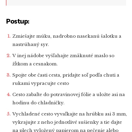
Postup:
Zmiešajte múku, nadrobno nasekanú šalotku a
nastrúhaný syr.
V inej nádobe vyšľahajte zmäknuté maslo so
žĺtkom a cesnakom.
Spojte obe časti cesta, pridajte soľ podľa chuti a
rukami vypracujte cesto
Cesto zabaľte do potravinovej fólie a uložte asi na
hodinu do chladničky.
Vychladené cesto vyvaľkajte na hrúbku asi 3 mm,
vykrajujte z neho jednotlivé sušienky a tie dajte
na plech vyložený papierom na pečenie alebo