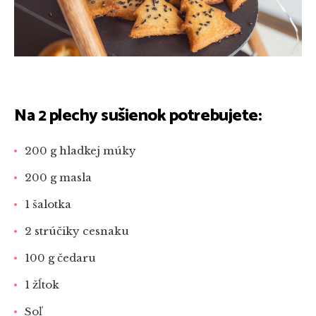
Na 2 plechy sušienok potrebujete:
200 g hladkej múky
200 g masla
1 šalotka
2 strúčiky cesnaku
100 g čedaru
1 žĺtok
Soľ