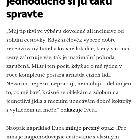
jednoducho si ju takú
spravte
„Můj tip tkví ve výběru dovolené all inclusive od
solidní cestovky. Když si člověk vybere dobře
recenzovaný hotel v krásné lokalitě, který v rámci
ceny zahrnuje vše, tak je maximální pohoda
zaručená. Miluji ten pocit, když se o mě týden v
roce kompletně postará armáda cizích lidí.
Nevařím, neperu, nepracuji, nemailuji – dělám jen
to, co mě baví, krásně se oblékám a zdobím na
jednotlivá jídla a mezitím ucucávám dobré koktejly
s výhledem na moře,“
odkazuje
Iveta.
Naopak napríklad Ľuba
miluje presný opak:
„Pre
mňa je najpohodovejšie cestovanie s vlastným