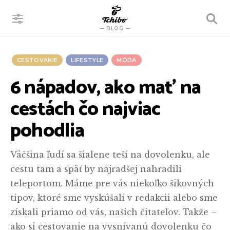
VYHĽADÁVANIE
BLOG
CESTOVANIE
LIFESTYLE
MÓDA
6 nápadov, ako mať na
cestách čo najviac
pohodlia
Väčšina ľudí sa šialene teší na dovolenku, ale
cestu tam a späť by najradšej nahradili
teleportom. Máme pre vás niekoľko šikovných
tipov, ktoré sme vyskúšali v redakcii alebo sme
získali priamo od vás, našich čitateľov. Takže –
ako si cestovanie na vysnívanú dovolenku čo