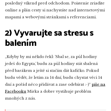
posledný víkend pred odchodom. Poistenie zriadite
online a plán cesty si nachystáte nad internetovými
mapami a webovými stránkami s referenciami.
2) Vyvarujte sa stresu s
balením
„Kdyby by mi někdo řekl: ’Sbal se, za půl hodiny
jedeš do Egypta,’ budu za půl hodiny stát sbalená
před barákem a ještě si stačím dát kafíčko. Pokud
budu vědět, že letím za 14 dní, budu chystat věci 14
dní a pořád něco přidávat a zase odebírat :-)“
píše na
Facebooku
Mirka a dobre vystihuje problém
mnohých z nás.