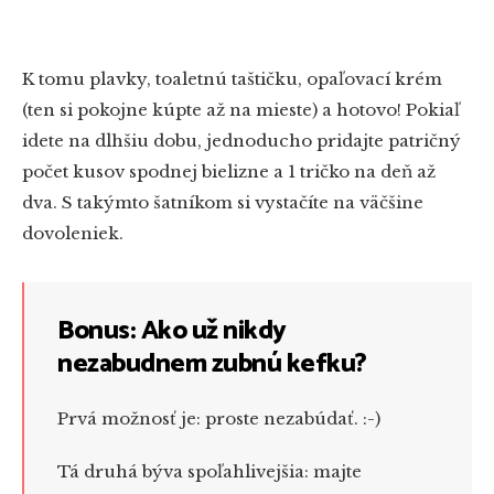
K tomu plavky, toaletnú taštičku, opaľovací krém
(ten si pokojne kúpte až na mieste) a hotovo! Pokiaľ
idete na dlhšiu dobu, jednoducho pridajte patričný
počet kusov spodnej bielizne a 1 tričko na deň až
dva. S takýmto šatníkom si vystačíte na väčšine
dovoleniek.
Bonus: Ako už nikdy
nezabudnem zubnú kefku?
Prvá možnosť je: proste nezabúdať. :-)
Tá druhá býva spoľahlivejšia: majte