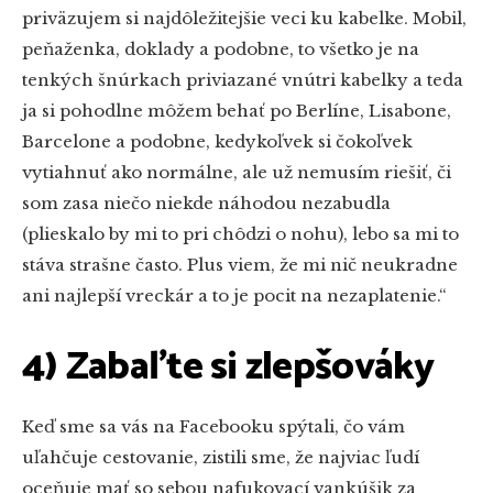
priväzujem si najdôležitejšie veci ku kabelke. Mobil,
peňaženka, doklady a podobne, to všetko je na
tenkých šnúrkach priviazané vnútri kabelky a teda
ja si pohodlne môžem behať po Berlíne, Lisabone,
Barcelone a podobne, kedykoľvek si čokoľvek
vytiahnuť ako normálne, ale už nemusím riešiť, či
som zasa niečo niekde náhodou nezabudla
(plieskalo by mi to pri chôdzi o nohu), lebo sa mi to
stáva strašne často. Plus viem, že mi nič neukradne
ani najlepší vreckár a to je pocit na nezaplatenie.“
4) Zabaľte si zlepšováky
Keď sme sa vás na Facebooku spýtali, čo vám
uľahčuje cestovanie, zistili sme, že najviac ľudí
oceňuje mať so sebou nafukovací vankúšik za