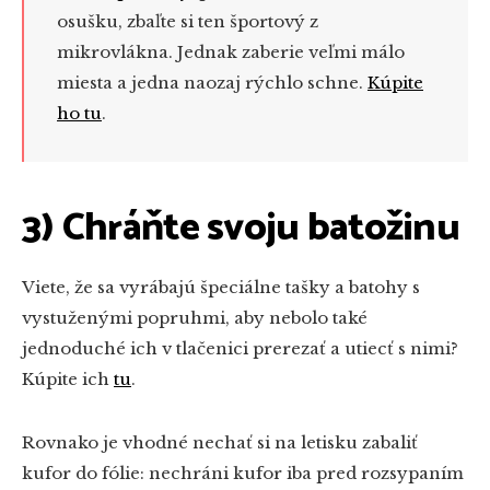
osušku, zbaľte si ten športový z
mikrovlákna. Jednak zaberie veľmi málo
miesta a jedna naozaj rýchlo schne.
Kúpite
ho tu
.
3) Chráňte svoju batožinu
Viete, že sa vyrábajú špeciálne tašky a batohy s
vystuženými popruhmi, aby nebolo také
jednoduché ich v tlačenici prerezať a utiecť s nimi?
Kúpite ich
tu
.
Rovnako je vhodné nechať si na letisku zabaliť
kufor do fólie: nechráni kufor iba pred rozsypaním