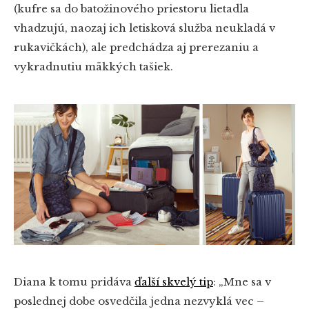
(kufre sa do batožinového priestoru lietadla
vhadzujú, naozaj ich letisková služba neukladá v
rukavičkách), ale predchádza aj prerezaniu a
vykradnutiu mäkkých tašiek.
Diana k tomu pridáva
ďalší skvelý tip
: „Mne sa v
poslednej dobe osvedčila jedna nezvyklá vec –