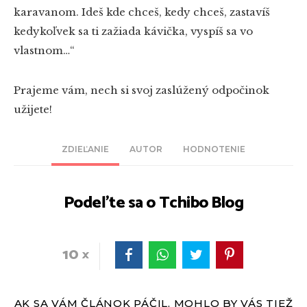
karavanom. Ideš kde chceš, kedy chceš, zastavíš
kedykoľvek sa ti zažiada kávička, vyspíš sa vo
vlastnom…“
Prajeme vám, nech si svoj zaslúžený odpočinok
užijete!
ZDIEĽANIE
AUTOR
HODNOTENIE
Podeľte sa o Tchibo Blog
10
AK SA VÁM ČLÁNOK PÁČIL, MOHLO BY VÁS TIEŽ