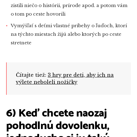
zistili niečo o histórii, prírode apod. a potom vám
o tom po ceste hovorili
Vymýšľať s deťmi vlastné príbehy o ľuďoch, ktorí
na týchto miestach žijú alebo ktorých po ceste
stretnete
Čítajte tiež:
3 hry pre deti, aby ich na
výlete neboleli nožičky
6) Keď chcete naozaj
pohodlnú dovolenku,