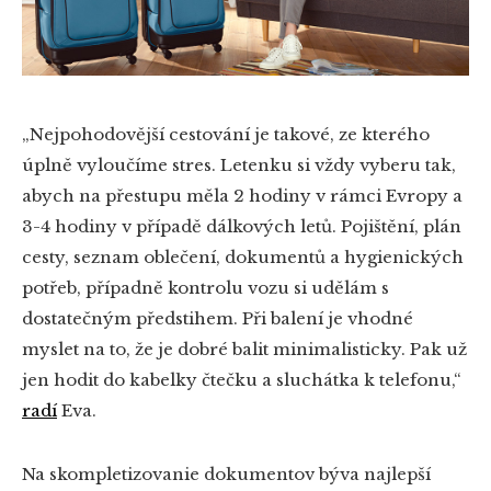
„Nejpohodovější cestování je takové, ze kterého
úplně vyloučíme stres. Letenku si vždy vyberu tak,
abych na přestupu měla 2 hodiny v rámci Evropy a
3-4 hodiny v případě dálkových letů. Pojištění, plán
cesty, seznam oblečení, dokumentů a hygienických
potřeb, případně kontrolu vozu si udělám s
dostatečným předstihem. Při balení je vhodné
myslet na to, že je dobré balit minimalisticky. Pak už
jen hodit do kabelky čtečku a sluchátka k telefonu,“
radí
Eva.
Na skompletizovanie dokumentov býva najlepší