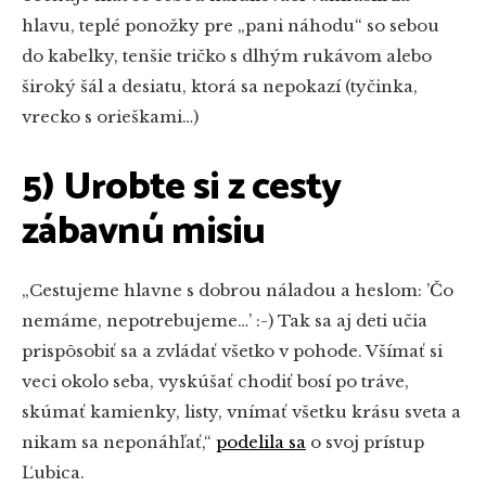
hlavu, teplé ponožky pre „pani náhodu“ so sebou
do kabelky, tenšie tričko s dlhým rukávom alebo
široký šál a desiatu, ktorá sa nepokazí (tyčinka,
vrecko s orieškami…)
5) Urobte si z cesty
zábavnú misiu
„Cestujeme hlavne s dobrou náladou a heslom: ’Čo
nemáme, nepotrebujeme…’ :-) Tak sa aj deti učia
prispôsobiť sa a zvládať všetko v pohode. Všímať si
veci okolo seba, vyskúšať chodiť bosí po tráve,
skúmať kamienky, listy, vnímať všetku krásu sveta a
nikam sa neponáhľať,“
podelila sa
o svoj prístup
Ľubica.