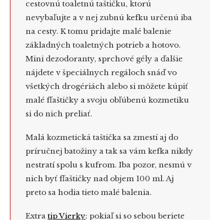
cestovnú toaletnú taštičku, ktorú
nevybaľujte a v nej zubnú kefku určenú iba
na cesty. K tomu pridajte malé balenie
základných toaletných potrieb a hotovo.
Mini dezodoranty, sprchové gély a ďalšie
nájdete v špeciálnych regáloch snáď vo
všetkých drogériách alebo si môžete kúpiť
malé fľaštičky a svoju obľúbenú kozmetiku
si do nich preliať.
Malá kozmetická taštička sa zmestí aj do
príručnej batožiny a tak sa vám kefka nikdy
nestratí spolu s kufrom. Iba pozor, nesmú v
nich byť fľaštičky nad objem 100 ml. Aj
preto sa hodia tieto malé balenia.
Extra
tip Vierky
: pokiaľ si so sebou beriete