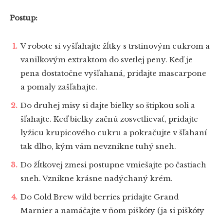
Postup:
V robote si vyšľahajte žĺtky s trstinovým cukrom a
vanilkovým extraktom do svetlej peny. Keď je
pena dostatočne vyšľahaná, pridajte mascarpone
a pomaly zašľahajte.
Do druhej misy si dajte bielky so štipkou soli a
šľahajte. Keď bielky začnú zosvetlievať, pridajte
lyžicu krupicového cukru a pokračujte v šľahaní
tak dlho, kým vám nevznikne tuhý sneh.
Do žĺtkovej zmesi postupne vmiešajte po častiach
sneh. Vznikne krásne nadýchaný krém.
Do Cold Brew wild berries pridajte Grand
Marnier a namáčajte v ňom piškóty (ja si piškóty