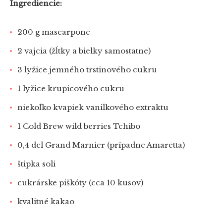
Ingrediencie:
200 g mascarpone
2 vajcia (žĺtky a bielky samostatne)
3 lyžice jemného trstinového cukru
1 lyžice krupicového cukru
niekoľko kvapiek vanilkového extraktu
1 Cold Brew wild berries Tchibo
0,4 dcl Grand Marnier (prípadne Amaretta)
štipka soli
cukrárske piškóty (cca 10 kusov)
kvalitné kakao