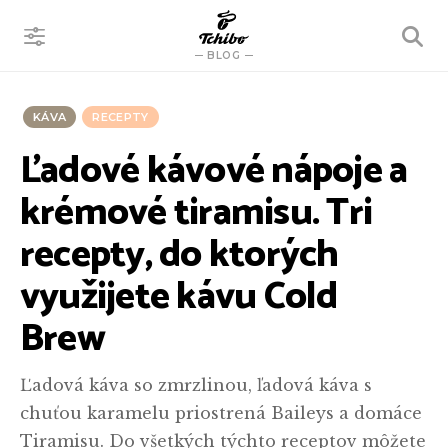
VYHĽADÁVANIE
BLOG
KÁVA
RECEPTY
Ľadové kávové nápoje a
krémové tiramisu. Tri
recepty, do ktorých
využijete kávu Cold
Brew
Ľadová káva so zmrzlinou, ľadová káva s
chuťou karamelu priostrená Baileys a domáce
Tiramisu. Do všetkých týchto receptov môžete