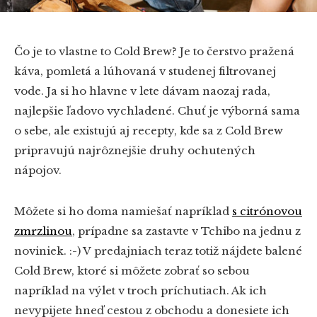
Čo je to vlastne to Cold Brew? Je to čerstvo pražená
káva, pomletá a lúhovaná v studenej filtrovanej
vode. Ja si ho hlavne v lete dávam naozaj rada,
najlepšie ľadovo vychladené. Chuť je výborná sama
o sebe, ale existujú aj recepty, kde sa z Cold Brew
pripravujú najrôznejšie druhy ochutených
nápojov.
Môžete si ho doma namiešať napríklad
s citrónovou
zmrzlinou
, prípadne sa zastavte v Tchibo na jednu z
noviniek. :-) V predajniach teraz totiž nájdete balené
Cold Brew, ktoré si môžete zobrať so sebou
napríklad na výlet v troch príchutiach. Ak ich
nevypijete hneď cestou z obchodu a donesiete ich