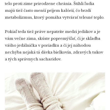
telo proti zime prirodzene chránia. Štíhli ľudia
majú tiež často menší príjem kalórií, čo brzdí
metabolizmus, ktorý pomáha vytvárať telesné teplo.
Pokiaľ teda tiež práve nepatríte medzi jedákov a je
vám večne zima, skúste popremýšľať, či je skladba
vášho jedálnička v poriadku a či jej náhodou
nechýba nejaká tá dávka bielkovín, zdravých tukov
a tých správnych sacharidov.