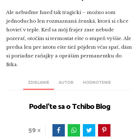
Ale nebuďme hneď tak tragickí – možno som
jednoducho len rozmaznaná ženská, ktorá si chce
hovieť v teple. Keď sa môj frajer zase nebude
pozerať, otočím si termostat ešte o stupeň vyššie. Ale
predsa len pre istotu ešte tiež pôjdem včas spať, dám
si poriadne raňajky a oprášim permanentku do
fitka.
ZDIEĽANIE
AUTOR
HODNOTENIE
Podeľte sa o Tchibo Blog
59