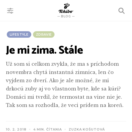
VYHĽADÁVANIE
BLOG
LIFESTYLE
ZDRAVIE
Je mi zima. Stále
Už som si celkom zvykla, že ma s príchodom
novembra chytá instantná zimnica, len čo
vyjdem zo dverí. Ako je ale možné, že mi
drkocú zuby aj vo vlastnom byte, kde sa kúri?
Domáci mi tvrdil, že termostat na vine nie je.
Tak som sa rozhodla, že veci prídem na koreň.
10. 2. 2018
4 MIN. ČÍTANIA
ZUZKA KOŠUTOVÁ