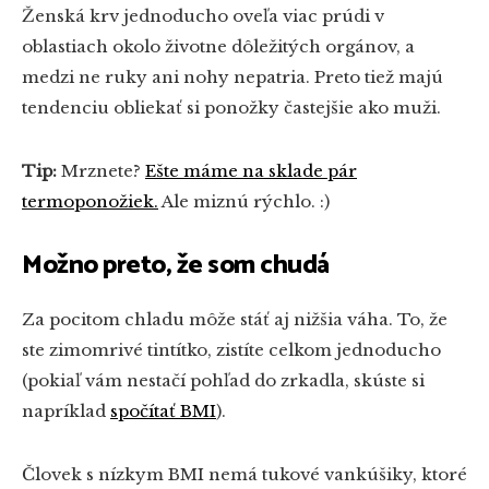
Ženská krv jednoducho oveľa viac prúdi v
oblastiach okolo životne dôležitých orgánov, a
medzi ne ruky ani nohy nepatria. Preto tiež majú
tendenciu obliekať si ponožky častejšie ako muži.
Tip:
Mrznete?
Ešte máme na sklade pár
termoponožiek.
Ale miznú rýchlo. :)
Možno preto, že som chudá
Za pocitom chladu môže stáť aj nižšia váha. To, že
ste zimomrivé tintítko, zistíte celkom jednoducho
(pokiaľ vám nestačí pohľad do zrkadla, skúste si
napríklad
spočítať BMI
).
Človek s nízkym BMI nemá tukové vankúšiky, ktoré