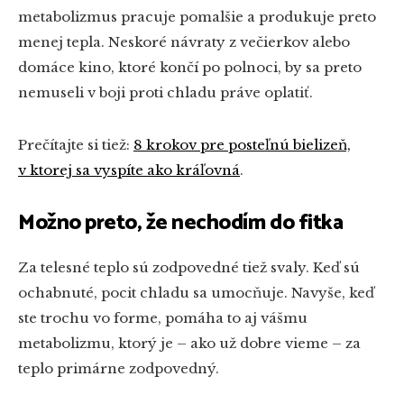
metabolizmus pracuje pomalšie a produkuje preto
menej tepla. Neskoré návraty z večierkov alebo
domáce kino, ktoré končí po polnoci, by sa preto
nemuseli v boji proti chladu práve oplatiť.
Prečítajte si tiež:
8 krokov pre posteľnú bielizeň,
v ktorej sa vyspíte ako kráľovná
.
Možno preto, že nechodím do fitka
Za telesné teplo sú zodpovedné tiež svaly. Keď sú
ochabnuté, pocit chladu sa umocňuje. Navyše, keď
ste trochu vo forme, pomáha to aj vášmu
metabolizmu, ktorý je – ako už dobre vieme – za
teplo primárne zodpovedný.