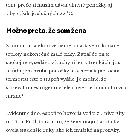
tom, prečo si musím dávať vlnené ponožky aj
v byte, kde je slušných 22 °C.
Možno preto, že som žena
S mojím priateľom vedieme o nastavení domácej
teploty nekonečné malé bitky. Zatiaľ čo on si
spokojne vysedáva v kuchyni len v trenkách, ja si
naťahujem hrubé ponožky a sveter a tajne točím
termostat ešte o stupeň vyššie. Je možné, že
s prevahou estrogénu v tele človek jednoducho viac
mrzne?
Evidentne áno. Aspoň to hovoria vedci z University
of Utah. Prišli totiž na to, že ženy majú štatisticky
oveľa studenšie ruky ako ich mužské náprotivky.