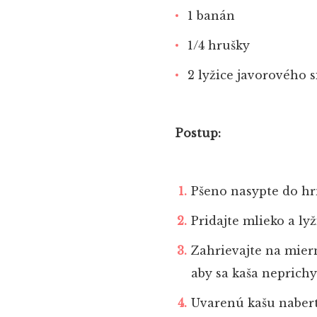
1 banán
1/4 hrušky
2 lyžice javorového 
Postup:
Pšeno nasypte do hr
Pridajte mlieko a ly
Zahrievajte na mier
aby sa kaša neprichy
Uvarenú kašu naber