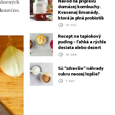
Návod na prípravu
 plnených
domácej kombuchy.
ekonečno.
Kvasenej limonády,
ktorá je plná probiotík
19 750
Recept na tapiokový
puding – ľahká a rýchla
desiata alebo dezert
18 388
Sú “zdravšie” náhrady
cukru naozaj lepšie?
7 861