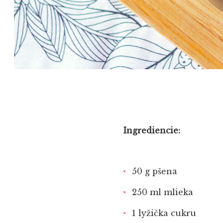
Ingrediencie:
50 g pšena
250 ml mlieka
1 lyžička cukru