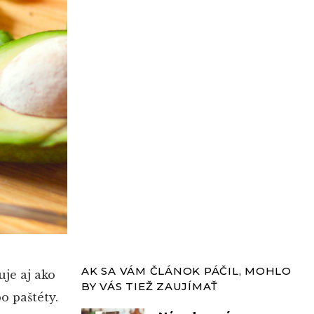
AK SA VÁM ČLÁNOK PÁČIL, MOHLO
je aj ako
BY VÁS TIEŽ ZAUJÍMAŤ
o paštéty.