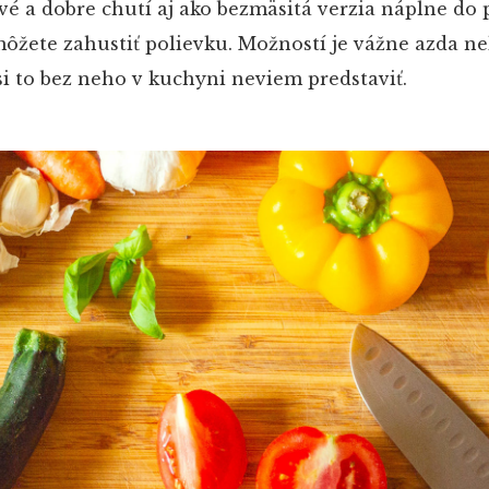
vé a dobre chutí aj ako bezmäsitá verzia náplne do
ôžete zahustiť polievku. Možností je vážne azda n
si to bez neho v kuchyni neviem predstaviť.