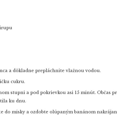
sirupu
nca a dôkladne prepláchnite vlažnou vodou.
žičku cukru.
nom stupni a pod pokrievkou asi 15 minút. Občas pr
tila ku dnu.
te do misky a ozdobte olúpaným banánom nakrája