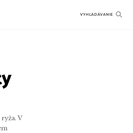
VYHĽADÁVANIE
ty
ryža. V
rem