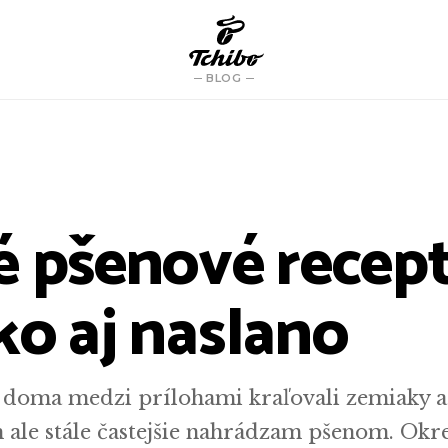
BLOG
é pšenové recep
ko aj naslano
 doma medzi prílohami kraľovali zemiaky a 
 ale stále častejšie nahrádzam pšenom. Ok