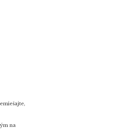
emiešajte,
ným na