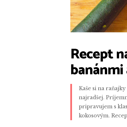
Recept n
banánmi
Kaše si na raňajk
najradšej. Príjem
pripravujem s kla
kokosovým. Recept 