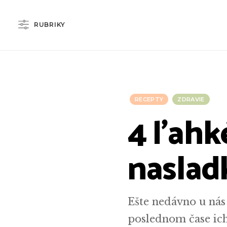
RUBRIKY
RECEPTY
ZDRAVIE
4 ľahk
naslad
Ešte nedávno u nás
poslednom čase ich