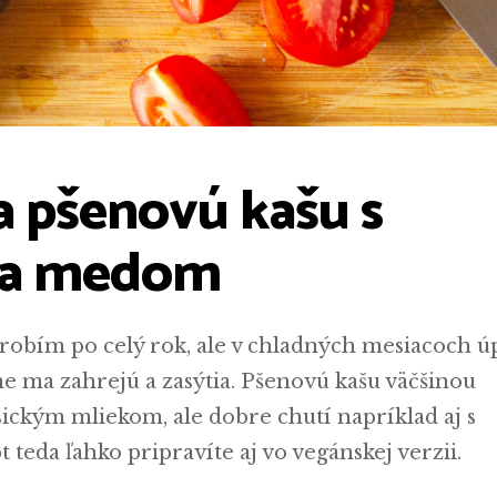
a pšenovú kašu s
 a medom
y robím po celý rok, ale v chladných mesiacoch ú
ne ma zahrejú a zasýtia. Pšenovú kašu väčšinou
sickým mliekom, ale dobre chutí napríklad aj s
teda ľahko pripravíte aj vo vegánskej verzii.